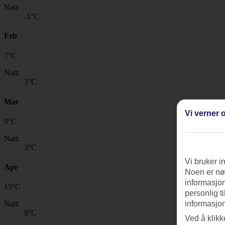
Natt:
-1
°C
Feb
7
°
C
Natt:
3
°C
Mar
Vi verner o
9
°
C
Natt:
3
°C
Vi bruker i
Apr
Noen er nød
informasjon
15
°
C
personlig t
Natt:
informasjon
8
°C
Ved å klikk