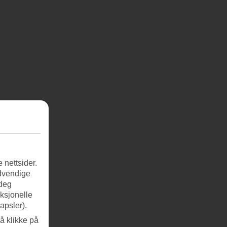
 nettsider.
ødvendige
 deg
nksjonelle
apsler).
å klikke på