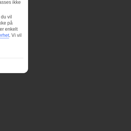
asses ikke
du vil
ikke på
er enkelt
erhet
.
Vi vil