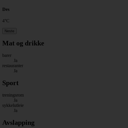
Des
4
°
C
Neste
Mat og drikke
barer
Ja
restauranter
Ja
Sport
treningsrom
Ja
sykkelutleie
Ja
Avslapping