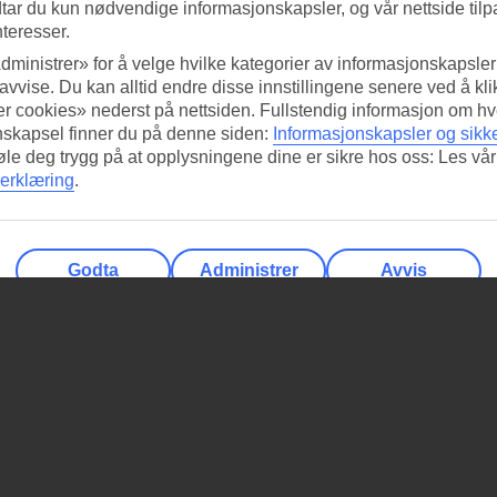
tar du kun nødvendige informasjonskapsler, og vår nettside tilp
nteresser.
dministrer» for å velge hvilke kategorier av informasjonskapsler 
 avvise. Du kan alltid endre disse innstillingene senere ved å kl
r cookies» nederst på nettsiden. Fullstendig informasjon om hv
nskapsel finner du på denne siden:
Informasjonskapsler og sikk
føle deg trygg på at opplysningene dine er sikre hos oss: Les vår
erklæring
.
Godta
Administrer
Avvis