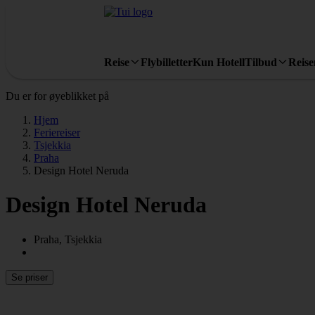
Reise
Flybilletter
Kun Hotell
Tilbud
Reis
Du er for øyeblikket på
Hjem
Feriereiser
Tsjekkia
Praha
Design Hotel Neruda
Design Hotel Neruda
Praha, Tsjekkia
Se priser