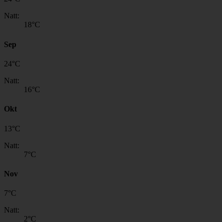
Natt:
18
°C
Sep
24
°
C
Natt:
16
°C
Okt
13
°
C
Natt:
7
°C
Nov
7
°
C
Natt:
2
°C