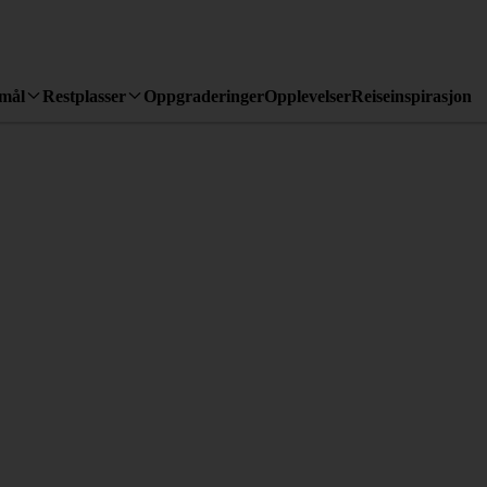
emål
Restplasser
Oppgraderinger
Opplevelser
Reiseinspirasjon