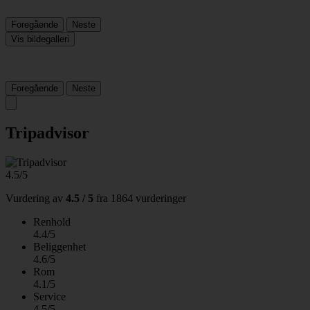
Foregående
Neste
Vis bildegalleri
Foregående
Neste
Tripadvisor
4.5/5
Vurdering av
4.5 / 5
fra
1864 vurderinger
Renhold
4.4/5
Beliggenhet
4.6/5
Rom
4.1/5
Service
4.5/5