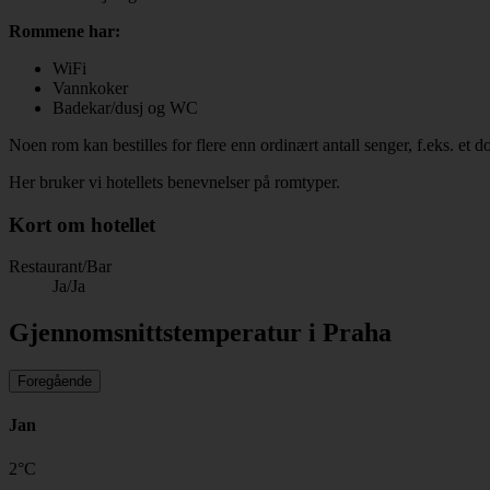
Rommene har:
WiFi
Vannkoker
Badekar/dusj og WC
Noen rom kan bestilles for flere enn ordinært antall senger, f.eks. et
Her bruker vi hotellets benevnelser på romtyper.
Kort om hotellet
Restaurant/Bar
Ja/Ja
Gjennomsnittstemperatur i Praha
Foregående
Jan
2
°
C