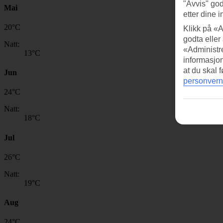
"Avvis" god
Mai
etter dine i
20
°
C
Klikk på «A
godta eller
Natt:
«Administre
13
°C
informasjo
at du skal 
Jun
personvern
24
°
C
Natt:
18
°C
Jul
26
°
C
Natt:
19
°C
Aug
24
°
C