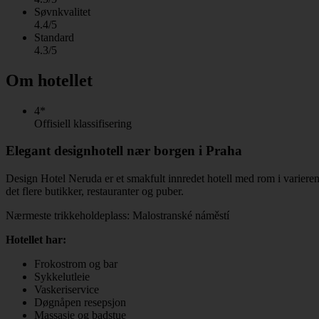
Søvnkvalitet
4.4/5
Standard
4.3/5
Om hotellet
4*
Offisiell klassifisering
Elegant designhotell nær borgen i Praha
Design Hotel Neruda er et smakfult innredet hotell med rom i varierende
det flere butikker, restauranter og puber.
Nærmeste trikkeholdeplass: Malostranské náměstí
Hotellet har:
Frokostrom og bar
Sykkelutleie
Vaskeriservice
Døgnåpen resepsjon
Massasje og badstue