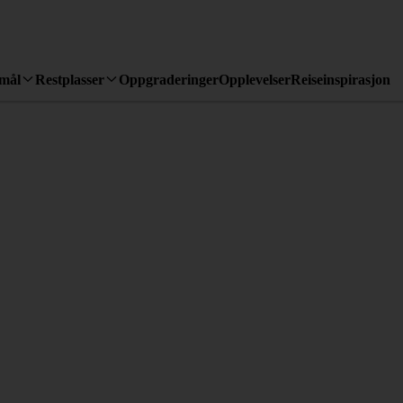
emål
Restplasser
Oppgraderinger
Opplevelser
Reiseinspirasjon