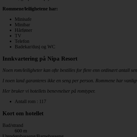
Rommene/leilighetene har:
Minisafe
Minibar
Hårføner
TV
Telefon
Badekar/dusj og WC
Innkvartering på Nipa Resort
Noen rom/leiligheter kan ofte bestilles for flere enn ordinært antall s
I noen land garanteres ikke en seng per person. Rommene har vanligvis
Her bruker vi hotellets benevnelser på romtyper.
Antall rom : 117
Kort om hotellet
Bad/strand
600 m
Utendørsbasseng/Barnebasseng