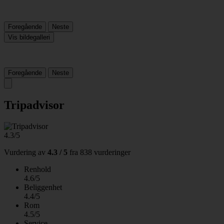
Foregående
Neste
Vis bildegalleri
Foregående
Neste
Tripadvisor
4.3/5
Vurdering av
4.3 / 5
fra
838 vurderinger
Renhold
4.6/5
Beliggenhet
4.4/5
Rom
4.5/5
Service