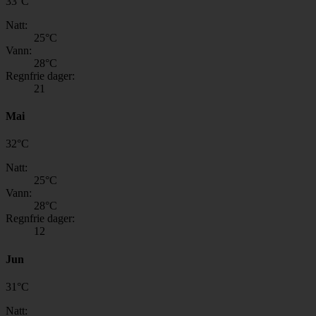
33
°
C
Natt:
25
°C
Vann:
28
°C
Regnfrie dager:
21
Mai
32
°
C
Natt:
25
°C
Vann:
28
°C
Regnfrie dager:
12
Jun
31
°
C
Natt: