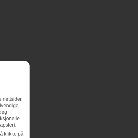
 nettsider.
ødvendige
 deg
nksjonelle
apsler).
å klikke på