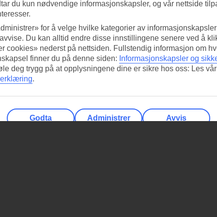
tar du kun nødvendige informasjonskapsler, og vår nettside tilp
nteresser.
dministrer» for å velge hvilke kategorier av informasjonskapsler 
 avvise. Du kan alltid endre disse innstillingene senere ved å kl
r cookies» nederst på nettsiden. Fullstendig informasjon om hv
nskapsel finner du på denne siden:
Informasjonskapsler og sikk
føle deg trygg på at opplysningene dine er sikre hos oss: Les vår
erklæring
.
Godta
Administrer
Avvis