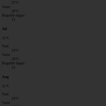
25
°C
Vann:
28
°C
Regnfrie dager:
13
Jul
31
°
C
Natt:
24
°C
Vann:
28
°C
Regnfrie dager:
14
Aug
31
°
C
Natt:
24
°C
Vann: