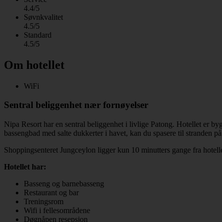
4.4/5
Søvnkvalitet
4.5/5
Standard
4.5/5
Om hotellet
WiFi
Sentral beliggenhet nær fornøyelser
Nipa Resort har en sentral beliggenhet i livlige Patong. Hotellet er byg
bassengbad med salte dukkerter i havet, kan du spasere til stranden på
Shoppingsenteret Jungceylon ligger kun 10 minutters gange fra hotelle
Hotellet har:
Basseng og barnebasseng
Restaurant og bar
Treningsrom
Wifi i fellesområdene
Døgnåpen resepsjon