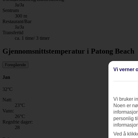
Ja/Ja
Sentrum
300 m
Restaurant/Bar
Ja/Ja
Transfertid
ca. 1 time/ 3 timer
Gjennomsnittstemperatur i Patong Beach
Foregående
Vi verner o
Jan
32
°
C
Vi bruker i
Natt:
23
°C
Noen er nød
Vann:
informasjon
26
°C
personlig t
Regnfrie dager:
informasjon
28
Ved å klikk