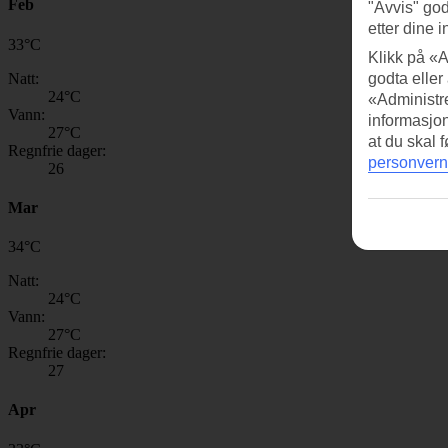
Feb
"Avvis" god
etter dine i
33
°
C
Klikk på «A
Natt:
godta eller
24
°C
«Administre
Vann:
informasjo
27
°C
at du skal 
Regnfrie dager:
personvern
26
Mar
34
°
C
Natt:
24
°C
Vann:
27
°C
Regnfrie dager:
27
Apr