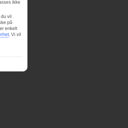
asses ikke
du vil
ikke på
er enkelt
erhet
.
Vi vil