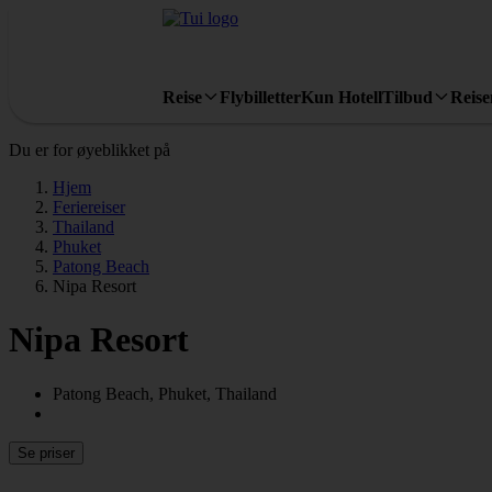
Reise
Flybilletter
Kun Hotell
Tilbud
Reis
Du er for øyeblikket på
Hjem
Feriereiser
Thailand
Phuket
Patong Beach
Nipa Resort
Nipa Resort
Patong Beach, Phuket, Thailand
Se priser