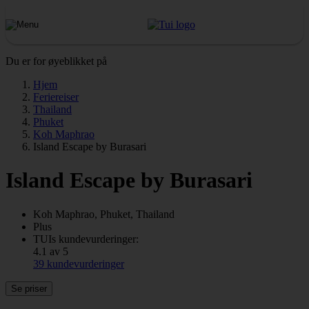
Du er for øyeblikket på
Hjem
Feriereiser
Thailand
Phuket
Koh Maphrao
Island Escape by Burasari
Island Escape by Burasari
Koh Maphrao, Phuket, Thailand
Plus
TUIs kundevurderinger:
4.1 av 5
39 kundevurderinger
Se priser