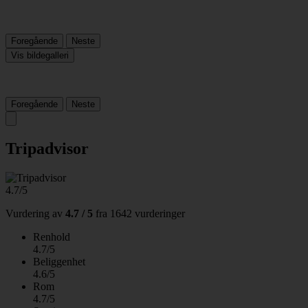
Foregående
Neste
Vis bildegalleri
Foregående
Neste
Tripadvisor
4.7/5
Vurdering av
4.7 / 5
fra
1642 vurderinger
Renhold
4.7/5
Beliggenhet
4.6/5
Rom
4.7/5