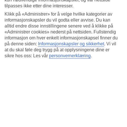
store bassenget og Lagoon for voksne.
tilpasses ikke etter dine interesser.
Basseng, øyer og vannsklier
Klikk på «Administrer» for å velge hvilke kategorier av
informasjonskapsler du vil godta eller avvise. Du kan
Ett av bassengene ligger nede ved stranden, så her kan du se ut over
alltid endre disse innstillingene senere ved å klikke på
havet mens du svømmer. Litt lenger inn på området finner du det
«Administrer cookies» nederst på nettsiden. Fullstendig
store usymmetrisk formede bassenget. Midt i bassenget er det et par
informasjon om hver enkelt informasjonskapsel finner du
kunstige øyer med solsenger og to vannsklier.
på denne siden:
Informasjonskapsler og sikkerhet
.
Vi vil
Treasure Island
at du skal føle deg trygg på at opplysningene dine er
sikre hos oss: Les vår
personvernerklæring
.
I det Treasure Island-inspirerte lekeområdet kan de minste løpe
barbeint i gresset, leke i trehytter og kjøre zipline. I tillegg er det
klatrevegg på klippene, en liten splashpark og mulighet til å bli med
på skattejakt.
En oase for voksne
Ved den naturtro lagunen med promenade i nærheten, har hotellet en
sone kun for voksne. Her kan du slappe av i en hengekøye og bare
være, eller bestille en massasje i hotellets luksuriøse spa.
Restaurant og bar ved havet