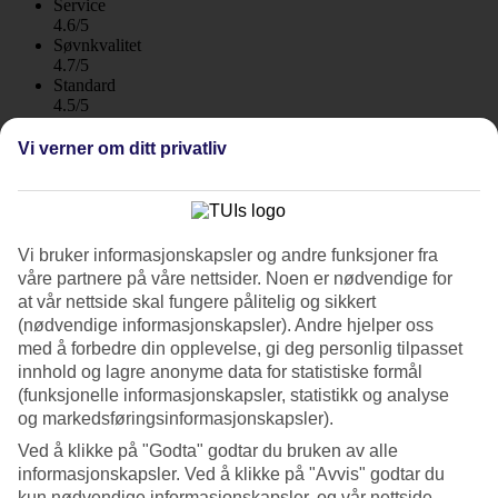
Service
4.6/5
Søvnkvalitet
4.7/5
Standard
4.5/5
Om hotellet
Vi verner om ditt privatliv
5*
Offisiell klassifisering
WiFi
Vi bruker informasjonskapsler og andre funksjoner fra
våre partnere på våre nettsider. Noen er nødvendige for
Luksus nær naturen
at vår nettside skal fungere pålitelig og sikkert
Island Escape by Burasari ligger på den fredelige lille øya Koh
(nødvendige informasjonskapsler). Andre hjelper oss
Maphrao, like utenfor østkysten av Phuket. Her bor du luksuriøst
med å forbedre din opplevelse, gi deg personlig tilpasset
nær naturen med spa, restauranter og basseng for enhver smak og
innhold og lagre anonyme data for statistiske formål
alder.
(funksjonelle informasjonskapsler, statistikk og analyse
og markedsføringsinformasjonskapsler).
Island Escape by Burasari ligger litt bortgjemt i den frodige
regnskogen. Rommene er pent designet med fargetoner som går
Ved å klikke på "Godta" godtar du bruken av alle
hånd i hånd med naturen. Hotellet er delt inn i fire soner der Ocean
informasjonskapsler. Ved å klikke på "Avvis" godtar du
er nærmest sjøen, Play i nærheten av lekeplassen, Swim ved det
kun nødvendige informasjonskapsler, og vår nettside