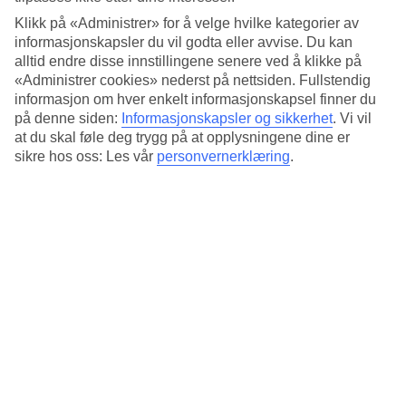
Tre ulike bassengområder
Klikk på «Administrer» for å velge hvilke kategorier av
Det finnes tre ulike bassengområder, hvorav det største bassenget
informasjonskapsler du vil godta eller avvise. Du kan
har en liten vannsklie, og et mini-badeland for de aller yngste i
alltid endre disse innstillingene senere ved å klikke på
familien. De to andre bassengene er mindre og har en rolig
«Administrer cookies» nederst på nettsiden. Fullstendig
atmosfære der du kan slappe av etter en dag på stranden. Vil du
informasjon om hver enkelt informasjonskapsel finner du
tilbringe dagen ved bassenget finnes det noe som passer for alle. Ett
på denne siden:
Informasjonskapsler og sikkerhet
.
Vi vil
av bassengene er for voksne.
at du skal føle deg trygg på at opplysningene dine er
Buss til stranden
sikre hos oss: Les vår
personvernerklæring
.
Høye, grønne bambustrær deler området i tre. Hvis du vil spasere til
stranden går det hotellbuss flere ganger om formiddagen.
De fleste måltidene serveres i restauranten
Seasons
.
Antall rom : 111
Antall leiligheter : 47
Kort om hotellet
Bad/strand
800 m - 900 m
Utendørsbasseng/Barnebasseng