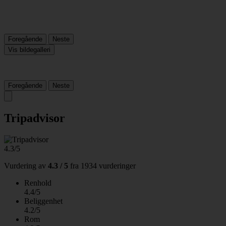
Foregående
Neste
Vis bildegalleri
Foregående
Neste
Tripadvisor
4.3/5
Vurdering av
4.3 / 5
fra
1934 vurderinger
Renhold
4.4/5
Beliggenhet
4.2/5
Rom