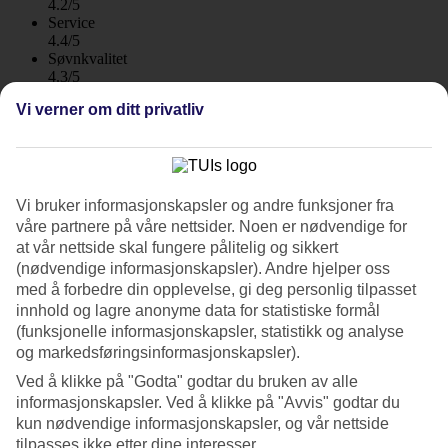
4.2/5
Service
4.4/5
Søvnkvalitet
4.3/5
Standard
Vi verner om ditt privatliv
4.3/5
Om hotellet
4*
Vi bruker informasjonskapsler og andre funksjoner fra
Offisiell klassifisering
våre partnere på våre nettsider. Noen er nødvendige for
WiFi
at vår nettside skal fungere pålitelig og sikkert
Klima
(nødvendige informasjonskapsler). Andre hjelper oss
Vårt beste familiehotell i Kataområdet
med å forbedre din opplevelse, gi deg personlig tilpasset
innhold og lagre anonyme data for statistiske formål
Centara Kata Resort ligger nær Kata sentrum og i gåavstand til
(funksjonelle informasjonskapsler, statistikk og analyse
stranden. Hotellet tilbyr alt fra dobbeltrom til leiligheter med plass til
og markedsføringsinformasjonskapsler).
opptil 7 personer. Du har tilgang til tre bassengområder og for de
Ved å klikke på "Godta" godtar du bruken av alle
aller yngste finnes det et mini-badeland.
informasjonskapsler. Ved å klikke på "Avvis" godtar du
Hotellområdet er flatt og det er enkelt å ta seg frem med barnevogn.
kun nødvendige informasjonskapsler, og vår nettside
tilpasses ikke etter dine interesser.