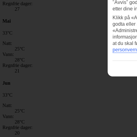
"Avvis" god
Regnfrie dager:
etter dine i
27
Klikk på «A
Mai
godta eller
«Administre
33
°
C
informasjo
Natt:
at du skal 
25
°C
personvern
Vann:
28
°C
Regnfrie dager:
21
Jun
33
°
C
Natt:
25
°C
Vann:
28
°C
Regnfrie dager:
20