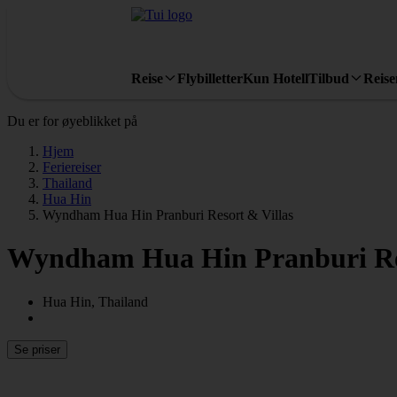
Reise
Flybilletter
Kun Hotell
Tilbud
Reis
Du er for øyeblikket på
Hjem
Feriereiser
Thailand
Hua Hin
Wyndham Hua Hin Pranburi Resort & Villas
Wyndham Hua Hin Pranburi Res
Hua Hin, Thailand
Se priser