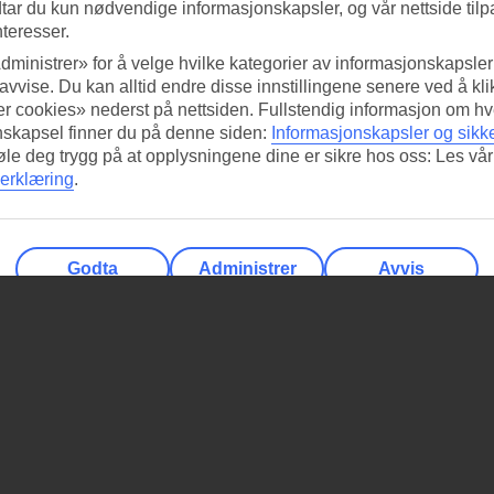
tar du kun nødvendige informasjonskapsler, og vår nettside tilp
nteresser.
dministrer» for å velge hvilke kategorier av informasjonskapsler 
 avvise. Du kan alltid endre disse innstillingene senere ved å kl
r cookies» nederst på nettsiden. Fullstendig informasjon om hv
nskapsel finner du på denne siden:
Informasjonskapsler og sikk
føle deg trygg på at opplysningene dine er sikre hos oss: Les vår
erklæring
.
Godta
Administrer
Avvis