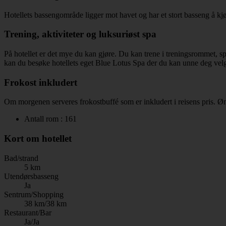
Hotellets bassengområde ligger mot havet og har et stort basseng å kjø
Trening, aktiviteter og luksuriøst spa
På hotellet er det mye du kan gjøre. Du kan trene i treningsrommet, spi
kan du besøke hotellets eget Blue Lotus Spa der du kan unne deg vel
Frokost inkludert
Om morgenen serveres frokostbuffé som er inkludert i reisens pris. Ønsk
Antall rom : 161
Kort om hotellet
Bad/strand
5 km
Utendørsbasseng
Ja
Sentrum/Shopping
38 km/38 km
Restaurant/Bar
Ja/Ja