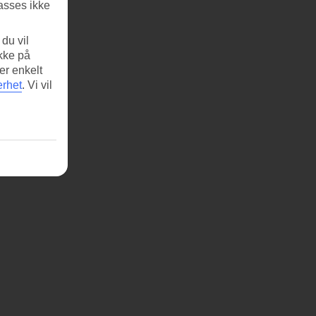
asses ikke
du vil
ikke på
er enkelt
erhet
.
Vi vil