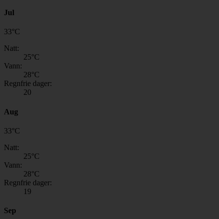
Jul
33
°
C
Natt:
25
°C
Vann:
28
°C
Regnfrie dager:
20
Aug
33
°
C
Natt:
25
°C
Vann:
28
°C
Regnfrie dager:
19
Sep