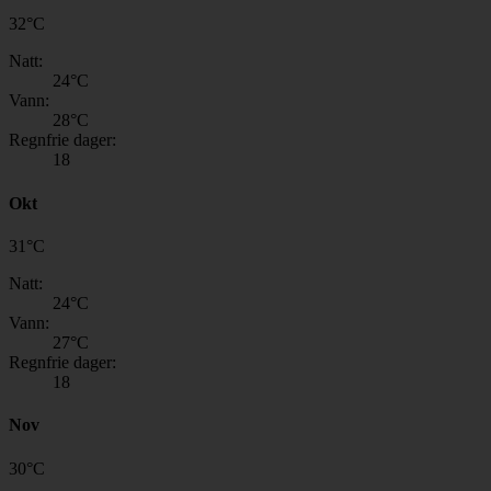
32
°
C
Natt:
24
°C
Vann:
28
°C
Regnfrie dager:
18
Okt
31
°
C
Natt:
24
°C
Vann:
27
°C
Regnfrie dager:
18
Nov
30
°
C