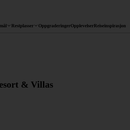
emål
Restplasser
Oppgraderinger
Opplevelser
Reiseinspirasjon
ort & Villas