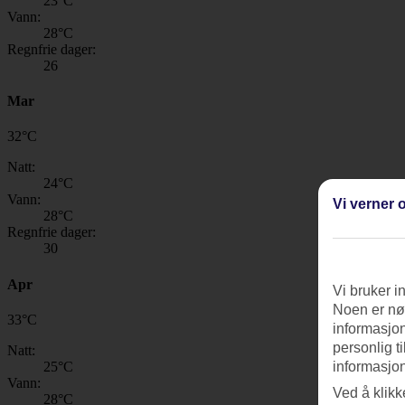
23
°C
Vann:
28
°C
Regnfrie dager:
26
Mar
32
°
C
Natt:
24
°C
Vann:
Vi verner o
28
°C
Regnfrie dager:
30
Apr
Vi bruker i
Noen er nød
33
°
C
informasjon
personlig t
Natt:
25
°C
informasjon
Vann:
Ved å klikk
28
°C