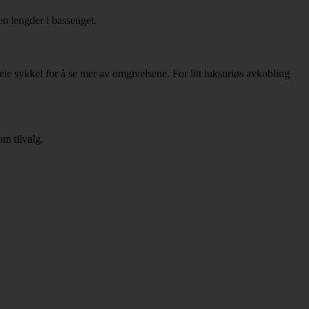
en lengder i bassenget.
leie sykkel for å se mer av omgivelsene. For litt luksuriøs avkobling
om tilvalg.