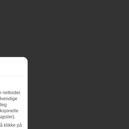
 nettsider.
ødvendige
 deg
nksjonelle
apsler).
å klikke på