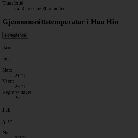
Transfertid
ca. 3 timer og 30 minutter
Gjennomsnittstemperatur i Hua Hin
Foregående
Jan
29
°
C
Natt:
21
°C
Vann:
26
°C
Regnfrie dager:
30
Feb
31
°
C
Natt: