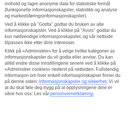
Standard
innhold og lagre anonyme data for statistiske formål
4.5/5
(funksjonelle informasjonskapsler, statistikk og analyse
og markedsføringsinformasjonskapsler).
Om hotellet
Ved å klikke på "Godta" godtar du bruken av alle
informasjonskapsler. Ved å klikke på "Avvis" godtar du
5*
Offisiell klassifisering
kun nødvendige informasjonskapsler, og vår nettside
tilpasses ikke etter dine interesser.
En oase i Bangkok
Klikk på «Administrer» for å velge hvilke kategorier av
informasjonskapsler du vil godta eller avvise. Du kan
The Siam Hotel Bangkok er et mindre hotell med boutique følelse
alltid endre disse innstillingene senere ved å klikke på
ved Chao Phraya-elven øst i Bangkok. Her bor du i elegante og
eksklusivt innredet rom og hotellet har restauranter og barer.
«Administrer cookies» nederst på nettsiden. Fullstendig
Bassengområdet har utsikt over elven og ligger i frodige
informasjon om hver enkelt informasjonskapsel finner du
grøntområder.
på denne siden:
Informasjonskapsler og sikkerhet
.
Vi vil
at du skal føle deg trygg på at opplysningene dine er
Når du tilbringer tid på hotellet, kan du gjerne slappe av i spa-
sikre hos oss: Les vår
personvernerklæring
.
avdelingen eller ta en forfriskende drikke i baren
The Pier
som
ligger ved elvebredden.
Hotellet har:
Døgnåpen resepsjon
WiFi