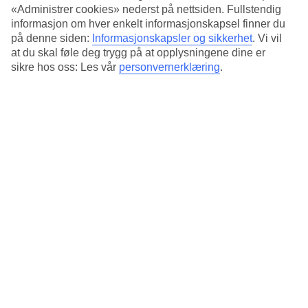
Stranden i Ao Nang, shopping og et stort utvalg av restauranter
«Administrer cookies» nederst på nettsiden. Fullstendig
ligger i gåavstand fra hotellet.
informasjon om hver enkelt informasjonskapsel finner du
på denne siden:
Informasjonskapsler og sikkerhet
.
Vi vil
Antall rom : 115
at du skal føle deg trygg på at opplysningene dine er
sikre hos oss: Les vår
personvernerklæring
.
Kort om hotellet
Bad/strand
50 m - 200 m
Utendørsbasseng/Barnebasseng
Ja/Ja
Sentrum/Shopping
700 m/700 m
Restaurant/Bar
Ja/Ja
Transfertid
ca. 55 min/3 t 30 min
Gjennomsnittstemperatur i Ao Nang
(Krabi)
Foregående