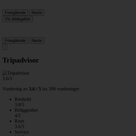
Foregående
Neste
Vis bildegalleri
Foregående
Neste
Tripadvisor
3.6/5
Vurdering av
3.6 / 5
fra
390 vurderinger
Renhold
3.8/5
Beliggenhet
4/5
Rom
3.6/5
Service