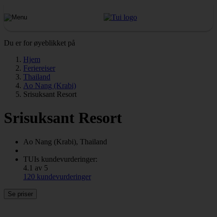
Du er for øyeblikket på
Hjem
Feriereiser
Thailand
Ao Nang (Krabi)
Srisuksant Resort
Srisuksant Resort
Ao Nang (Krabi), Thailand
TUIs kundevurderinger:
4.1 av 5
120 kundevurderinger
Se priser