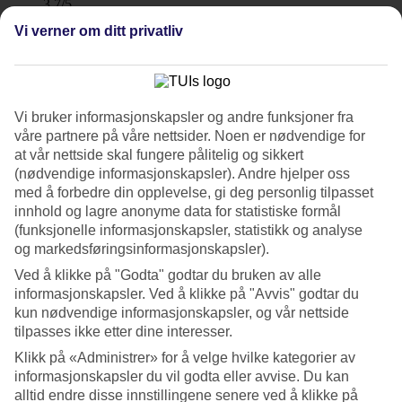
3.7/5
Søvnkvalitet
Vi verner om ditt privatliv
3.8/5
Standard
3.5/5
Om hotellet
Vi bruker informasjonskapsler og andre funksjoner fra
våre partnere på våre nettsider. Noen er nødvendige for
WiFi
at vår nettside skal fungere pålitelig og sikkert
(nødvendige informasjonskapsler). Andre hjelper oss
To basseng og rom for hele familien
med å forbedre din opplevelse, gi deg personlig tilpasset
innhold og lagre anonyme data for statistiske formål
På Srisuksant Resort i Ao Nang bor du nære Nopparat Thara-
stranden. De fleste rommene har plass til opptil fire personer. Du kan
(funksjonelle informasjonskapsler, statistikk og analyse
også velge å bo på rom med direkte utgang til bassenget.
og markedsføringsinformasjonskapsler).
Ved å klikke på "Godta" godtar du bruken av alle
Hotellet har en åpen og luftig beliggenhet med et stort
bassengområde og bassengbar. Et annet, mer atskilt bassengområde
informasjonskapsler. Ved å klikke på "Avvis" godtar du
finnes ved den eldre delen. Hotellet har også et treningsrom.
kun nødvendige informasjonskapsler, og vår nettside
tilpasses ikke etter dine interesser.
Strandliv, restauranter og shopping
Klikk på «Administrer» for å velge hvilke kategorier av
informasjonskapsler du vil godta eller avvise. Du kan
Stranden ligger på den andre siden av en trafikkert vei. I området
rundt hotellet finnes det noen butikker, restauranter og barer.
alltid endre disse innstillingene senere ved å klikke på