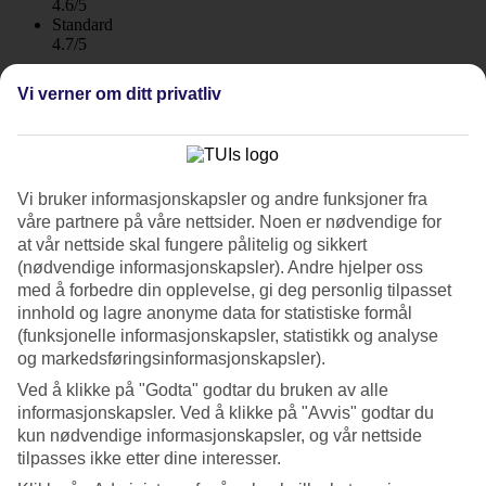
4.6/5
Standard
4.7/5
Om hotellet
Vi verner om ditt privatliv
4*
Offisiell klassifisering
WiFi
Vi bruker informasjonskapsler og andre funksjoner fra
Rolig og moderne med basseng på taket
våre partnere på våre nettsider. Noen er nødvendige for
at vår nettside skal fungere pålitelig og sikkert
Panan Krabi Resort ligger i hjertet av Ao Nang, rett ved et bredt
(nødvendige informasjonskapsler). Andre hjelper oss
utvalg av restauranter, barer og fem minutters gange til Ao Nang-
med å forbedre din opplevelse, gi deg personlig tilpasset
stranden. Her kan du slappe av i rolige omgivelser med basseng,
innhold og lagre anonyme data for statistiske formål
takterrasse og aktiviteter som yoga og spa-behandlinger.
(funksjonelle informasjonskapsler, statistikk og analyse
Hotellet er moderne og stilrent innredet og de fleste rom har balkong
og markedsføringsinformasjonskapsler).
med naturskjønn utsikt mot fjellene, bassenget eller havet.
Ved å klikke på "Godta" godtar du bruken av alle
informasjonskapsler. Ved å klikke på "Avvis" godtar du
Basseng på takterrasen, swim up-bar og
kun nødvendige informasjonskapsler, og vår nettside
barnebasseng
tilpasses ikke etter dine interesser.
Tilbring dagene med avslappende tid ved bassenget, avkjølende