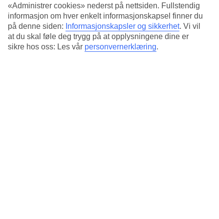
«Administrer cookies» nederst på nettsiden. Fullstendig
Tre basseng
informasjon om hver enkelt informasjonskapsel finner du
på denne siden:
Informasjonskapsler og sikkerhet
.
Vi vil
Det finnes et hovedbasseng og to mindre basseng med solstoler i
at du skal føle deg trygg på at opplysningene dine er
rustfritt stål og turkis stoff, restaurant, bar, bassengbar og
sikre hos oss: Les vår
personvernerklæring
.
treningsrom.
Beach Club
Krabi Chada Resort har en egen strandklubb med solsenger og en
liten restaurant på en rolig og adskilt strand. Du kommer til stranden
med hotellets buss på rundt 15 minutter.
Antall rom : 83
Kort om hotellet
Bad/strand
1 km
Utendørsbasseng/Barnebasseng
Ja/Ja
Sentrum/Shopping
1 km/600 m
Restaurant/Bar