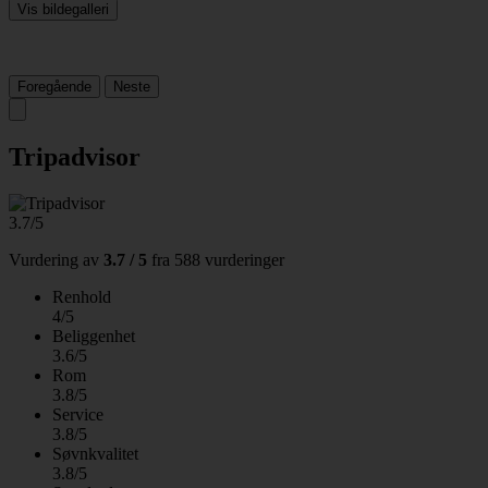
Vis bildegalleri
Foregående
Neste
Tripadvisor
3.7/5
Vurdering av
3.7 / 5
fra
588 vurderinger
Renhold
4/5
Beliggenhet
3.6/5
Rom
3.8/5
Service
3.8/5
Søvnkvalitet
3.8/5