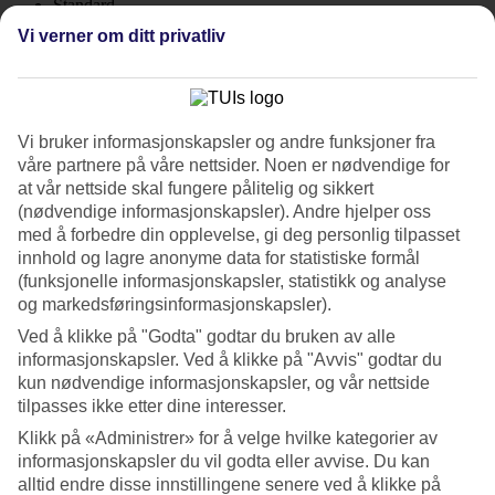
Standard
3.9/5
Vi verner om ditt privatliv
Om hotellet
4*
Offisiell klassifisering
Vi bruker informasjonskapsler og andre funksjoner fra
WiFi
våre partnere på våre nettsider. Noen er nødvendige for
at vår nettside skal fungere pålitelig og sikkert
Høy beliggenhet med tre basseng
(nødvendige informasjonskapsler). Andre hjelper oss
med å forbedre din opplevelse, gi deg personlig tilpasset
Krabi Chada Resort ligger ved foten av fjellene, nær Ao Nangs
innhold og lagre anonyme data for statistiske formål
hovedgate. Det er gåavstand til restauranter, barer og shopping samt
(funksjonelle informasjonskapsler, statistikk og analyse
Ao Nang-stranden. Halvpensjon og rom med direkte utgang til
basseng finnes mot tillegg.
og markedsføringsinformasjonskapsler).
Ved å klikke på "Godta" godtar du bruken av alle
Hotellet passer først og fremst for par og voksne som foretrekker en
informasjonskapsler. Ved å klikke på "Avvis" godtar du
rolig ferie. Mange rom har utsikt over Ao Nang og de høye
kalksteinsklippene.
kun nødvendige informasjonskapsler, og vår nettside
tilpasses ikke etter dine interesser.
Morgenbad?
Klikk på «Administrer» for å velge hvilke kategorier av
informasjonskapsler du vil godta eller avvise. Du kan
Hvis du vil ta et morgenbad rett fra din private markterrasse kan du
alltid endre disse innstillingene senere ved å klikke på
bestille dobbeltrom med direkte utgang til bassenget.