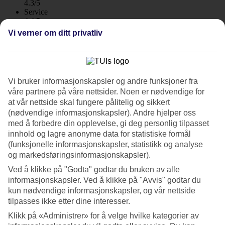
4.3/5
Service
4.4/5
Søvnkvalitet
Vi verner om ditt privatliv
4.4/5
Standard
4.4/5
Om hotellet
Vi bruker informasjonskapsler og andre funksjoner fra
våre partnere på våre nettsider. Noen er nødvendige for
3*
at vår nettside skal fungere pålitelig og sikkert
Offisiell klassifisering
(nødvendige informasjonskapsler). Andre hjelper oss
WiFi
med å forbedre din opplevelse, gi deg personlig tilpasset
innhold og lagre anonyme data for statistiske formål
Moderne hotell i grønne omgivelser
(funksjonelle informasjonskapsler, statistikk og analyse
og markedsføringsinformasjonskapsler).
Centara Life Phu Pano Resort Krabi er et moderne hotell med
elegant design, fra bistroen til rommene. Hotellet er omgitt av fjell
Ved å klikke på "Godta" godtar du bruken av alle
og tropisk skog. I tillegg ligger det nær både Ao Nang og stranden.
informasjonskapsler. Ved å klikke på "Avvis" godtar du
Fyll dagene med aktiviteter og utflukter, eller bare ta det rolig ved
kun nødvendige informasjonskapsler, og vår nettside
bassenget.
tilpasses ikke etter dine interesser.
Fra bassengområdet er det utsikt mot de grønne fjellene og hotellet
Klikk på «Administrer» for å velge hvilke kategorier av
er omgitt av frodig vegetasjon.