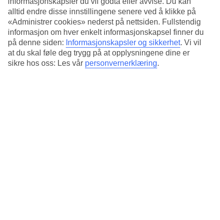
informasjonskapsler du vil godta eller avvise. Du kan
alltid endre disse innstillingene senere ved å klikke på
Basseng
«Administrer cookies» nederst på nettsiden. Fullstendig
På solterrassen rundt bassenget kan du slappe av i en solseng. Vil du
informasjon om hver enkelt informasjonskapsel finner du
være i aktivitet finnes det et treningsrom med vekter og et par
på denne siden:
Informasjonskapsler og sikkerhet
.
Vi vil
maskiner.
at du skal føle deg trygg på at opplysningene dine er
sikre hos oss: Les vår
personvernerklæring
.
Ao Nang
Hotellet ligger cirka 10 minutter med taxi fra Ao Nang, og du kan
også ta hotellets kostnadsfrie buss inn til sentrum. Det er flere bra
dykkersteder i nærheten. I Ao Nang finner du shopping, restauranter
og flere strender å velge mellom.
Antall rom : 158
Kort om hotellet
Bad/strand
2 km
Utendørsbasseng/Barnebasseng
Ja/Ja
Sentrum/Shopping
2 km/1 km