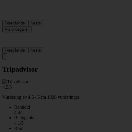
Foregående
Neste
Vis bildegalleri
Foregående
Neste
Tripadvisor
4.5/5
Vurdering av
4.5 / 5
fra
1826 vurderinger
Renhold
4.4/5
Beliggenhet
4.1/5
Rom