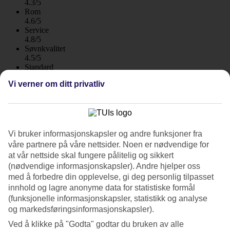
4.3/5
Rom
4.6/5
Service
4.8/5
Søvnkvalitet
4.5/5
Standard
4.6/5
Vi verner om ditt privatliv
Om hotellet
4*
Offisiell klassifisering
Vi bruker informasjonskapsler og andre funksjoner fra
WiFi
våre partnere på våre nettsider. Noen er nødvendige for
Care Travel
at vår nettside skal fungere pålitelig og sikkert
(nødvendige informasjonskapsler). Andre hjelper oss
Populært hotell i et fredelig og grønt område
med å forbedre din opplevelse, gi deg personlig tilpasset
Hotell Riu Garoe ligger i det fredelige området La Paz i Puerto de la
innhold og lagre anonyme data for statistiske formål
Cruz. Hotellet har oppvarmede basseng, sportslige aktiviteter og
(funksjonelle informasjonskapsler, statistikk og analyse
mye mer. Halvpensjon er inkludert og maten har fått høy score av
og markedsføringsinformasjonskapsler).
tidligere gjester, det samme har hotellservicen.
Ved å klikke på "Godta" godtar du bruken av alle