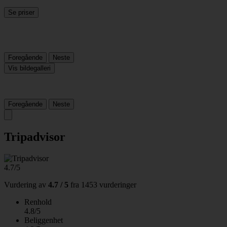
Se priser
Foregående
Neste
Vis bildegalleri
Foregående
Neste
Tripadvisor
4.7/5
Vurdering av
4.7 / 5
fra
1453 vurderinger
Renhold
4.8/5
Beliggenhet