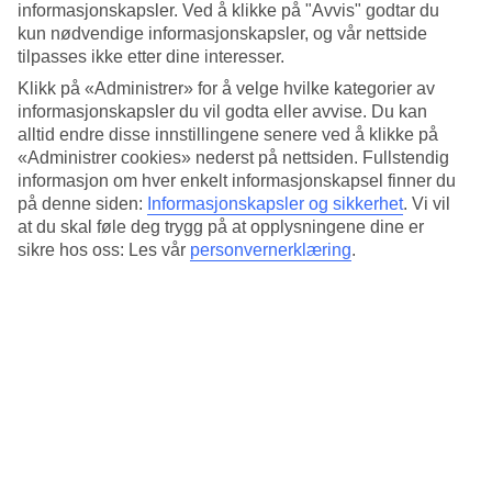
Det er gåavstand til sentrum med restauranter, utesteder og
informasjonskapsler. Ved å klikke på "Avvis" godtar du
shopping. Det enkleste og raskeste er å ta trappene, men du kan
kun nødvendige informasjonskapsler, og vår nettside
også gå langs veien. Hotellet har busservice til stranden og
tilpasses ikke etter dine interesser.
shoppingsenteret Martianez hver dag unntatt søndag.
Klikk på «Administrer» for å velge hvilke kategorier av
Oppvarmet basseng
informasjonskapsler du vil godta eller avvise. Du kan
alltid endre disse innstillingene senere ved å klikke på
Hotellet har et stort bassengområde med solsenger og parasoller.
«Administrer cookies» nederst på nettsiden. Fullstendig
Bassenget er oppvarmet og barna har et separat basseng å leke i. Riu
informasjon om hver enkelt informasjonskapsel finner du
Garoe har også en bassengbar, snackbar, kafé, frisør, samt mulighet
på denne siden:
Informasjonskapsler og sikkerhet
.
Vi vil
for tennis og squash.
at du skal føle deg trygg på at opplysningene dine er
Et lite spa
sikre hos oss: Les vår
personvernerklæring
.
På hotellet finnes det et lite spa med oppvarmet innendørsbasseng,
jacuzzi og en liten kaldtvannskulp. Her kan du også ta badstu,
besøke treningsrommet eller bestille en spa-behandling.
Antall rom : 190
Kort om hotellet
Bad/strand
1.7 km - 3.1 km