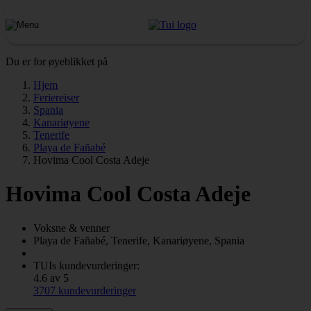
Du er for øyeblikket på
Hjem
Feriereiser
Spania
Kanariøyene
Tenerife
Playa de Fañabé
Hovima Cool Costa Adeje
Hovima Cool Costa Adeje
Voksne & venner
Playa de Fañabé, Tenerife, Kanariøyene, Spania
TUIs kundevurderinger:
4.6 av 5
3707 kundevurderinger