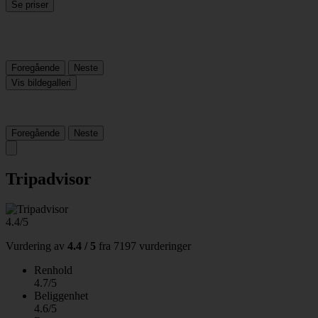
Se priser
Foregående
Neste
Vis bildegalleri
Foregående
Neste
Tripadvisor
4.4/5
Vurdering av
4.4 / 5
fra
7197 vurderinger
Renhold
4.7/5
Beliggenhet
4.6/5