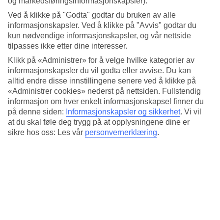
og markedsføringsinformasjonskapsler).
Oppvarmet basseng på vinteren
Ved å klikke på "Godta" godtar du bruken av alle
informasjonskapsler. Ved å klikke på "Avvis" godtar du
Fra bassengområdet har du en fin utsikt over Atlanterhavet. Et av de
kun nødvendige informasjonskapsler, og vår nettside
to bassengene er oppvarmet i vinterhalvåret og fra solsengen din er
tilpasses ikke etter dine interesser.
det kort vei til basseng- og snackbaren.
Klikk på «Administrer» for å velge hvilke kategorier av
Aktiviteter, underholdning og spa
informasjonskapsler du vil godta eller avvise. Du kan
alltid endre disse innstillingene senere ved å klikke på
Det arrangeres sportsaktiviteter på dagtid og om kvelden er det
«Administrer cookies» nederst på nettsiden. Fullstendig
showtime med internasjonal underholdning. Hotellet har også et
informasjon om hver enkelt informasjonskapsel finner du
treningsrom og et spa med badstue, boblebad, massasje og
på denne siden:
Informasjonskapsler og sikkerhet
.
Vi vil
skjønnhetsbehandlinger.
at du skal føle deg trygg på at opplysningene dine er
All Inclusive er inkludert
sikre hos oss: Les vår
personvernerklæring
.
Bufférestauranten har et stort show cooking-område der det
tilberedes både internasjonale og lokale retter.
Viktig informasjon
Hotellet gjennomfører renovering av enkelte rom i perioden 13.4.–
12.7.2026. Arbeidet omfatter blant annet utskifting av innredning og
maling. Disse områdene vil være avstengt mens arbeidet pågår.