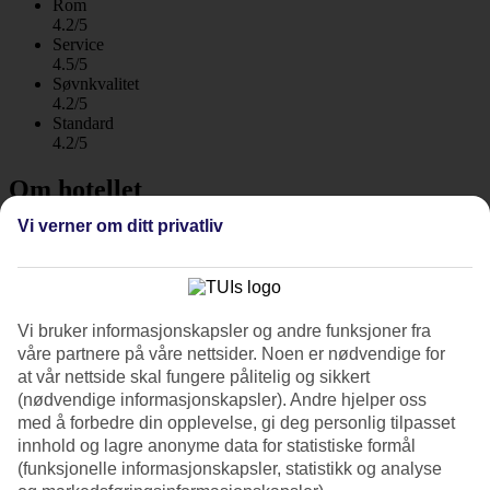
Rom
4.2/5
Service
4.5/5
Søvnkvalitet
4.2/5
Standard
4.2/5
Om hotellet
Vi verner om ditt privatliv
4*
Offisiell klassifisering
WiFi
All Inclusive med mange fasiliteter
Vi bruker informasjonskapsler og andre funksjoner fra
våre partnere på våre nettsider. Noen er nødvendige for
Hovima Cool Costa Adeje ligger ved en av Tenerifes mest solsikre
at vår nettside skal fungere pålitelig og sikkert
kyststrekninger og passer for deg som reiser uten barn. Med en gåtur
på ca 15 minutter tar du deg til det kjente markedet i Playa de
(nødvendige informasjonskapsler). Andre hjelper oss
Fañabe, og underveis passerer du butikker, barer og restauranter.
med å forbedre din opplevelse, gi deg personlig tilpasset
innhold og lagre anonyme data for statistiske formål
For ytterligere shopping og fornøyelser tar det kun fem minutter med
(funksjonelle informasjonskapsler, statistikk og analyse
taxi til Playa de las Américas.