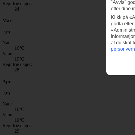
"Avvis" god
Regnfrie dager:
etter dine i
24
Klikk på «A
Mar
godta eller
«Administre
22
°
C
informasjo
Natt:
at du skal 
16
°C
personvern
Vann:
19
°C
Regnfrie dager:
28
Apr
22
°
C
Natt:
16
°C
Vann:
19
°C
Regnfrie dager:
29