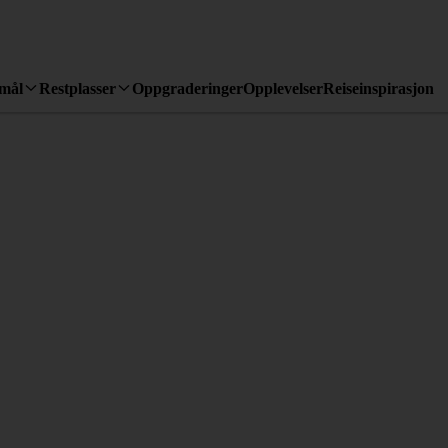
emål
Restplasser
Oppgraderinger
Opplevelser
Reiseinspirasjon