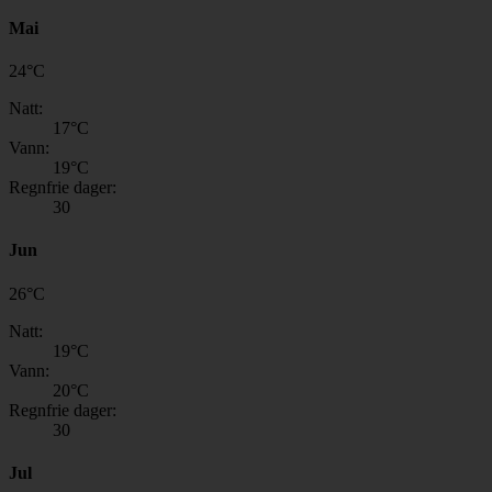
Mai
24
°
C
Natt:
17
°C
Vann:
19
°C
Regnfrie dager:
30
Jun
26
°
C
Natt:
19
°C
Vann:
20
°C
Regnfrie dager:
30
Jul