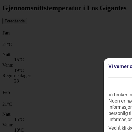
Gjennomsnittstemperatur i Los Gigantes
Foregående
Jan
21
°
C
Natt:
15
°C
Vann:
Vi verner o
19
°C
Regnfrie dager:
28
Feb
Vi bruker i
Noen er nød
21
°
C
informasjon
personlig t
Natt:
15
°C
informasjon
Vann:
Ved å klikk
18
°C