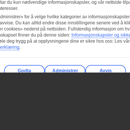
tar du kun nødvendige informasjonskapsler, og vår nettside tilp
nteresser.
dministrer» for å velge hvilke kategorier av informasjonskapsler 
 avvise. Du kan alltid endre disse innstillingene senere ved å kl
r cookies» nederst på nettsiden. Fullstendig informasjon om hv
nskapsel finner du på denne siden:
Informasjonskapsler og sikk
føle deg trygg på at opplysningene dine er sikre hos oss: Les vår
erklæring
.
Godta
Administrer
Avvis