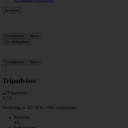
316 kundevurderinger
Se priser
Foregående
Neste
Vis bildegalleri
Foregående
Neste
Tripadvisor
3.7/5
Vurdering av
3.7 / 5
fra
1085 vurderinger
Renhold
4/5
Beliggenhet