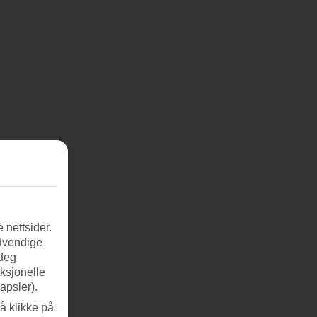
 nettsider.
ødvendige
 deg
nksjonelle
apsler).
å klikke på