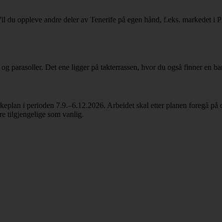
 Vil du oppleve andre deler av Tenerife på egen hånd, f.eks. markedet i 
og parasoller. Det ene ligger på takterrassen, hvor du også finner en ba
plan i perioden 7.9.–6.12.2026. Arbeidet skal etter planen foregå på d
re tilgjengelige som vanlig.