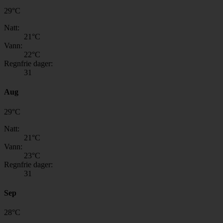
29
°
C
Natt:
21
°C
Vann:
22
°C
Regnfrie dager:
31
Aug
29
°
C
Natt:
21
°C
Vann:
23
°C
Regnfrie dager:
31
Sep
28
°
C