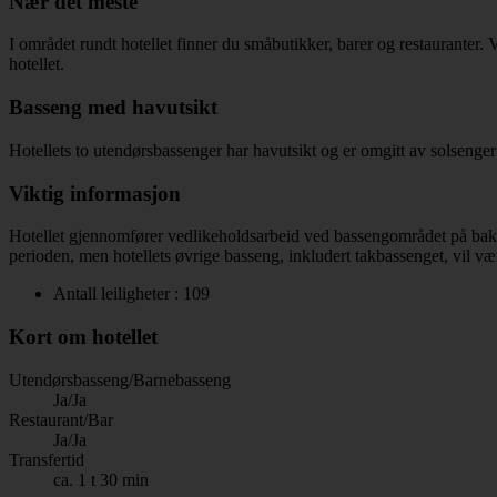
Nær det meste
I området rundt hotellet finner du småbutikker, barer og restauranter.
hotellet.
Basseng med havutsikt
Hotellets to utendørsbassenger har havutsikt og er omgitt av solsenger 
Viktig informasjon
Hotellet gjennomfører vedlikeholdsarbeid ved bassengområdet på bakke
perioden, men hotellets øvrige basseng, inkludert takbassenget, vil væ
Antall leiligheter : 109
Kort om hotellet
Utendørsbasseng/Barnebasseng
Ja/Ja
Restaurant/Bar
Ja/Ja
Transfertid
ca. 1 t 30 min