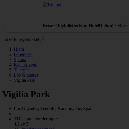
Reise
Flybilletter
Kun Hotell
Tilbud
Reis
Du er for øyeblikket på
Hjem
Feriereiser
Spania
Kanariøyene
Tenerife
Los Gigantes
Vigilia Park
Vigilia Park
Los Gigantes, Tenerife, Kanariøyene, Spania
TUIs kundevurderinger:
4.2 av 5