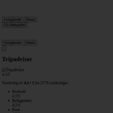
Foregående
Neste
Vis bildegalleri
Foregående
Neste
Tripadvisor
4.3/5
Vurdering av
4.3 / 5
fra
3779 vurderinger
Renhold
4.7/5
Beliggenhet
4.7/5
Rom