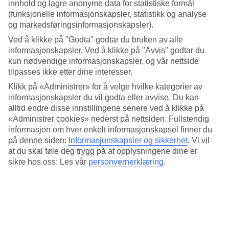
Bassengområdet er inndelt i tre deler med oppvarmede basseng.
innhold og lagre anonyme data for statistiske formål
Herfra har du vidstrakt utsikt over havet og i klarvær kan du se
(funksjonelle informasjonskapsler, statistikk og analyse
naboøya La Gomera.
og markedsføringsinformasjonskapsler).
Et utvalg av hotellets fasiliteter:
Ved å klikke på "Godta" godtar du bruken av alle
informasjonskapsler. Ved å klikke på "Avvis" godtar du
To restauranter, kafé og småbutikker
kun nødvendige informasjonskapsler, og vår nettside
Kveldsunderholdning
tilpasses ikke etter dine interesser.
Boblebad, badstue og massasje
Klikk på «Administrer» for å velge hvilke kategorier av
Er du ute etter en aktiv ferie?
informasjonskapsler du vil godta eller avvise. Du kan
alltid endre disse innstillingene senere ved å klikke på
For den aktive finnes alt fra aerobic, volleyball, treningsrom og
«Administrer cookies» nederst på nettsiden. Fullstendig
tennisbane til biljard og boule.
informasjon om hver enkelt informasjonskapsel finner du
Hotellet ønsker gjester over 18 år velkommen
.
på denne siden:
Informasjonskapsler og sikkerhet
.
Vi vil
at du skal føle deg trygg på at opplysningene dine er
Antall rom : 406
sikre hos oss: Les vår
personvernerklæring
.
Kort om hotellet
Bad/strand
1.1 km
Utendørsbasseng/Barnebasseng
Ja/Ja