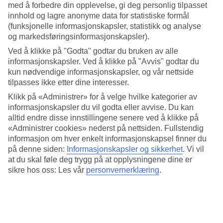
med å forbedre din opplevelse, gi deg personlig tilpasset
Aktiviteter for alle aldre:
innhold og lagre anonyme data for statistiske formål
(funksjonelle informasjonskapsler, statistikk og analyse
Stort bassengområde
Treningsrom, squash og tennis
og markedsføringsinformasjonskapsler).
Minigolf – totalt 36 baner
Ved å klikke på "Godta" godtar du bruken av alle
Klatrevegg og multisportbane
informasjonskapsler. Ved å klikke på "Avvis" godtar du
Internasjonal barneklubb med minidisko i hotellets regi
kun nødvendige informasjonskapsler, og vår nettside
...du kan også leie sykkel på hotellet og oppdage mer av Mallorcas
tilpasses ikke etter dine interesser.
østre kyst og stedene Sa Coma, Cala Bona og Cala Millor.
Klikk på «Administrer» for å velge hvilke kategorier av
Antall rom : 178
informasjonskapsler du vil godta eller avvise. Du kan
Antall leiligheter : 438
alltid endre disse innstillingene senere ved å klikke på
«Administrer cookies» nederst på nettsiden. Fullstendig
Kort om hotellet
informasjon om hver enkelt informasjonskapsel finner du
på denne siden:
Informasjonskapsler og sikkerhet
.
Vi vil
Bad/strand
at du skal føle deg trygg på at opplysningene dine er
700 m - 1.2 km
sikre hos oss: Les vår
personvernerklæring
.
Utendørsbasseng/Barnebasseng
Ja/Ja
Sentrum/Shopping
550 m/500 m
Restaurant/Bar
Ja/Ja