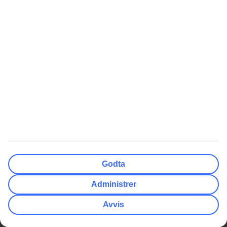
Abonner på nyhetsbrevet
Følg oss i sosiale medier
Populære artikler
Restplasser
Varmeguide
Reisetips
Godta
Om TUI
Å Reise Med Oss
Administrer
Fakta om konsernet
Reservere flysete
Presse
Betaling og billetter
Avvis
Jobb i TUI
Pass og visum