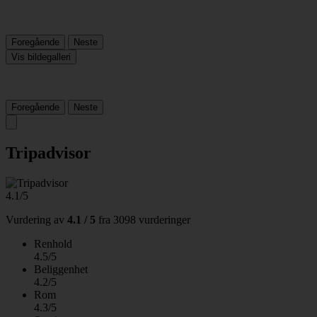
Foregående
Neste
Vis bildegalleri
Foregående
Neste
Tripadvisor
4.1/5
Vurdering av
4.1 / 5
fra
3098 vurderinger
Renhold
4.5/5
Beliggenhet
4.2/5
Rom
4.3/5