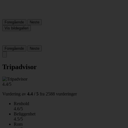
Foregående
Neste
Vis bildegalleri
Foregående
Neste
Tripadvisor
4.4/5
Vurdering av
4.4 / 5
fra
2588 vurderinger
Renhold
4.6/5
Beliggenhet
4.5/5
Rom