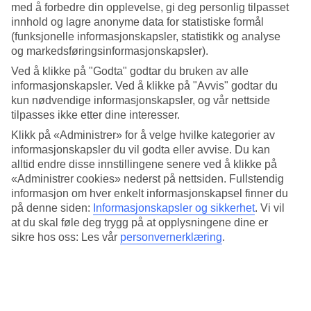
fra hotellet. Det er også gåavstand til butikker, restauranter og kaféer.
med å forbedre din opplevelse, gi deg personlig tilpasset
innhold og lagre anonyme data for statistiske formål
Barnebasseng og sjørøverskip
(funksjonelle informasjonskapsler, statistikk og analyse
og markedsføringsinformasjonskapsler).
For de små finnes det barnebasseng, lekeplass og et sjørøverskip der
barna kan kjøre vannsklie ned i splashbassenget. De litt større barna
Ved å klikke på "Godta" godtar du bruken av alle
kan kombinere bad med bordtennis og videospill.
informasjonskapsler. Ved å klikke på "Avvis" godtar du
kun nødvendige informasjonskapsler, og vår nettside
Nyt stille øyeblikk
tilpasses ikke etter dine interesser.
Klikk på «Administrer» for å velge hvilke kategorier av
Slapp av på hotellets velværesenter med beroligende
spabehandlinger, massasjer eller badstuer.
informasjonskapsler du vil godta eller avvise. Du kan
alltid endre disse innstillingene senere ved å klikke på
Antall leiligheter : 198
«Administrer cookies» nederst på nettsiden. Fullstendig
informasjon om hver enkelt informasjonskapsel finner du
Kort om hotellet
på denne siden:
Informasjonskapsler og sikkerhet
.
Vi vil
at du skal føle deg trygg på at opplysningene dine er
Bad/strand
sikre hos oss: Les vår
personvernerklæring
.
450 m
Utendørsbasseng/Barnebasseng
Ja/Ja
Sentrum/Shopping
300 m/400 m
Restaurant/Bar