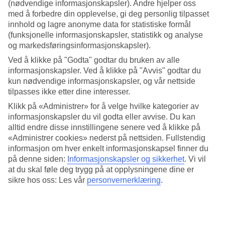
4.6/5
(nødvendige informasjonskapsler). Andre hjelper oss
Standard
med å forbedre din opplevelse, gi deg personlig tilpasset
4.1/5
innhold og lagre anonyme data for statistiske formål
(funksjonelle informasjonskapsler, statistikk og analyse
Om hotellet
og markedsføringsinformasjonskapsler).
Ved å klikke på "Godta" godtar du bruken av alle
3*
informasjonskapsler. Ved å klikke på "Avvis" godtar du
Offisiell klassifisering
WiFi
kun nødvendige informasjonskapsler, og vår nettside
tilpasses ikke etter dine interesser.
Leilighetshotell med takterrasse og basseng
Klikk på «Administrer» for å velge hvilke kategorier av
informasjonskapsler du vil godta eller avvise. Du kan
Gomila Palma Apartments ligger nær strandpromenaden og
alltid endre disse innstillingene senere ved å klikke på
marinaen i Palma de Mallorca. Her bor du i leiligheter, nær
«Administrer cookies» nederst på nettsiden. Fullstendig
restauranter og underholdning. Hotellets takterrasse med basseng gir
også litt ekstra byfølelse.
informasjon om hver enkelt informasjonskapsel finner du
på denne siden:
Informasjonskapsler og sikkerhet
.
Vi vil
Det populære området Santa Catalina og Bellver-slottet går du til på
at du skal føle deg trygg på at opplysningene dine er
ca. 15 minutter.
sikre hos oss: Les vår
personvernerklæring
.
Takterrasse med basseng
For en avslappende stund kan du ta turen opp til hotellets
takterrasse, hvor du finner et basseng, solsenger og kafémøbler. Ved