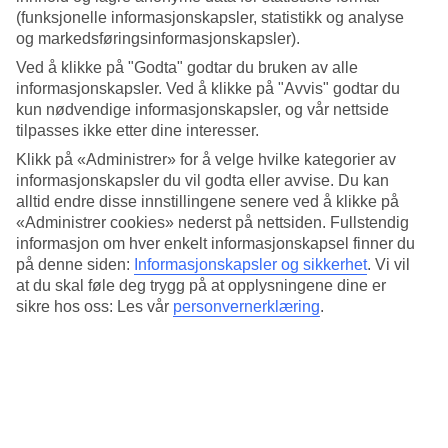
4.2/5
(funksjonelle informasjonskapsler, statistikk og analyse
Standard
og markedsføringsinformasjonskapsler).
4.4/5
Ved å klikke på "Godta" godtar du bruken av alle
Om hotellet
informasjonskapsler. Ved å klikke på "Avvis" godtar du
kun nødvendige informasjonskapsler, og vår nettside
4*
tilpasses ikke etter dine interesser.
Offisiell klassifisering
Klikk på «Administrer» for å velge hvilke kategorier av
Det 4-stjerners hotellet JS Yate i Can Picafort er et hotell med bar,
informasjonskapsler du vil godta eller avvise. Du kan
frukostbuffé og WiFi. På hotellet kan du nyte både massasje og
alltid endre disse innstillingene senere ved å klikke på
badstu. Hvis det er barn med på reisen, er det barnebasseng og
«Administrer cookies» nederst på nettsiden. Fullstendig
lekeplass. På området finnes det parkeringsmuligheter. Hotellet
informasjon om hver enkelt informasjonskapsel finner du
hadde sin siste renovering 2019. Følgende kredittkort aksepteres på
på denne siden:
Informasjonskapsler og sikkerhet
.
Vi vil
hotellet: American Express, Mastercard og Visa.
at du skal føle deg trygg på at opplysningene dine er
Kort om hotellet
sikre hos oss: Les vår
personvernerklæring
.
Bad/strand
290 m
Utendørsbasseng
Ja
Restaurant/Bar
Ja/Ja