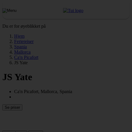
Du er for øyeblikket på
Hjem
Feriereiser
Spania
Mallorca
Ca'n Picafort
JS Yate
JS Yate
Ca'n Picafort, Mallorca, Spania
Se priser