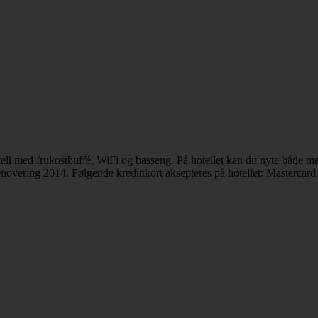
tell med frukostbuffé, WiFi og basseng. På hotellet kan du nyte både ma
enovering 2014. Følgende kredittkort aksepteres på hotellet: Mastercard