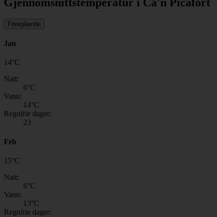
Gjennomsnittstemperatur i Ca'n Picafort
Foregående
Jan
14
°
C
Natt:
6
°C
Vann:
14
°C
Regnfrie dager:
23
Feb
15
°
C
Natt:
6
°C
Vann:
13
°C
Regnfrie dager: