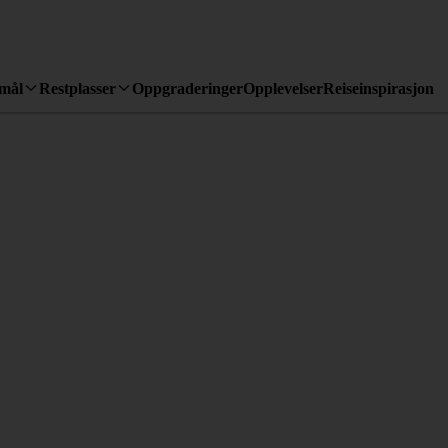
emål
Restplasser
Oppgraderinger
Opplevelser
Reiseinspirasjon