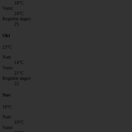
18
°C
Vann:
24
°C
Regnfrie dager:
25
Okt
23
°
C
Natt:
14
°C
Vann:
21
°C
Regnfrie dager:
22
Nov
18
°
C
Natt:
10
°C
Vann: