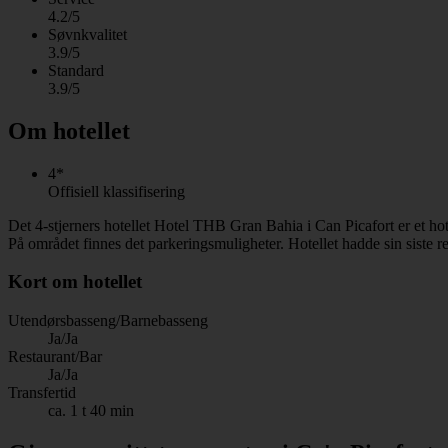
4.2/5
Søvnkvalitet
3.9/5
Standard
3.9/5
Om hotellet
4*
Offisiell klassifisering
Det 4-stjerners hotellet Hotel THB Gran Bahia i Can Picafort er et ho
På området finnes det parkeringsmuligheter. Hotellet hadde sin siste r
Kort om hotellet
Utendørsbasseng/Barnebasseng
Ja/Ja
Restaurant/Bar
Ja/Ja
Transfertid
ca. 1 t 40 min