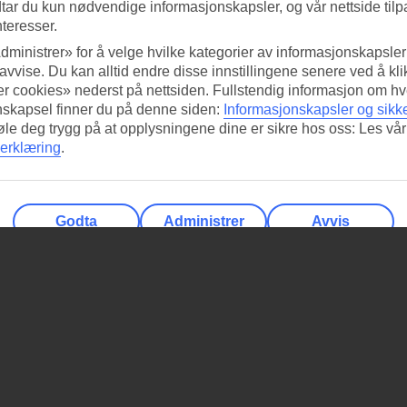
tar du kun nødvendige informasjonskapsler, og vår nettside tilp
nteresser.
dministrer» for å velge hvilke kategorier av informasjonskapsler 
 avvise. Du kan alltid endre disse innstillingene senere ved å kl
r cookies» nederst på nettsiden. Fullstendig informasjon om hv
nskapsel finner du på denne siden:
Informasjonskapsler og sikk
føle deg trygg på at opplysningene dine er sikre hos oss: Les vår
erklæring
.
Godta
Administrer
Avvis