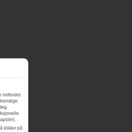
 nettsider.
ødvendige
 deg
nksjonelle
apsler).
å klikke på