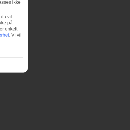
asses ikke
du vil
ikke på
er enkelt
erhet
.
Vi vil