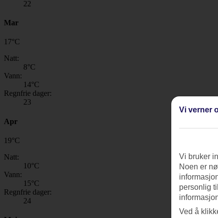
22
Mar
17
°
C
Natt:
8
°C
Vann:
14
°C
Regnfrie dager:
23
Vi verner o
Apr
19
°
C
Vi bruker i
Natt:
10
°C
Noen er nød
Vann:
informasjon
15
°C
personlig t
Regnfrie dager:
informasjon
24
Ved å klikk