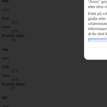
Mai
"Avvis" god
etter dine i
22
°
C
Klikk på «A
Natt:
godta eller
13
°C
«Administre
Vann:
informasjo
17
°C
at du skal 
Regnfrie dager:
personvern
26
Jun
26
°
C
Natt:
17
°C
Vann:
21
°C
Regnfrie dager:
27
Jul
29
°
C