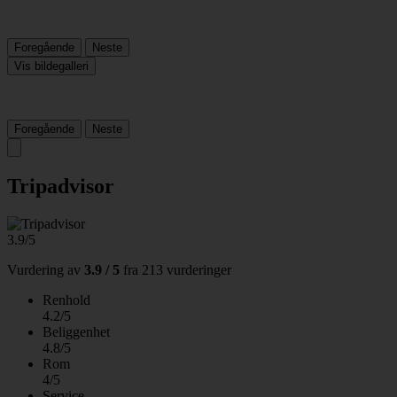
Foregående
Neste
Vis bildegalleri
Foregående
Neste
Tripadvisor
3.9/5
Vurdering av
3.9 / 5
fra
213 vurderinger
Renhold
4.2/5
Beliggenhet
4.8/5
Rom
4/5
Service