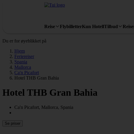
Reise
Flybilletter
Kun Hotell
Tilbud
Reis
Du er for øyeblikket på
Hjem
Feriereiser
Spania
Mallorca
Ca'n Picafort
Hotel THB Gran Bahia
Hotel THB Gran Bahia
Ca'n Picafort, Mallorca, Spania
Se priser