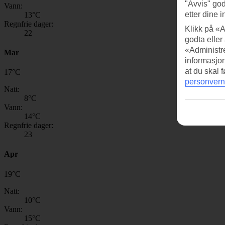
"Avvis" god
Vann:
etter dine i
13
°C
Regnfrie dager:
Klikk på «A
22
godta eller
«Administre
Mar
informasjo
at du skal 
17
°
C
personvern
Natt:
8
°C
Vann:
14
°C
Regnfrie dager:
23
Apr
19
°
C
Natt:
10
°C
Vann:
15
°C