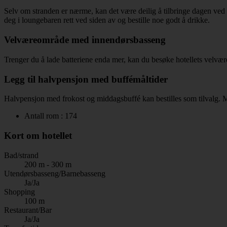
Selv om stranden er nærme, kan det være deilig å tilbringe dagen ved 
deg i loungebaren rett ved siden av og bestille noe godt å drikke.
Velværeområde med innendørsbasseng
Trenger du å lade batteriene enda mer, kan du besøke hotellets velvæ
Legg til halvpensjon med buffémåltider
Halvpensjon med frokost og middagsbuffé kan bestilles som tilvalg. Mål
Antall rom : 174
Kort om hotellet
Bad/strand
200 m - 300 m
Utendørsbasseng/Barnebasseng
Ja/Ja
Shopping
100 m
Restaurant/Bar
Ja/Ja