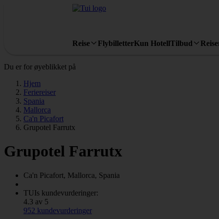
Reise
Flybilletter
Kun Hotell
Tilbud
Reis
Du er for øyeblikket på
Hjem
Feriereiser
Spania
Mallorca
Ca'n Picafort
Grupotel Farrutx
Grupotel Farrutx
Ca'n Picafort, Mallorca, Spania
TUIs kundevurderinger:
4.3 av 5
952 kundevurderinger