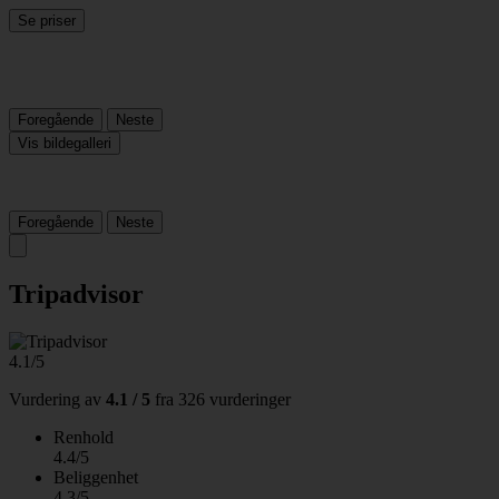
Se priser
Foregående
Neste
Vis bildegalleri
Foregående
Neste
Tripadvisor
4.1/5
Vurdering av
4.1 / 5
fra
326 vurderinger
Renhold
4.4/5
Beliggenhet
4.3/5