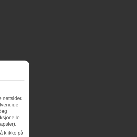
 nettsider.
ødvendige
 deg
nksjonelle
apsler).
å klikke på