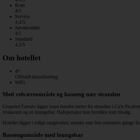
Rom
4/5
Service
4.4/5
Søvnkvalitet
4/5
Standard
4.2/5
Om hotellet
4*
Offisiell klassifisering
WiFi
Med velværeområde og basseng nær stranden
Grupotel Farrutx ligger noen hundre meter fra stranden i Ca'n Picafort
restaurant og en loungebar. Halvpensjon kan bestilles som tilvalg.
Hotellet ligger i rolige omgivelser, mindre enn fem minutters gange fr
Bassengområde med loungebar