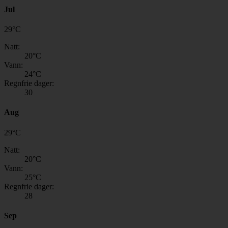
Jul
29
°
C
Natt:
20
°C
Vann:
24
°C
Regnfrie dager:
30
Aug
29
°
C
Natt:
20
°C
Vann:
25
°C
Regnfrie dager:
28
Sep