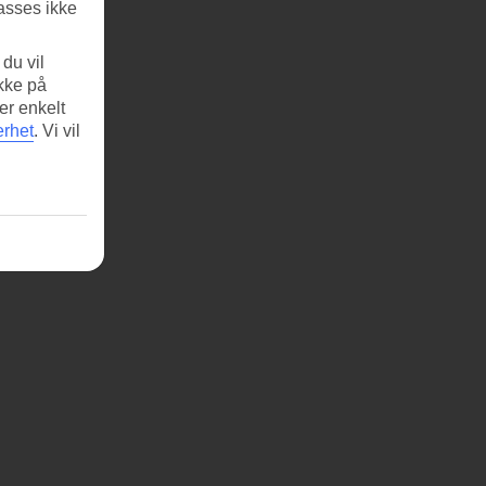
asses ikke
du vil
ikke på
er enkelt
erhet
.
Vi vil