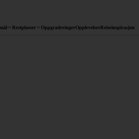
emål
Restplasser
Oppgraderinger
Opplevelser
Reiseinspirasjon