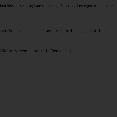
hotellets basseng og bare slappe av. Det er også en egen grunnere del av
reavdeling med et lite innendørsbasseng, badstue og dampbadstue.
tidene serveres i hotellets bufférestaurant.