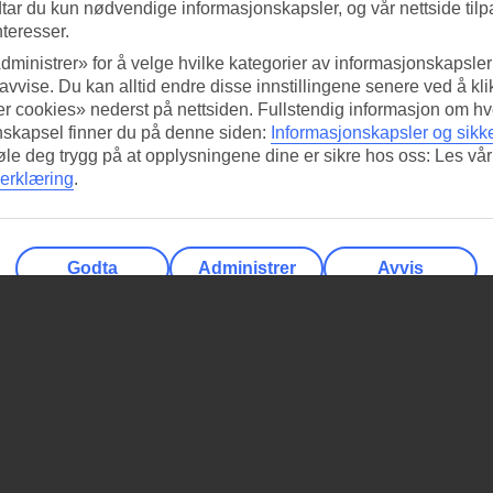
tar du kun nødvendige informasjonskapsler, og vår nettside tilp
nteresser.
dministrer» for å velge hvilke kategorier av informasjonskapsler 
 avvise. Du kan alltid endre disse innstillingene senere ved å kl
r cookies» nederst på nettsiden. Fullstendig informasjon om hv
nskapsel finner du på denne siden:
Informasjonskapsler og sikk
føle deg trygg på at opplysningene dine er sikre hos oss: Les vår
erklæring
.
Godta
Administrer
Avvis