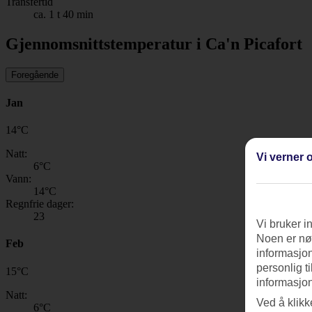
Transfertid
ca. 1 t 40 min
Gjennomsnittstemperatur i Ca'n Picafort
Foregående
Jan
14
°
C
Natt:
Vi verner o
6
°C
Vann:
14
°C
Regnfrie dager:
23
Vi bruker i
Noen er nød
Feb
informasjon
personlig t
15
°
C
informasjon
Natt:
Ved å klikk
6
°C