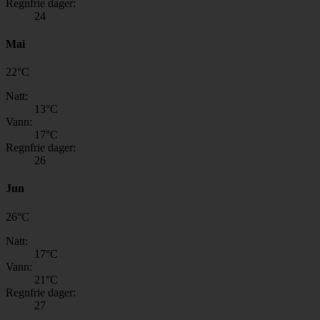
Regnfrie dager:
24
Mai
22
°
C
Natt:
13
°C
Vann:
17
°C
Regnfrie dager:
26
Jun
26
°
C
Natt:
17
°C
Vann:
21
°C
Regnfrie dager:
27