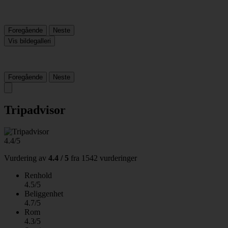
Foregående
Neste
Vis bildegalleri
Foregående
Neste
Tripadvisor
4.4/5
Vurdering av
4.4 / 5
fra
1542 vurderinger
Renhold
4.5/5
Beliggenhet
4.7/5
Rom
4.3/5