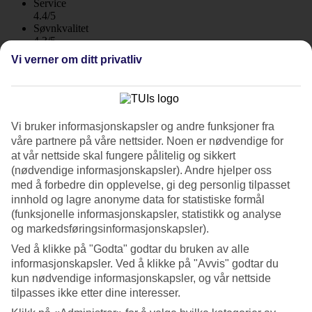
Service
4.4/5
Søvnkvalitet
4.3/5
Standard
Vi verner om ditt privatliv
4.2/5
Om hotellet
4*
Vi bruker informasjonskapsler og andre funksjoner fra
Offisiell klassifisering
våre partnere på våre nettsider. Noen er nødvendige for
WiFi
at vår nettside skal fungere pålitelig og sikkert
(nødvendige informasjonskapsler). Andre hjelper oss
Alle rom vender mot havet
med å forbedre din opplevelse, gi deg personlig tilpasset
innhold og lagre anonyme data for statistiske formål
Hotell El Cid ligger sentralt rett ved strandpromenaden i den lille
(funksjonelle informasjonskapsler, statistikk og analyse
badebyen Ca´n Pastilla, 10 min med taxi fra hovedstaden Palma.
og markedsføringsinformasjonskapsler).
Hyggelige restauranter, butikker, barer og kaféer i området rundt
hotellet.
Ved å klikke på "Godta" godtar du bruken av alle
informasjonskapsler. Ved å klikke på "Avvis" godtar du
El Sid ønsker gjester over 18 år velkommen.
kun nødvendige informasjonskapsler, og vår nettside
Ved bassengterrassen serveres det kald drikke og snacks i baren, og
tilpasses ikke etter dine interesser.
havutsikten her er nesten like fin som den er fra stranden.