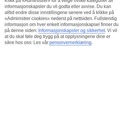
Klikk på «Administrer» for å velge hvilke kategorier av
Hold deg i form
informasjonskapsler du vil godta eller avvise. Du kan
alltid endre disse innstillingene senere ved å klikke på
Det finnes både treningsrom, tennis, innendørsbasseng, badstue og
«Administrer cookies» nederst på nettsiden. Fullstendig
massasjemuligheter som alternativ til solsengen.
informasjon om hver enkelt informasjonskapsel finner du
på denne siden:
Informasjonskapsler og sikkerhet
.
Vi vil
Øvrige fasiliteter
at du skal føle deg trygg på at opplysningene dine er
sikre hos oss: Les vår
personvernerklæring
.
Det arrangeres internasjonal underholdning noen kvelder i uken. Det
finnes også en vaskemaskin hvis du må vaske klær.
Antall rom : 222
Kort om hotellet
Bad/strand
50 m
Utendørsbasseng/Barnebasseng
Ja/Nei
Sentrum/Shopping
500 m/100 m
Restaurant/Bar
Ja/Ja
Transfertid