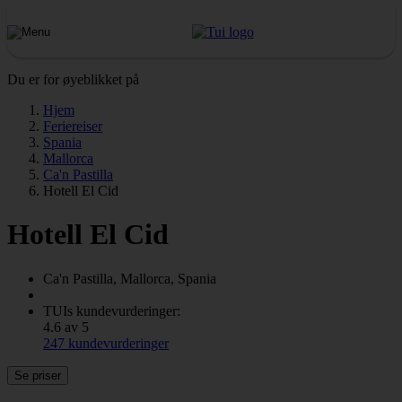
Du er for øyeblikket på
Hjem
Feriereiser
Spania
Mallorca
Ca'n Pastilla
Hotell El Cid
Hotell El Cid
Ca'n Pastilla, Mallorca, Spania
TUIs kundevurderinger:
4.6 av 5
247 kundevurderinger
Se priser