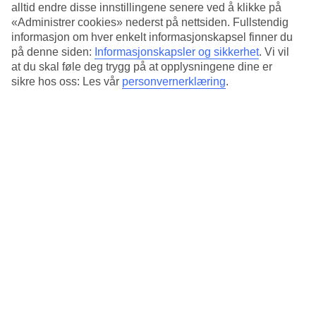
To basseng og skybar
alltid endre disse innstillingene senere ved å klikke på
«Administrer cookies» nederst på nettsiden. Fullstendig
Velg mellom hotellets to bassengområder, det ene med en skjermet
informasjon om hver enkelt informasjonskapsel finner du
beliggenhet i bakhagen og det andre på taket. I tillegg til bad i
på denne siden:
Informasjonskapsler og sikkerhet
.
Vi vil
bassenget kan du nyte en drink og utsikten fra hotellets skybar.
at du skal føle deg trygg på at opplysningene dine er
sikre hos oss: Les vår
personvernerklæring
.
Nær det meste
Et par hundre meter fra hotellet ligger torget med noen få
restauranter og butikker. Stranden ligger i nærheten og langs
strandpromenaden finner du kaféer og restauranter med vakker
utsikt over Middelhavet.
Antall rom : 149
Kort om hotellet
Bad/strand
300 m
Utendørsbasseng
Ja
Sentrum/Shopping
100 m/200 m
Restaurant/Bar