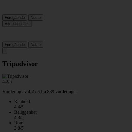
Foregående
Neste
Vis bildegalleri
Foregående
Neste
Tripadvisor
4.2/5
Vurdering av
4.2 / 5
fra
839 vurderinger
Renhold
4.4/5
Beliggenhet
4.3/5
Rom
3.8/5