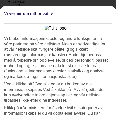
Service
4.4/5
Søvnkvalitet
Vi verner om ditt privatliv
4.1/5
Standard
4/5
Om hotellet
Vi bruker informasjonskapsler og andre funksjoner fra
våre partnere på våre nettsider. Noen er nødvendige for
4*
at vår nettside skal fungere pålitelig og sikkert
Offisiell klassifisering
(nødvendige informasjonskapsler). Andre hjelper oss
WiFi
med å forbedre din opplevelse, gi deg personlig tilpasset
Sentral beliggenhet og takterrasse
innhold og lagre anonyme data for statistiske formål
(funksjonelle informasjonskapsler, statistikk og analyse
HM Alma Beach ligger sentralt i den lille byen Ca'n Pastilla.
og markedsføringsinformasjonskapsler).
Hotellets er innredet med inspirasjon fra Middelhavsområdet. Her
Ved å klikke på "Godta" godtar du bruken av alle
finnes det to basseng, et av dem ligger på takterrassen sammen med
informasjonskapsler. Ved å klikke på "Avvis" godtar du
hotellets egen skybar med herlig utsikt over byen. Frokostbuffé er
inkludert.
kun nødvendige informasjonskapsler, og vår nettside
tilpasses ikke etter dine interesser.
Fra Ca'n Pastilla kommer du deg enkelt med bil, buss eller taxi til
Palma.
Klikk på «Administrer» for å velge hvilke kategorier av
informasjonskapsler du vil godta eller avvise. Du kan