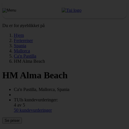
Du er for øyeblikket på
Hjem
Feriereiser
Spania
Mallorca
Ca'n Pastilla
HM Alma Beach
HM Alma Beach
Ca'n Pastilla, Mallorca, Spania
TUIs kundevurderinger:
4 av 5
50 kundevurderinger
Se priser