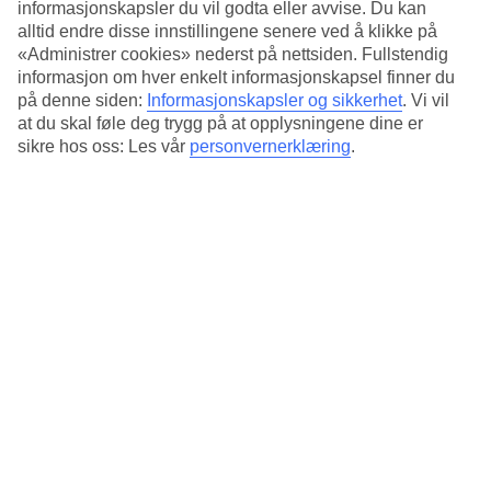
informasjonskapsler du vil godta eller avvise. Du kan
Bassenget er omgitt av solsenger og parasoller der du kan slappe av
alltid endre disse innstillingene senere ved å klikke på
på varme dager. Her ligger det også en snackbar, så der er aldri langt
«Administrer cookies» nederst på nettsiden. Fullstendig
om du blir sulten. Et separat barnebasseng for de yngste gjestene er
informasjon om hver enkelt informasjonskapsel finner du
også tilgjengelig ved bassengområdet.
på denne siden:
Informasjonskapsler og sikkerhet
.
Vi vil
at du skal føle deg trygg på at opplysningene dine er
Halvpensjon som tilvalg
sikre hos oss: Les vår
personvernerklæring
.
Frokost er inkludert i reisens pris. Du kan allerede hjemmefra
bestille halvpensjon som tilvalg.
Antall rom : 280
Kort om hotellet
Bad/strand
100 m
Utendørsbasseng/Barnebasseng
Ja/Ja
Sentrum/Shopping
9 km/9 km
Restaurant/Bar
Ja/Ja
Transfertid