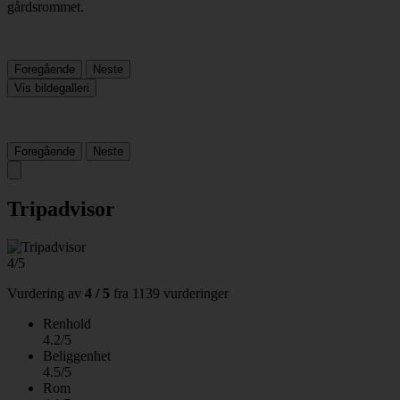
Foregående
Neste
Vis bildegalleri
Foregående
Neste
Tripadvisor
4/5
Vurdering av
4 / 5
fra
1139 vurderinger
Renhold
4.2/5
Beliggenhet
4.5/5
Rom