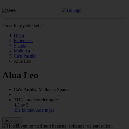
Du er for øyeblikket på
Hjem
Feriereiser
Spania
Mallorca
Ca'n Pastilla
Alua Leo
Alua Leo
Ca'n Pastilla, Mallorca, Spania
TUIs kundevurderinger:
4.3 av 5
351 kundevurderinger
Se priser