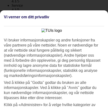
4.1/5
Service
4.1/5
Søvnkvalitet
Vi verner om ditt privatliv
4.1/5
Standard
4/5
Om hotellet
Vi bruker informasjonskapsler og andre funksjoner fra
våre partnere på våre nettsider. Noen er nødvendige for
4*
at vår nettside skal fungere pålitelig og sikkert
Offisiell klassifisering
(nødvendige informasjonskapsler). Andre hjelper oss
WiFi
med å forbedre din opplevelse, gi deg personlig tilpasset
Fin beliggehet – nær strand og fornøyelser
innhold og lagre anonyme data for statistiske formål
(funksjonelle informasjonskapsler, statistikk og analyse
Det er bare en kort spasertur til stranden fra hotell Alua Leo i Ca'n
og markedsføringsinformasjonskapsler).
Pastilla. Langs strandpromenaden finner du små kaffebarer og
Ved å klikke på "Godta" godtar du bruken av alle
boutiquer. Et stykke unna ligger Palma Beachs livlige barer.
informasjonskapsler. Ved å klikke på "Avvis" godtar du
Vil du ha noe å gjøre har hotellet et spillrom med biljard, bordtennis
kun nødvendige informasjonskapsler, og vår nettside
og pilkasting.
tilpasses ikke etter dine interesser.
Klikk på «Administrer» for å velge hvilke kategorier av
Sol deg ved bassenget