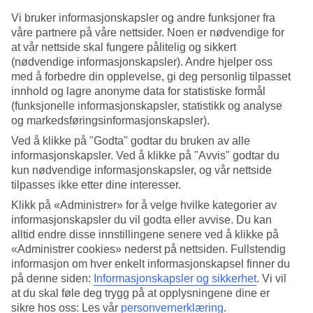
4.7/5
Søvnkvalitet
Vi bruker informasjonskapsler og andre funksjoner fra
4.2/5
våre partnere på våre nettsider. Noen er nødvendige for
Standard
at vår nettside skal fungere pålitelig og sikkert
4.2/5
(nødvendige informasjonskapsler). Andre hjelper oss
med å forbedre din opplevelse, gi deg personlig tilpasset
Om hotellet
innhold og lagre anonyme data for statistiske formål
(funksjonelle informasjonskapsler, statistikk og analyse
4*
og markedsføringsinformasjonskapsler).
Offisiell klassifisering
Ved å klikke på "Godta" godtar du bruken av alle
Ferieparadis for små og store
informasjonskapsler. Ved å klikke på "Avvis" godtar du
kun nødvendige informasjonskapsler, og vår nettside
På Iberostar Selection Albufera Park bor du rett ved den vakre Playa
tilpasses ikke etter dine interesser.
de Muro-stranden, mellom Alcúdia og Ca’n Picafort. Her finnes
basseng for alle aldre, en splashpark for de små, tennis, padel og
Klikk på «Administrer» for å velge hvilke kategorier av
spa. I tillegg er All Inclusive inkludert!
informasjonskapsler du vil godta eller avvise. Du kan
alltid endre disse innstillingene senere ved å klikke på
Iberostar Selection Albufera Park ligger rett ved søsterhotellet
«Administrer cookies» nederst på nettsiden. Fullstendig
Iberostar Selection Albufera Playa og har noen felles fasiliteter. Til
informasjon om hver enkelt informasjonskapsel finner du
havnen i Alcúdia er det cirka åtte kilometer, og til Ca’n Picafort er
på denne siden:
Informasjonskapsler og sikkerhet
.
Vi vil
det cirka tre kilometer.
at du skal føle deg trygg på at opplysningene dine er
Late dager ved bassenget eller stranden
sikre hos oss: Les vår
personvernerklæring
.