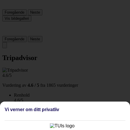
Foregående
Neste
Vis bildegalleri
Foregående
Neste
Tripadvisor
4.6/5
Vurdering av
4.6 / 5
fra
1865 vurderinger
Renhold
4.6/5
Beliggenhet
Vi verner om ditt privatliv
4.5/5
Rom
4.4/5
Service