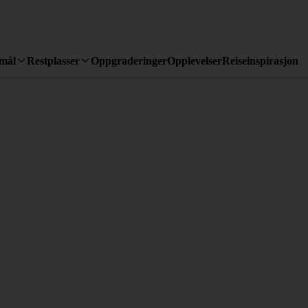
emål
Restplasser
Oppgraderinger
Opplevelser
Reiseinspirasjon