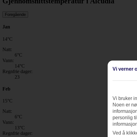
Gjennomsnittstemperatur i Alcudia
Foregående
Jan
14
°
C
Natt:
6
°C
Vann:
14
°C
Vi verner o
Regnfrie dager:
23
Feb
Vi bruker i
15
°
C
Noen er nød
Natt:
informasjon
6
°C
personlig t
Vann:
informasjon
13
°C
Ved å klikk
Regnfrie dager: