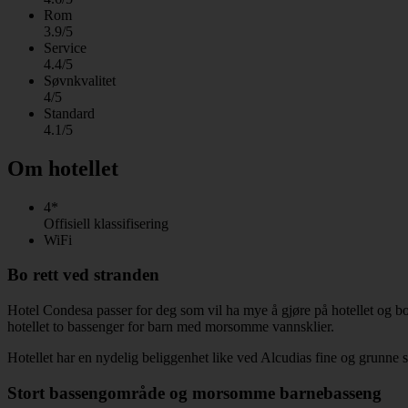
Rom
3.9/5
Service
4.4/5
Søvnkvalitet
4/5
Standard
4.1/5
Om hotellet
4*
Offisiell klassifisering
WiFi
Bo rett ved stranden
Hotel Condesa passer for deg som vil ha mye å gjøre på hotellet og bo 
hotellet to bassenger for barn med morsomme vannsklier.
Hotellet har en nydelig beliggenhet like ved Alcudias fine og grunne 
Stort bassengområde og morsomme barnebasseng