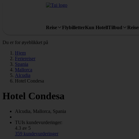
Reise
Flybilletter
Kun Hotell
Tilbud
Reis
Du er for øyeblikket på
Hjem
Feriereiser
Spania
Mallorca
Alcudia
Hotel Condesa
Hotel Condesa
Alcudia, Mallorca, Spania
TUIs kundevurderinger:
4.3 av 5
359 kundevurderinger