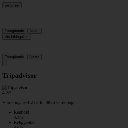
Se priser
Foregående
Neste
Vis bildegalleri
Foregående
Neste
Tripadvisor
4.2/5
Vurdering av
4.2 / 5
fra
3826 vurderinger
Renhold
4.4/5
Beliggenhet
4.6/5