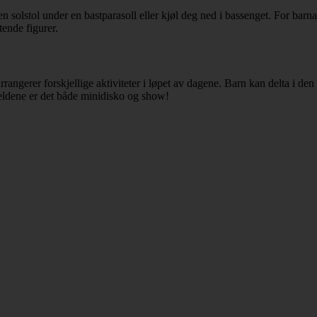
en solstol under en bastparasoll eller kjøl deg ned i bassenget. For barna
tende figurer.
rangerer forskjellige aktiviteter i løpet av dagene. Barn kan delta i den
eldene er det både minidisko og show!