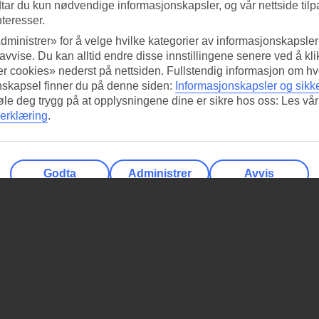
tar du kun nødvendige informasjonskapsler, og vår nettside tilp
nteresser.
dministrer» for å velge hvilke kategorier av informasjonskapsler 
 avvise. Du kan alltid endre disse innstillingene senere ved å kl
r cookies» nederst på nettsiden. Fullstendig informasjon om hv
nskapsel finner du på denne siden:
Informasjonskapsler og sikk
føle deg trygg på at opplysningene dine er sikre hos oss: Les vår
erklæring
.
Godta
Administrer
Avvis