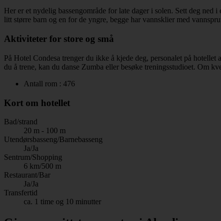
Her er et nydelig bassengområde for late dager i solen. Sett deg ned i 
litt større barn og en for de yngre, begge har vannsklier med vannspru
Aktiviteter for store og små
På Hotel Condesa trenger du ikke å kjede deg, personalet på hotellet ar
du å trene, kan du danse Zumba eller besøke treningsstudioet. Om kv
Antall rom : 476
Kort om hotellet
Bad/strand
20 m - 100 m
Utendørsbasseng/Barnebasseng
Ja/Ja
Sentrum/Shopping
6 km/500 m
Restaurant/Bar
Ja/Ja
Transfertid
ca. 1 time og 10 minutter