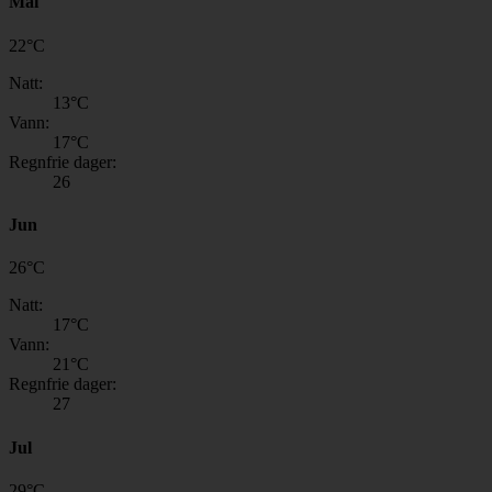
Mai
22
°
C
Natt:
13
°C
Vann:
17
°C
Regnfrie dager:
26
Jun
26
°
C
Natt:
17
°C
Vann:
21
°C
Regnfrie dager:
27
Jul
29
°
C