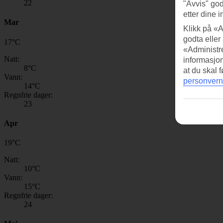
22
"Avvis" god
etter dine i
Mar
Klikk på «A
godta eller
17
°
C
«Administre
Natt:
informasjo
8
°C
at du skal 
Vann:
personvern
14
°C
Regnfrie dager:
23
Apr
19
°
C
Natt:
10
°C
Vann:
15
°C
Regnfrie dager:
24