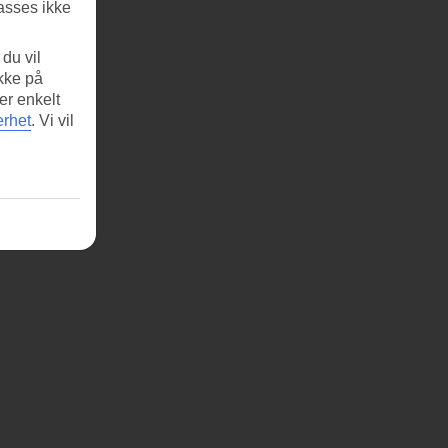
asses ikke
du vil
ikke på
er enkelt
erhet
.
Vi vil