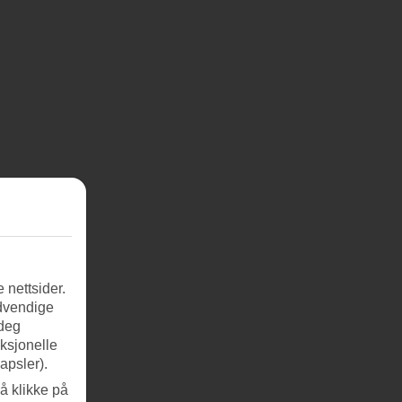
 nettsider.
ødvendige
 deg
nksjonelle
apsler).
å klikke på