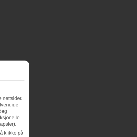
 nettsider.
ødvendige
 deg
nksjonelle
apsler).
å klikke på