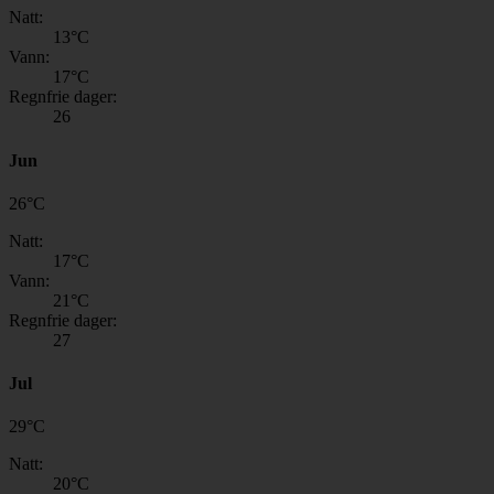
Natt:
13
°C
Vann:
17
°C
Regnfrie dager:
26
Jun
26
°
C
Natt:
17
°C
Vann:
21
°C
Regnfrie dager:
27
Jul
29
°
C
Natt:
20
°C