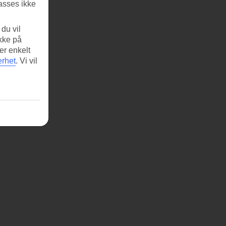
asses ikke
du vil
ikke på
er enkelt
erhet
.
Vi vil