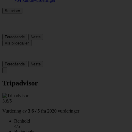
764 kundevurderinger
Se priser
Foregående
Neste
Vis bildegalleri
Foregående
Neste
Tripadvisor
3.6/5
Vurdering av
3.6 / 5
fra
2020 vurderinger
Renhold
4/5
Beliggenhet