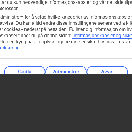
tar du kun nødvendige informasjonskapsler, og vår nettside tilp
nteresser.
dministrer» for å velge hvilke kategorier av informasjonskapsler 
 avvise. Du kan alltid endre disse innstillingene senere ved å kl
r cookies» nederst på nettsiden. Fullstendig informasjon om hv
nskapsel finner du på denne siden:
Informasjonskapsler og sikk
føle deg trygg på at opplysningene dine er sikre hos oss: Les vår
erklæring
.
Godta
Administrer
Avvis