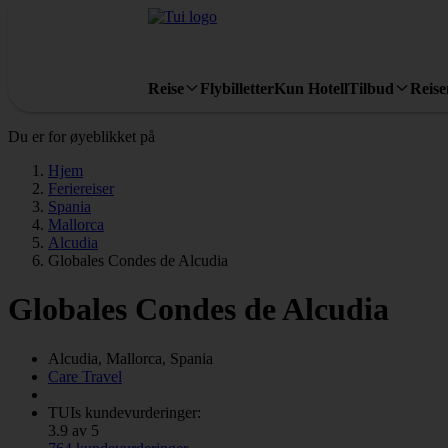
Reise
Flybilletter
Kun Hotell
Tilbud
Reis
Du er for øyeblikket på
Hjem
Feriereiser
Spania
Mallorca
Alcudia
Globales Condes de Alcudia
Globales Condes de Alcudia
Alcudia, Mallorca, Spania
Care Travel
TUIs kundevurderinger:
3.9 av 5