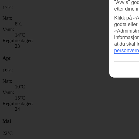
"Avvis" god
17
°
C
etter dine i
Klikk på «A
Natt:
8
°C
godta eller
Vann:
«Administre
14
°C
informasjo
Regnfrie dager:
at du skal 
23
personvern
Apr
19
°
C
Natt:
10
°C
Vann:
15
°C
Regnfrie dager:
24
Mai
22
°
C