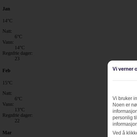
Jan
14
°
C
Natt:
6
°C
Vann:
14
°C
Regnfrie dager:
23
Vi verner o
Feb
15
°
C
Natt:
Vi bruker i
6
°C
Vann:
Noen er nød
13
°C
informasjon
Regnfrie dager:
personlig t
22
informasjon
Mar
Ved å klikk