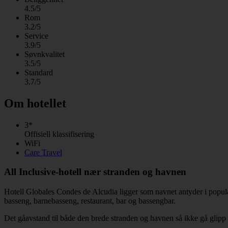
4.5/5
Rom
3.2/5
Service
3.9/5
Søvnkvalitet
3.5/5
Standard
3.7/5
Om hotellet
3*
Offisiell klassifisering
WiFi
Care Travel
All Inclusive-hotell nær stranden og havnen
Hotell Globales Condes de Alcudia ligger som navnet antyder i populær
basseng, barnebasseng, restaurant, bar og bassengbar.
Det gåavstand til både den brede stranden og havnen så ikke gå glipp 