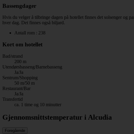
Bassengdager
Hvis du velger å tilbringe dagen på hotellet finnes det solsenger og p
hver dag. Det finnes også biljard.
Antall rom : 238
Kort om hotellet
Bad/strand
200 m
Utendørsbasseng/Barnebasseng
Ja/Ja
Sentrum/Shopping
50 m/50 m
Restaurant/Bar
Ja/Ja
Transfertid
ca. 1 time og 10 minutter
Gjennomsnittstemperatur i Alcudia
Foregående