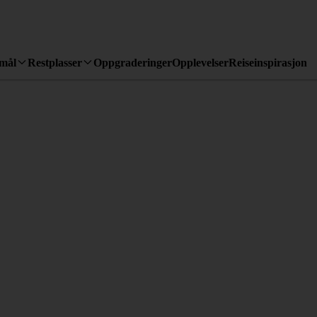
emål
Restplasser
Oppgraderinger
Opplevelser
Reiseinspirasjon