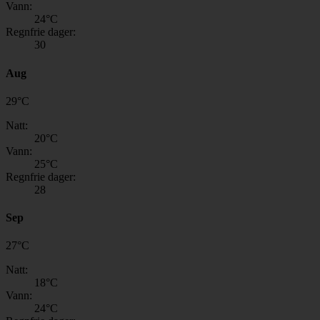
Vann:
24
°C
Regnfrie dager:
30
Aug
29
°
C
Natt:
20
°C
Vann:
25
°C
Regnfrie dager:
28
Sep
27
°
C
Natt:
18
°C
Vann:
24
°C