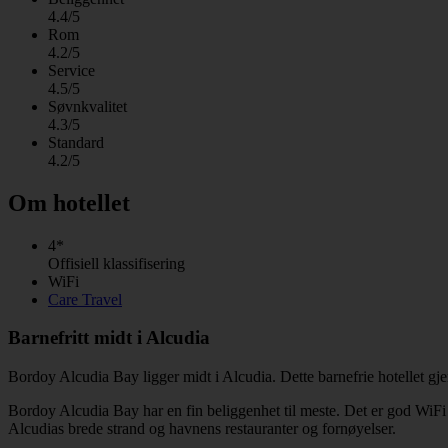
4.4/5
Rom
4.2/5
Service
4.5/5
Søvnkvalitet
4.3/5
Standard
4.2/5
Om hotellet
4*
Offisiell klassifisering
WiFi
Care Travel
Barnefritt midt i Alcudia
Bordoy Alcudia Bay ligger midt i Alcudia. Dette barnefrie hotellet g
Bordoy Alcudia Bay har en fin beliggenhet til meste. Det er god WiFi 
Alcudias brede strand og havnens restauranter og fornøyelser.