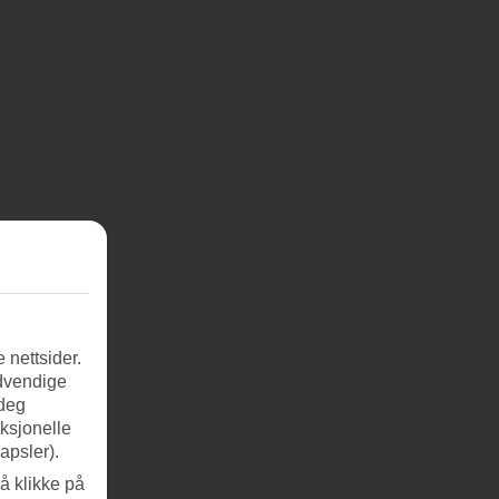
 nettsider.
ødvendige
 deg
nksjonelle
apsler).
å klikke på