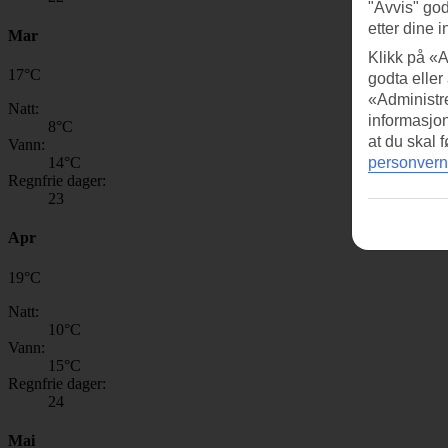
"Avvis" god
etter dine i
Mar
Klikk på «A
17
°
C
godta eller
«Administre
Natt:
informasjo
8
°C
at du skal 
Vann:
14
°C
personvern
Regnfrie dager:
23
Apr
19
°
C
Natt:
10
°C
Vann:
15
°C
Regnfrie dager:
24
Mai