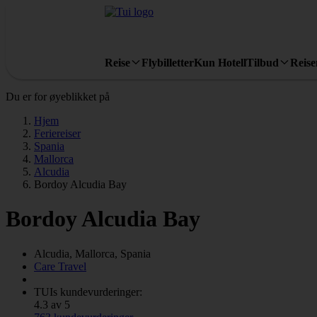
Reise
Flybilletter
Kun Hotell
Tilbud
Reis
Du er for øyeblikket på
Hjem
Feriereiser
Spania
Mallorca
Alcudia
Bordoy Alcudia Bay
Bordoy Alcudia Bay
Alcudia, Mallorca, Spania
Care Travel
TUIs kundevurderinger:
4.3 av 5