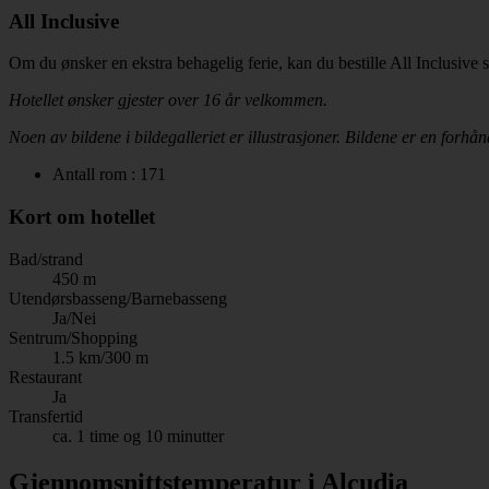
All Inclusive
Om du ønsker en ekstra behagelig ferie, kan du bestille All Inclusive 
Hotellet ønsker gjester over 16 år velkommen.
Noen av bildene i bildegalleriet er illustrasjoner. Bildene er en forhån
Antall rom : 171
Kort om hotellet
Bad/strand
450 m
Utendørsbasseng/Barnebasseng
Ja/Nei
Sentrum/Shopping
1.5 km/300 m
Restaurant
Ja
Transfertid
ca. 1 time og 10 minutter
Gjennomsnittstemperatur i Alcudia