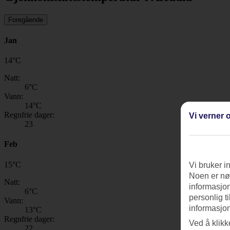
Foregående
Jan
14
°
C
Natt:
6
°C
Vann:
14
°C
Regnfrie dager:
Vi verner o
23
Feb
15
°
C
Vi bruker i
Noen er nød
Natt:
informasjon
6
°C
personlig t
Vann:
informasjon
13
°C
Regnfrie dager:
Ved å klikk
22