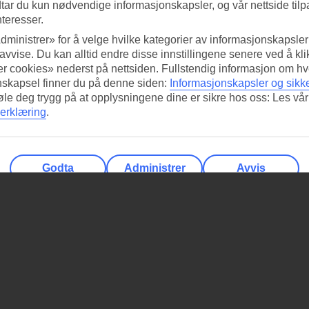
tar du kun nødvendige informasjonskapsler, og vår nettside tilp
nteresser.
dministrer» for å velge hvilke kategorier av informasjonskapsler 
 avvise. Du kan alltid endre disse innstillingene senere ved å kl
r cookies» nederst på nettsiden. Fullstendig informasjon om hv
nskapsel finner du på denne siden:
Informasjonskapsler og sikk
føle deg trygg på at opplysningene dine er sikre hos oss: Les vår
erklæring
.
Godta
Administrer
Avvis