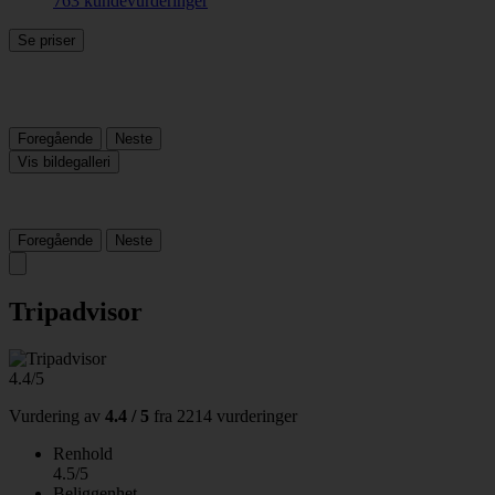
763 kundevurderinger
Se priser
Foregående
Neste
Vis bildegalleri
Foregående
Neste
Tripadvisor
4.4/5
Vurdering av
4.4 / 5
fra
2214 vurderinger
Renhold
4.5/5
Beliggenhet