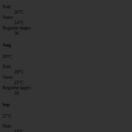
Natt:
20
°C
Vann:
24
°C
Regnfrie dager:
30
Aug
29
°
C
Natt:
20
°C
Vann:
25
°C
Regnfrie dager:
28
Sep
27
°
C
Natt:
18
°C