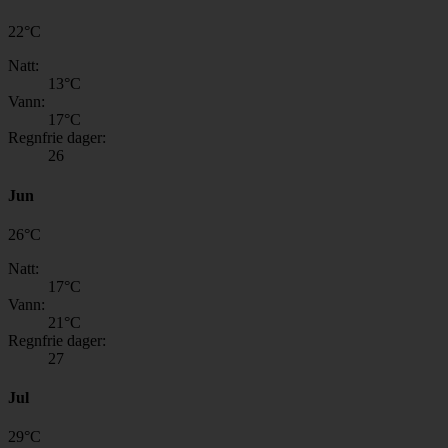
22
°
C
Natt:
13
°C
Vann:
17
°C
Regnfrie dager:
26
Jun
26
°
C
Natt:
17
°C
Vann:
21
°C
Regnfrie dager:
27
Jul
29
°
C