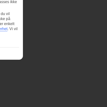
asses ikke
du vil
ikke på
er enkelt
erhet
.
Vi vil