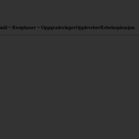
emål
Restplasser
Oppgraderinger
Opplevelser
Reiseinspirasjon