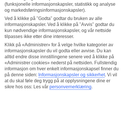
ønsker du å vite hvor varme kveldene er slik at du kan pakke riktig?
(funksjonelle informasjonskapsler, statistikk og analyse
Her har vi samlet informasjon om været for Puerto del Carmen,
og markedsføringsinformasjonskapsler).
måned for måned.
Ved å klikke på "Godta" godtar du bruken av alle
Gjennomsnittstemperaturene nedenfor viser deg hva du kan se frem
informasjonskapsler. Ved å klikke på "Avvis" godtar du
til.
kun nødvendige informasjonskapsler, og vår nettside
tilpasses ikke etter dine interesser.
Gjennomsnittstemperatur: Puerto del
Klikk på «Administrer» for å velge hvilke kategorier av
Carmen
informasjonskapsler du vil godta eller avvise. Du kan
alltid endre disse innstillingene senere ved å klikke på
Populære hotell – Puerto del Carmen
«Administrer cookies» nederst på nettsiden. Fullstendig
informasjon om hver enkelt informasjonskapsel finner du
Mer i samme kategori
på denne siden:
Informasjonskapsler og sikkerhet
.
Vi vil
at du skal føle deg trygg på at opplysningene dine er
Puerto Rico - Vær og temperatur
sikre hos oss: Les vår
personvernerklæring
.
Playa del Ingles - Vær og temperatur
Playa Blanca - Vær og temperatur
La Concha - Vær og temperatur
Corralejo - Vær og temperatur
Mer i samme område
Langtidsferie Spania