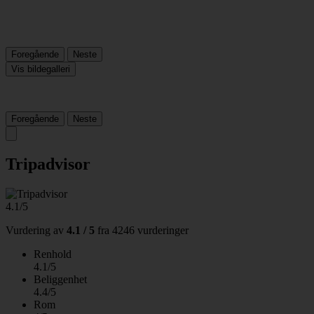
Foregående
Neste
Vis bildegalleri
Foregående
Neste
Tripadvisor
4.1/5
Vurdering av
4.1 / 5
fra
4246 vurderinger
Renhold
4.1/5
Beliggenhet
4.4/5
Rom