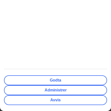
Restplasser Gran Canaria
Ferie til Albania
Restplasser All Inclusive
Padeltennis
Alle restplasser Syden
Reise alene - hotellrom
Restplasser Hellas
Reise til Island
Billige flybilletter
Workation
Langtidsferie
Mest Søkt
Populært
Quiz: Hvor skal du reise?
Chartertur
Swim out-hotell
Sydentur
Storbyferie
All inclusive
Godta
Weekendtur
Reise Gran Canaria
Administrer
Pakkereiser
Røde dager 2026
Avvis
Sommerferie 2026
Høstferie 2026
Cinque Terre reisetips