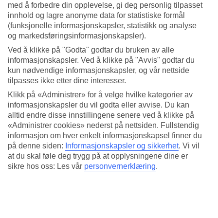
med å forbedre din opplevelse, gi deg personlig tilpasset
Moro for alle aldre i badelandet
innhold og lagre anonyme data for statistiske formål
(funksjonelle informasjonskapsler, statistikk og analyse
Du som elsker å leke i vannet har kommet til rett sted! I det store
og markedsføringsinformasjonskapsler).
badelandet, som ligger i tilknytning til hotellet, kan du gli rundt i en
lazy river eller bade i bølgebassenget. De aller modigste kan kaste
Ved å klikke på "Godta" godtar du bruken av alle
seg utfor en tunnelsklie og for de minste barna er det et
informasjonskapsler. Ved å klikke på "Avvis" godtar du
minibadeland med fantasifulle vannsprutende figurer og små sklier.
kun nødvendige informasjonskapsler, og vår nettside
tilpasses ikke etter dine interesser.
Flere basseng på hotellområdet
Klikk på «Administrer» for å velge hvilke kategorier av
Tilbringer du dagen på hotellet finnes det et stort bassengområde der
informasjonskapsler du vil godta eller avvise. Du kan
både voksen- og barnebassenget er oppvarmet om vinteren. For
alltid endre disse innstillingene senere ved å klikke på
barna er det en internasjonal barneklubb og ønsker du dra på
«Administrer cookies» nederst på nettsiden. Fullstendig
sykkeltur, kan du benytte anledningen til å leie sykkel på hotellet.
informasjon om hver enkelt informasjonskapsel finner du
på denne siden:
Informasjonskapsler og sikkerhet
.
Vi vil
Mat og drikke
at du skal føle deg trygg på at opplysningene dine er
sikre hos oss: Les vår
personvernerklæring
.
Med All Inclusive, som er inkludert i reisens pris, blir ferien ekstra
behagelig. Alle kan velge sine favoritter fra bufféen som serveres i
restauranten. Det finnes også en restaurant i badelandet som
naturligvis inngår i All Inclusive.
Antall leiligheter : 228