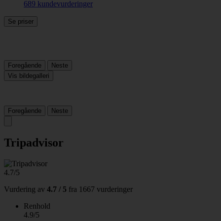
689 kundevurderinger
Se priser
Foregående
Neste
Vis bildegalleri
Foregående
Neste
Tripadvisor
4.7/5
Vurdering av
4.7 / 5
fra
1667 vurderinger
Renhold
4.9/5