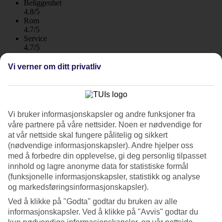
Beliggenhet
4.8/5
Rom
4.7/5
Service
4.7/5
Søvnkvalitet
4.8/5
Vi verner om ditt privatliv
Standard
4.4/5
Om hotellet
Vi bruker informasjonskapsler og andre funksjoner fra
våre partnere på våre nettsider. Noen er nødvendige for
5*
Offisiell klassifisering
at vår nettside skal fungere pålitelig og sikkert
WiFi
(nødvendige informasjonskapsler). Andre hjelper oss
med å forbedre din opplevelse, gi deg personlig tilpasset
Strandhotell med voksen atmosfære og All Inclusive
innhold og lagre anonyme data for statistiske formål
(funksjonelle informasjonskapsler, statistikk og analyse
Paradisus by Meliá Salinas Lanzarote i Costa Teguise, på
og markedsføringsinformasjonskapsler).
Lanzarotes østkyst, er tegnet av arkitektene Fernando Higueras og
Cesar Manrique. Det klassiske hotellet har en voksen og avkoblende
Ved å klikke på "Godta" godtar du bruken av alle
atmosfære og ligger rett ved den lyse Cucharas-stranden. All
informasjonskapsler. Ved å klikke på "Avvis" godtar du
Inklusiv er inkludert!