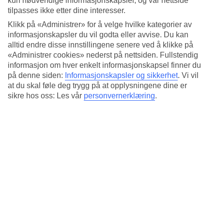
kun nødvendige informasjonskapsler, og vår nettside
tilpasses ikke etter dine interesser.
Du bor nær stedets to strender med et stort tilbud av vannaktiviteter,
og i gåavstand til Costa Teguises hovedgate med shopping og
Klikk på «Administrer» for å velge hvilke kategorier av
restauranter.
informasjonskapsler du vil godta eller avvise. Du kan
alltid endre disse innstillingene senere ved å klikke på
Treningsrom og tre tennisbaner
«Administrer cookies» nederst på nettsiden. Fullstendig
informasjon om hver enkelt informasjonskapsel finner du
Hotellet har treningsrom og tre tennisbaner. Foretrekker du å slappe
av kan du besøke hotellets velværesenter med
på denne siden:
Informasjonskapsler og sikkerhet
.
Vi vil
skjønnhetsbehandlinger, badstue og boblebad.
at du skal føle deg trygg på at opplysningene dine er
sikre hos oss: Les vår
personvernerklæring
.
Hotellet ønsker gjester fra 16 år velkommen.
Antall rom : 282
Kort om hotellet
Bad/strand
50 m - 100 m
Utendørsbasseng
Ja
Sentrum/Shopping
1 km/300 m
Restaurant/Bar
Ja/Ja