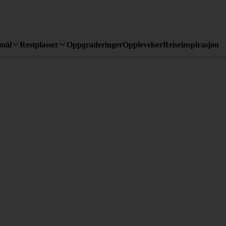
emål
Restplasser
Oppgraderinger
Opplevelser
Reiseinspirasjon