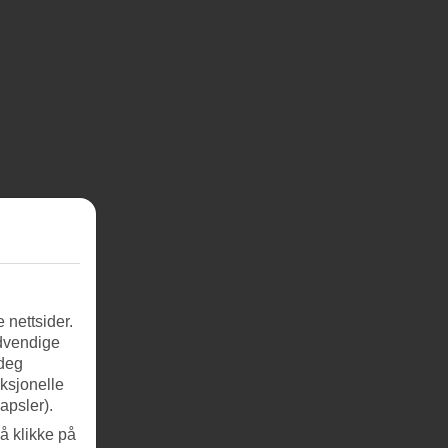
 nettsider.
ødvendige
 deg
nksjonelle
apsler).
å klikke på