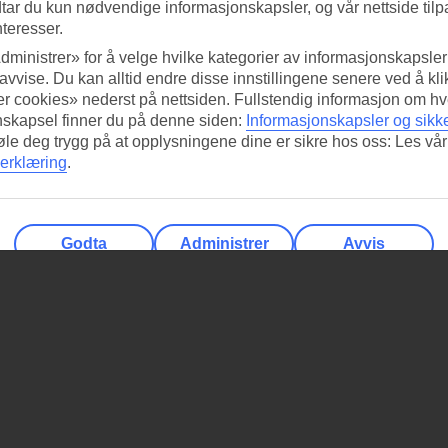
tar du kun nødvendige informasjonskapsler, og vår nettside tilp
nteresser.
dministrer» for å velge hvilke kategorier av informasjonskapsler 
 avvise. Du kan alltid endre disse innstillingene senere ved å kl
r cookies» nederst på nettsiden. Fullstendig informasjon om hv
nskapsel finner du på denne siden:
Informasjonskapsler og sikk
føle deg trygg på at opplysningene dine er sikre hos oss: Les vår
erklæring
.
Godta
Administrer
Avvis