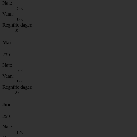
Natt:
15
°C
Vann:
19
°C
Regnfrie dager:
25
Mai
23
°
C
Natt:
17
°C
Vann:
19
°C
Regnfrie dager:
27
Jun
25
°
C
Natt:
18
°C