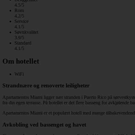
4.5/5
Rom
4.2/5
Service
4.1/5
Søvnkvalitet
3.9/5
Standard
4.1/5
Om hotellet
WiFi
Strandnære og renoverte leiligheter
Apartamentos Miami ligger nær stranden i Puerto Rico på sørvestkysten 
fra din egen terrasse. På hotellet er det flere basseng for avkjølende b
Apartamentos Miami er et populært hotell med mange tilbakevendend
Avkobling ved bassenget og havet