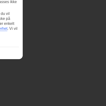
asses ikke
du vil
ikke på
er enkelt
erhet
.
Vi vil