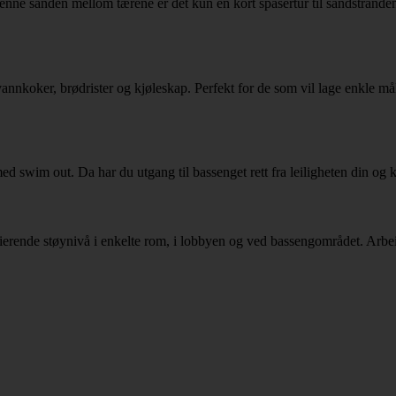
jenne sanden mellom tærene er det kun en kort spasertur til sandstrand
annkoker, brødrister og kjøleskap. Perfekt for de som vil lage enkle målt
 med swim out. Da har du utgang til bassenget rett fra leiligheten din og 
rierende støynivå i enkelte rom, i lobbyen og ved bassengområdet. Arbeid