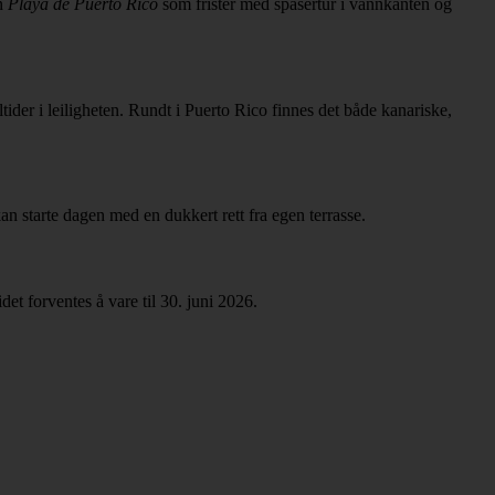
en
Playa de Puerto Rico
som frister med spasertur i vannkanten og
ider i leiligheten. Rundt i Puerto Rico finnes det både kanariske,
kan starte dagen med en dukkert rett fra egen terrasse.
et forventes å vare til 30. juni 2026.