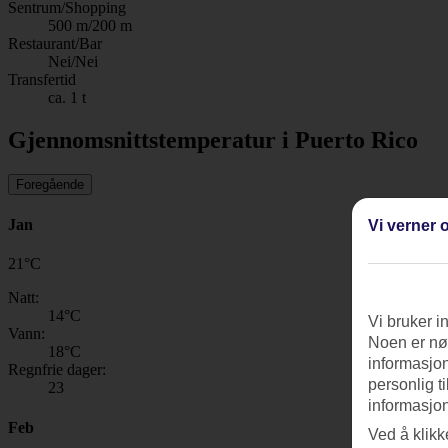
Sentrum/Shopping
500 m/200 m
Restaurant/Bar
Nei/Nei
Transfertid
ca. 1 t
Gjennomsnittstemperatur i Puerto Rico
Foregående
Jan
Vi verner o
21
°
C
Natt:
14
°C
Vi bruker i
Vann:
Noen er nød
18
°C
informasjon
Regnfrie dager:
personlig t
23
informasjon
Feb
Ved å klikk