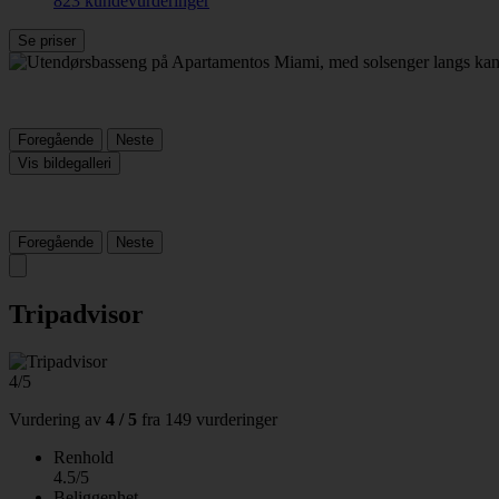
823 kundevurderinger
Se priser
Foregående
Neste
Vis bildegalleri
Foregående
Neste
Tripadvisor
4/5
Vurdering av
4 / 5
fra
149 vurderinger
Renhold
4.5/5
Beliggenhet