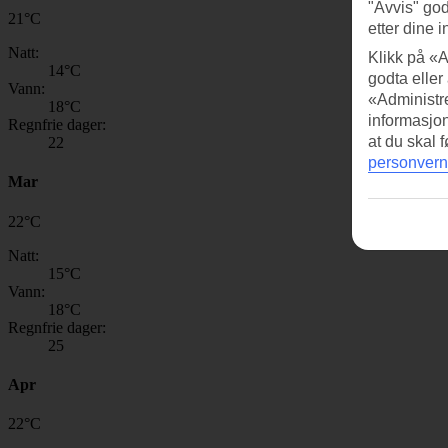
"Avvis" god
21
°
C
etter dine i
Natt:
Klikk på «A
14
°C
godta eller
Vann:
«Administre
18
°C
informasjo
Regnfrie dager:
at du skal 
22
personvern
Mar
22
°
C
Natt:
15
°C
Vann:
18
°C
Regnfrie dager:
25
Apr
22
°
C