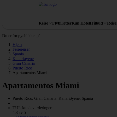
Reise
Flybilletter
Kun Hotell
Tilbud
Reis
Du er for øyeblikket på
Hjem
Feriereiser
Spania
Kanariøyene
Gran Canaria
Puerto Rico
Apartamentos Miami
Apartamentos Miami
Puerto Rico, Gran Canaria, Kanariøyene, Spania
TUIs kundevurderinger:
4.3 av 5