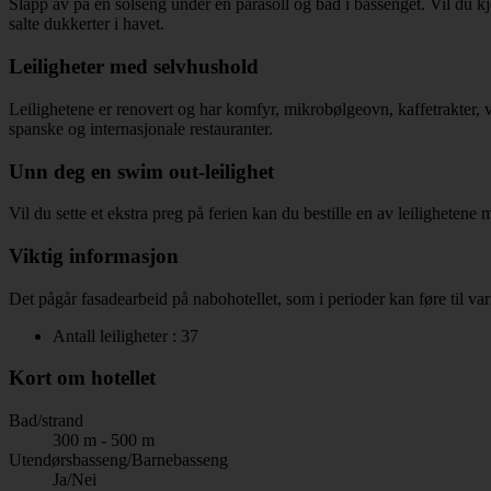
Slapp av på en solseng under en parasoll og bad i bassenget. Vil du k
salte dukkerter i havet.
Leiligheter med selvhushold
Leilighetene er renovert og har komfyr, mikrobølgeovn, kaffetrakter, v
spanske og internasjonale restauranter.
Unn deg en swim out-leilighet
Vil du sette et ekstra preg på ferien kan du bestille en av leilighetene
Viktig informasjon
Det pågår fasadearbeid på nabohotellet, som i perioder kan føre til va
Antall leiligheter : 37
Kort om hotellet
Bad/strand
300 m - 500 m
Utendørsbasseng/Barnebasseng
Ja/Nei