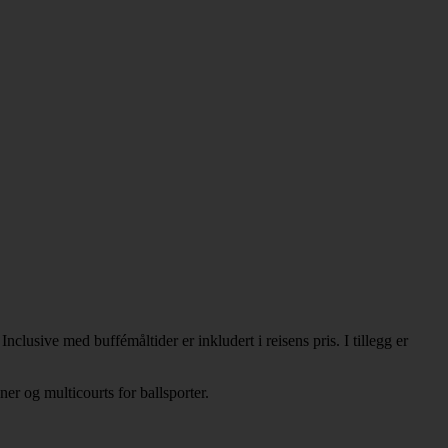
lusive med buffémåltider er inkludert i reisens pris. I tillegg er
r og multicourts for ballsporter.