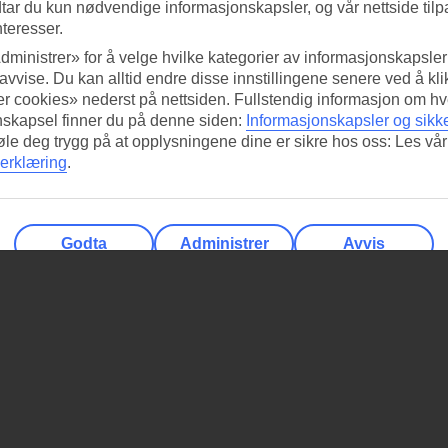
tar du kun nødvendige informasjonskapsler, og vår nettside tilp
nteresser.
dministrer» for å velge hvilke kategorier av informasjonskapsler 
 avvise. Du kan alltid endre disse innstillingene senere ved å kl
r cookies» nederst på nettsiden. Fullstendig informasjon om hv
nskapsel finner du på denne siden:
Informasjonskapsler og sikk
føle deg trygg på at opplysningene dine er sikre hos oss: Les vår
erklæring
.
Godta
Administrer
Avvis