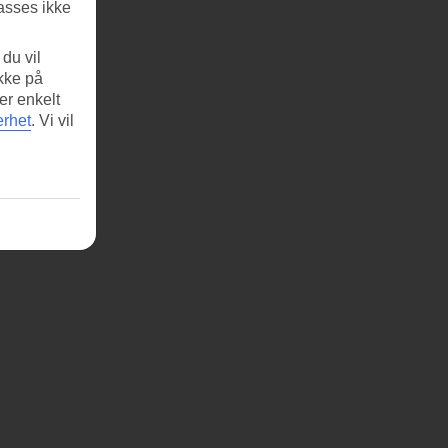
asses ikke
du vil
ikke på
er enkelt
erhet
.
Vi vil