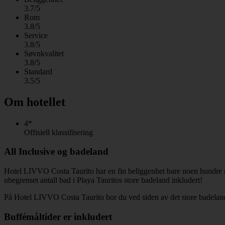
3.7/5
Rom
3.8/5
Service
3.8/5
Søvnkvalitet
3.8/5
Standard
3.5/5
Om hotellet
4*
Offisiell klassifisering
All Inclusive og badeland
Hotel LIVVO Costa Taurito har en fin beliggenhet bare noen hundre mete
ubegrenset antall bad i Playa Tauritos store badeland inkludert!
På Hotel LIVVO Costa Taurito bor du ved siden av det store badelande
Buffémåltider er inkludert