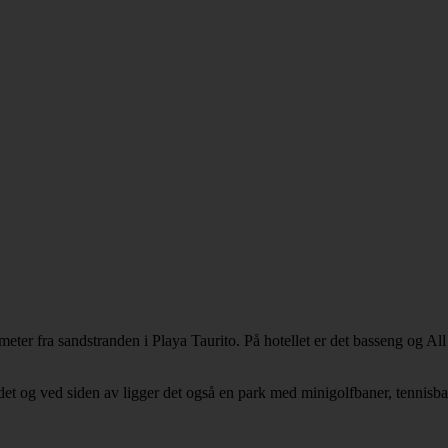
r fra sandstranden i Playa Taurito. På hotellet er det basseng og All Inc
t og ved siden av ligger det også en park med minigolfbaner, tennisbane