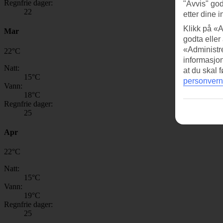
Regnfrie dager:
"Avvis" god
22
etter dine i
Klikk på «A
Mar
godta eller
«Administre
22
°
C
informasjo
Natt:
at du skal 
15
°C
personvern
Vann:
18
°C
Regnfrie dager:
25
Apr
22
°
C
Natt:
15
°C
Vann:
19
°C
Regnfrie dager:
25