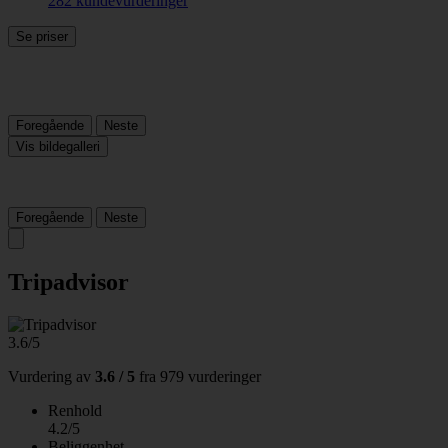
282 kundevurderinger
Se priser
Foregående
Neste
Vis bildegalleri
Foregående
Neste
Tripadvisor
3.6/5
Vurdering av
3.6 / 5
fra
979 vurderinger
Renhold
4.2/5
Beliggenhet