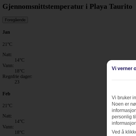
Gjennomsnittstemperatur i Playa Taurito
Foregående
Jan
21
°
C
Natt:
14
°C
Vann:
Vi verner o
18
°C
Regnfrie dager:
23
Feb
Vi bruker i
Noen er nød
21
°
C
informasjon
Natt:
personlig t
14
°C
informasjon
Vann:
Ved å klikk
18
°C