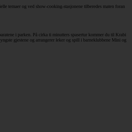
esielle temaer og ved show-cooking-stasjonene tilberedes maten foran
aratene i parken. På cirka ti minutters spasertur kommer du til Krabi
 yngste gjestene og arrangerer leker og spill i barneklubbene Mini og