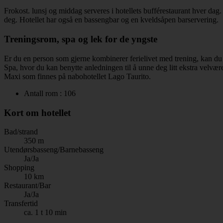
Frokost. lunsj og middag serveres i hotellets bufférestaurant hver dag
deg. Hotellet har også en bassengbar og en kveldsåpen barservering.
Treningsrom, spa og lek for de yngste
Er du en person som gjerne kombinerer ferielivet med trening, kan du t
Spa, hvor du kan benytte anledningen til å unne deg litt ekstra velvær
Maxi som finnes på nabohotellet Lago Taurito.
Antall rom : 106
Kort om hotellet
Bad/strand
350 m
Utendørsbasseng/Barnebasseng
Ja/Ja
Shopping
10 km
Restaurant/Bar
Ja/Ja
Transfertid
ca. 1 t 10 min