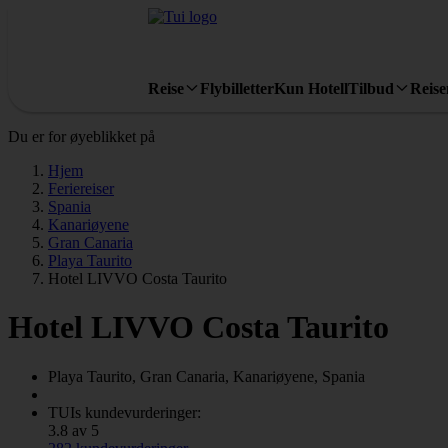
Reise
Flybilletter
Kun Hotell
Tilbud
Reis
Du er for øyeblikket på
Hjem
Feriereiser
Spania
Kanariøyene
Gran Canaria
Playa Taurito
Hotel LIVVO Costa Taurito
Hotel LIVVO Costa Taurito
Playa Taurito, Gran Canaria, Kanariøyene, Spania
TUIs kundevurderinger:
3.8 av 5