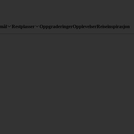
emål
Restplasser
Oppgraderinger
Opplevelser
Reiseinspirasjon