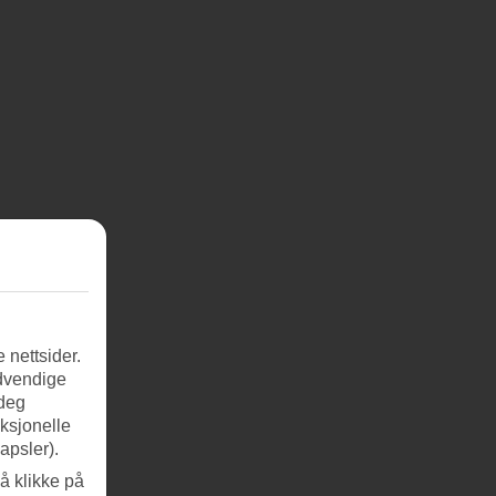
 nettsider.
ødvendige
 deg
nksjonelle
apsler).
å klikke på