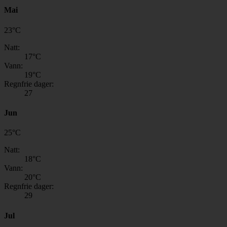
Mai
23
°
C
Natt:
17
°C
Vann:
19
°C
Regnfrie dager:
27
Jun
25
°
C
Natt:
18
°C
Vann:
20
°C
Regnfrie dager:
29
Jul