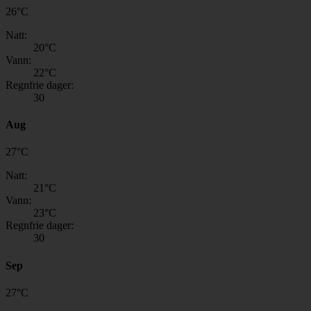
26
°
C
Natt:
20
°C
Vann:
22
°C
Regnfrie dager:
30
Aug
27
°
C
Natt:
21
°C
Vann:
23
°C
Regnfrie dager:
30
Sep
27
°
C