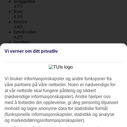
Beliggenhet
4.7/5
Rom
4.5/5
Service
4.4/5
Søvnkvalitet
4.2/5
Standard
4.4/5
Vi verner om ditt privatliv
Om hotellet
2*
Offisiell klassifisering
Vi bruker informasjonskapsler og andre funksjoner fra
WiFi
våre partnere på våre nettsider. Noen er nødvendige for
Care Travel
at vår nettside skal fungere pålitelig og sikkert
(nødvendige informasjonskapsler). Andre hjelper oss
Trivelig med fin beliggenhet
med å forbedre din opplevelse, gi deg personlig tilpasset
innhold og lagre anonyme data for statistiske formål
På Relaxia Los Girasoles bor du i trivelige enetasjes hus som ligger i
et grøntområde med palmekantede gangstier. Den sentrale
(funksjonelle informasjonskapsler, statistikk og analyse
beliggenheten i Playa del Inglés gjør at du bor nær det meste. Alle
og markedsføringsinformasjonskapsler).
leilighetene har en liten hage med gressplen og blomster.