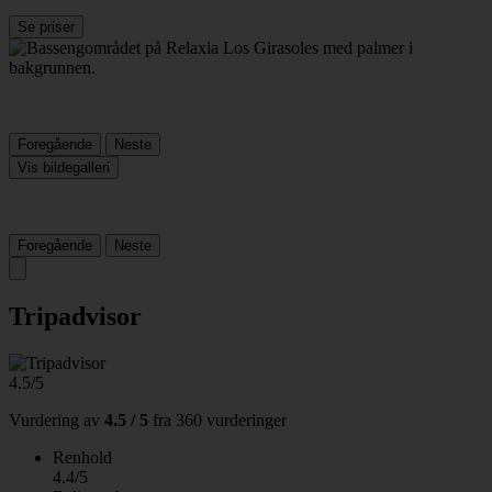
Se priser
Foregående
Neste
Vis bildegalleri
Foregående
Neste
Tripadvisor
4.5/5
Vurdering av
4.5 / 5
fra
360 vurderinger
Renhold
4.4/5