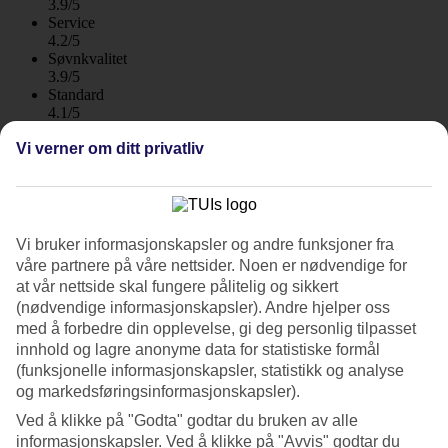
3.9/5
Service
4.2/5
Søvnkvalitet
3.9/5
Standard
4.1/5
Vi verner om ditt privatliv
Om hotellet
4*
Offisiell klassifisering
WiFi
Vi bruker informasjonskapsler og andre funksjoner fra
våre partnere på våre nettsider. Noen er nødvendige for
Sentralt og moderne i Playa del Ingles
at vår nettside skal fungere pålitelig og sikkert
(nødvendige informasjonskapsler). Andre hjelper oss
Hotel LIVVO Anamar Suites ligger sentralt i Playa del Ingles. Den
lange stranden og havet ligger en kort spasertur unna og du har også
med å forbedre din opplevelse, gi deg personlig tilpasset
shopping og fornøyelser innen gåavstand. Hotellet har basseng,
innhold og lagre anonyme data for statistiske formål
solterrasse og restaurant.
(funksjonelle informasjonskapsler, statistikk og analyse
og markedsføringsinformasjonskapsler).
Hotellet ligger nær det meste av det Playa del Ingles har å by på,
blant annet kjøpesenteret Yumbo og La Sandia som ligger innen
Ved å klikke på "Godta" godtar du bruken av alle
gåavstand.
informasjonskapsler. Ved å klikke på "Avvis" godtar du