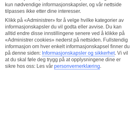
kun nødvendige informasjonskapsler, og vår nettside
Bo i leiligheter eller juniorsuiter
tilpasses ikke etter dine interesser.
På LIVVO Anamar kan du bestille 2-rom leilighet med balkong. I
Klikk på «Administrer» for å velge hvilke kategorier av
leilighetene er det en liten kjøkkenkrok og passer bra om du vil
informasjonskapsler du vil godta eller avvise. Du kan
tilberede egne måltider. Du kan også forhåndsbestille frokost eller
alltid endre disse innstillingene senere ved å klikke på
halvpensjon.
«Administrer cookies» nederst på nettsiden. Fullstendig
informasjon om hver enkelt informasjonskapsel finner du
Hage og oppvarmet basseng
på denne siden:
Informasjonskapsler og sikkerhet
.
Vi vil
at du skal føle deg trygg på at opplysningene dine er
I hagen på forsiden av hotellet, ligger det oppvarmede bassenget og
sikre hos oss: Les vår
personvernerklæring
.
to jacuzzier. Her kan du slappe av på en solseng eller en balinesisk
solseng. Hotellet har også en restaurant og bassengbar med en liten
uteservering.
Antall rom : 19
Kort om hotellet
Bad/strand
499 m - 660 m
Utendørsbasseng/Barnebasseng
Ja/Ja
Sentrum/Shopping