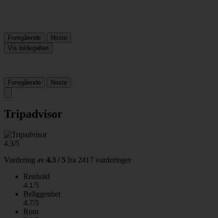
Foregående
Neste
Vis bildegalleri
Foregående
Neste
Tripadvisor
4.3/5
Vurdering av
4.3 / 5
fra
2417 vurderinger
Renhold
4.1/5
Beliggenhet
4.7/5
Rom