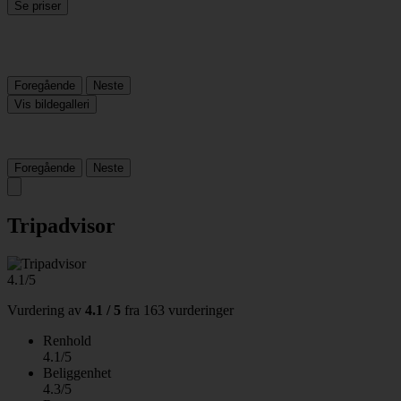
Se priser
Foregående
Neste
Vis bildegalleri
Foregående
Neste
Tripadvisor
4.1/5
Vurdering av
4.1 / 5
fra
163 vurderinger
Renhold
4.1/5
Beliggenhet
4.3/5