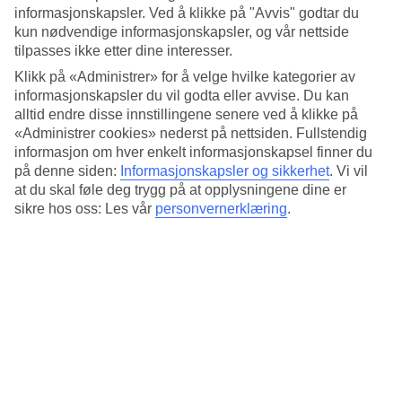
informasjonskapsler. Ved å klikke på "Avvis" godtar du
Ta det med ro
kun nødvendige informasjonskapsler, og vår nettside
tilpasses ikke etter dine interesser.
På Curasol er det lett å senke tempoet. Lån deg en bok fra hotellets
egen boksamling og legg deg på en solseng ved det oppvarmede
Klikk på «Administrer» for å velge hvilke kategorier av
bassenget. Vil du ta en pause fra solen kan det kanskje passe å sette
informasjonskapsler du vil godta eller avvise. Du kan
seg i skyggen ved bassengbaren med noe å drikke
alltid endre disse innstillingene senere ved å klikke på
«Administrer cookies» nederst på nettsiden. Fullstendig
Fornøyelser
informasjon om hver enkelt informasjonskapsel finner du
på denne siden:
Informasjonskapsler og sikkerhet
.
Vi vil
Ønsker du litt livligere atmosfære kan du ta en taxi eller lokalbuss til
at du skal føle deg trygg på at opplysningene dine er
Puerto Rico. Der finner du et større utvalg av restauranter, shopping
og uteliv.
sikre hos oss: Les vår
personvernerklæring
.
Antall leiligheter : 77
Kort om hotellet
Bad/strand
250 m
Utendørsbasseng/Barnebasseng
Ja/Nei
Sentrum/Shopping
150 m/150 m