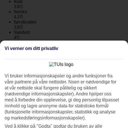
Rom
3.8/5
Service
4.2/5
Søvnkvalitet
3.9/5
Standard
4/5
Om hotellet
Vi verner om ditt privatliv
2*
Offisiell klassifisering
WiFi
Vi bruker informasjonskapsler og andre funksjoner fra
våre partnere på våre nettsider. Noen er nødvendige for
Høy beliggenhet med utsikt over Playa del Cura
at vår nettside skal fungere pålitelig og sikkert
Leilighetshotell Curasol ligger rolig og høyt på Gran Canarias
(nødvendige informasjonskapsler). Andre hjelper oss
sydvestkyst med utsikt over bukten i Playa del Cura.
med å forbedre din opplevelse, gi deg personlig tilpasset
Bassengområdet har oppvarmet basseng og et boblebad for voksne.
innhold og lagre anonyme data for statistiske formål
(funksjonelle informasjonskapsler, statistikk og analyse
Hotellet passer for deg som vil ta det med ro og slappe av i ferien.
og markedsføringsinformasjonskapsler).
Hotellets vegger er dekorert med små, vakre mosaikkmalerier og i
resepsjonen er det et eget lite galleri.
Ved å klikke på "Godta" godtar du bruken av alle