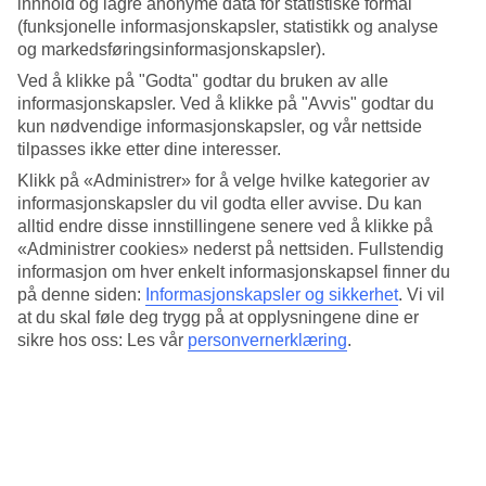
innhold og lagre anonyme data for statistiske formål
deg opplevelser du ikke glemmer. Midt på området står det lille
(funksjonelle informasjonskapsler, statistikk og analyse
baobabtreet som har gitt hotellet navn.
og markedsføringsinformasjonskapsler).
Stort utvalg av restauranter og barer
Ved å klikke på "Godta" godtar du bruken av alle
informasjonskapsler. Ved å klikke på "Avvis" godtar du
Lopesan Baobab Resort har et stort utvalg av både buffé- og à la
kun nødvendige informasjonskapsler, og vår nettside
carte-restauranter, fem barer og underholdning. Du kan nyte maten i
tilpasses ikke etter dine interesser.
en av de vakkert dekorerte bufférestaurantene eller utendørs på en
av terrassene langs en bekk.
Klikk på «Administrer» for å velge hvilke kategorier av
informasjonskapsler du vil godta eller avvise. Du kan
Velutstyrt treningsrom og flere bassenger
alltid endre disse innstillingene senere ved å klikke på
«Administrer cookies» nederst på nettsiden. Fullstendig
Hotellet har ikke mindre enn åtte oppvarmede basseng med ulike
informasjon om hver enkelt informasjonskapsel finner du
design og temperaturer. Det er anlagt kunstig strand ved to av
bassengene, og ved et annet basseng er det bygget en grotte. For
på denne siden:
Informasjonskapsler og sikkerhet
.
Vi vil
barna er det mange ulike aktiviteter og et barnebasseng med et lite
at du skal føle deg trygg på at opplysningene dine er
badeland. Lopesan Baobab har også et velutstyrt treningsrom med
sikre hos oss: Les vår
personvernerklæring
.
sjenerøse åpningstider.
Nær strand og shopping
Det er gåavstand til den lange og fine sandstranden og ørkenen
Maspalomas og Boulevard Faro med shopping og barer.