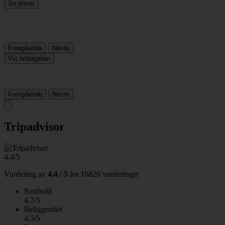
Se priser
Foregående
Neste
Vis bildegalleri
Foregående
Neste
Tripadvisor
4.4/5
Vurdering av
4.4 / 5
fra
10826 vurderinger
Renhold
4.7/5
Beliggenhet
4.5/5