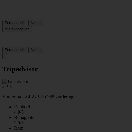
Foregående
Neste
Vis bildegalleri
Foregående
Neste
Tripadvisor
4.2/5
Vurdering av
4.2 / 5
fra
368 vurderinger
Renhold
4.8/5
Beliggenhet
3.9/5
Rom