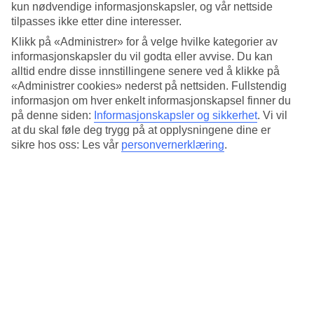
kun nødvendige informasjonskapsler, og vår nettside
Bassengliv for store og små
tilpasses ikke etter dine interesser.
Klikk på «Administrer» for å velge hvilke kategorier av
Lengst ned på hotellområdet ligger bassenget, omgitt av palmer og
informasjonskapsler du vil godta eller avvise. Du kan
solsenger. Her finnes det også et barnebasseng for de minste å
plaske i. Får du lyst på noe kalt å drikke, kan du bestille både drikke
alltid endre disse innstillingene senere ved å klikke på
og snacks i bassengbaren.
«Administrer cookies» nederst på nettsiden. Fullstendig
informasjon om hver enkelt informasjonskapsel finner du
Egne solsenger og leilighet for opptil 8 personer
på denne siden:
Informasjonskapsler og sikkerhet
.
Vi vil
at du skal føle deg trygg på at opplysningene dine er
Uansett hvilken leilighetstype du bestiller har du egne solsenger på
sikre hos oss: Les vår
personvernerklæring
.
balkongen eller terrassen. De største leilighetene har plass til 8
personer. Da får dere en stor terrasse med både sofa, spisebord og
solsenger. Det ligger et stort supermarked rett ved hotellet. Tenk deg
å lage spanske spesialiteter som du kan spise på din egen terrasse, en
perfekt måte å avslutte kvelden på sammen med dine kjære. Det
ligger et stort supermarked like ved hotellet.
Antall leiligheter : 263
Kort om hotellet
Bad/strand
450 m