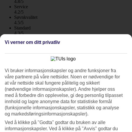
4.8/5
Service
4.2/5
Søvnkvalitet
4.5/5
Standard
4.3/5
Vi verner om ditt privatliv
Om hotellet
4*
Offisiell klassifisering
WiFi
Vi bruker informasjonskapsler og andre funksjoner fra
våre partnere på våre nettsider. Noen er nødvendige for
Moderne leiligheter i rolige omgivelser
at vår nettside skal fungere pålitelig og sikkert
(nødvendige informasjonskapsler). Andre hjelper oss
Leilighetshotellet Arguineguin Park by Servatur ligger i et rolig
med å forbedre din opplevelse, gi deg personlig tilpasset
boligområde i Arguineguin. Hotellet består av terrakottafargede
innhold og lagre anonyme data for statistiske formål
bygninger og et bassengområde med basseng, barnebasseng og en
bassengbar. Her bor du i moderne leiligheter med stilren design.
(funksjonelle informasjonskapsler, statistikk og analyse
og markedsføringsinformasjonskapsler).
Det tar bare 10 min å gå til strandpromenaden som går både til
Ved å klikke på "Godta" godtar du bruken av alle
Arguineguin sentrum og den fine Anfi-stranden med lys sand som er
importert fra Bahamas.
informasjonskapsler. Ved å klikke på "Avvis" godtar du