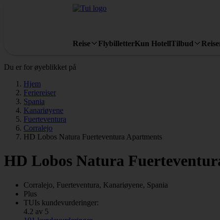
Reise
Flybilletter
Kun Hotell
Tilbud
Reis
Du er for øyeblikket på
Hjem
Feriereiser
Spania
Kanariøyene
Fuerteventura
Corralejo
HD Lobos Natura Fuerteventura Apartments
HD Lobos Natura Fuerteventur
Corralejo, Fuerteventura, Kanariøyene, Spania
Plus
TUIs kundevurderinger:
4.2 av 5