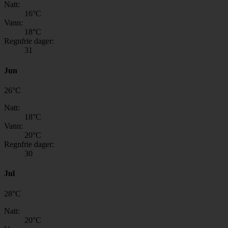
Natt:
16
°C
Vann:
18
°C
Regnfrie dager:
31
Jun
26
°
C
Natt:
18
°C
Vann:
20
°C
Regnfrie dager:
30
Jul
28
°
C
Natt:
20
°C