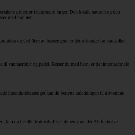
ler og interiør i naturnære farger. Den lokale naturen og den
iser med familien.
od plass og ved flere av bassengene er det solsenger og parasoller.
ga til vannaerobic og padel. Reiser du med barn, er det internasjonale
armede innendørsbassenget kan du benytte anledningen til å svømme
, kan du bestille frokostbuffé, halvpensjon eller All Inclusive