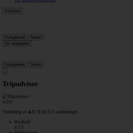
101 kundevurderinger
Se priser
Foregående
Neste
Vis bildegalleri
Foregående
Neste
Tripadvisor
4.5/5
Vurdering av
4.5 / 5
fra
515 vurderinger
Renhold
4.7/5
Beliggenhet