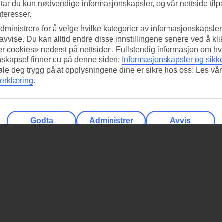
tar du kun nødvendige informasjonskapsler, og vår nettside tilp
nteresser.
dministrer» for å velge hvilke kategorier av informasjonskapsler 
 avvise. Du kan alltid endre disse innstillingene senere ved å kl
r cookies» nederst på nettsiden. Fullstendig informasjon om hv
nskapsel finner du på denne siden:
Informasjonskapsler og sikk
føle deg trygg på at opplysningene dine er sikre hos oss: Les vår
erklæring
.
Godta
Administrer
Avvis