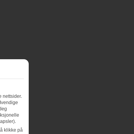
 nettsider.
ødvendige
 deg
nksjonelle
apsler).
å klikke på