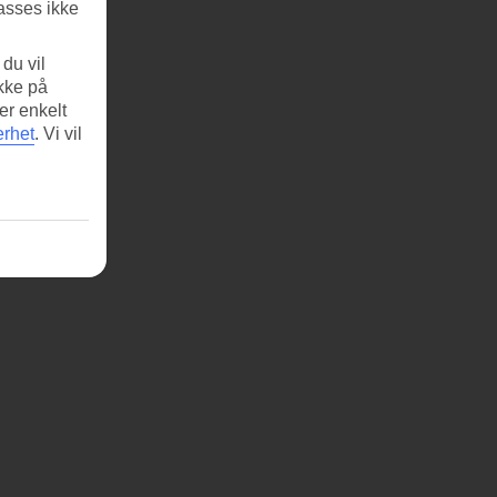
asses ikke
du vil
ikke på
er enkelt
erhet
.
Vi vil