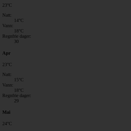
23
°
C
Natt:
14
°C
Vann:
18
°C
Regnfrie dager:
30
Apr
23
°
C
Natt:
15
°C
Vann:
18
°C
Regnfrie dager:
29
Mai
24
°
C