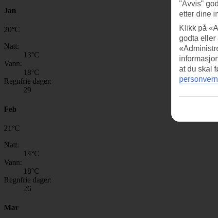
"Avvis" god
Jan
etter dine i
Klikk på «A
20
°
C
godta eller
Natt:
«Administre
13
°C
informasjo
Vann:
at du skal 
18
°C
personvern
Regnfrie dager:
29
Feb
21
°
C
Natt:
14
°C
Vann:
18
°C
Regnfrie dager:
26
Mar