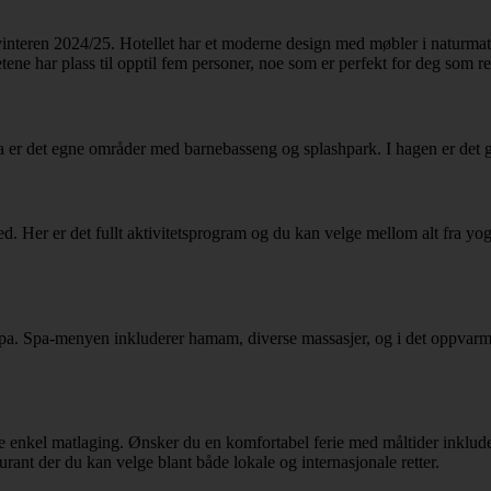
ren 2024/25. Hotellet har et moderne design med møbler i naturmateria
ne har plass til opptil fem personer, noe som er perfekt for deg som re
na er det egne områder med barnebasseng og splashpark. I hagen er det g
ted. Her er det fullt aktivitetsprogram og du kan velge mellom alt fra yo
lets spa. Spa-menyen inkluderer hamam, diverse massasjer, og i det oppv
e enkel matlaging. Ønsker du en komfortabel ferie med måltider inkludert
rant der du kan velge blant både lokale og internasjonale retter.