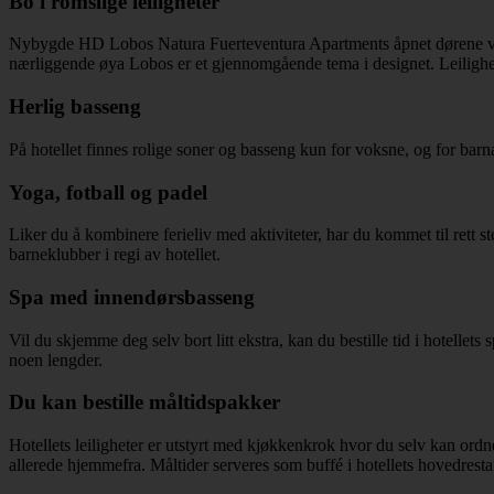
Bo i romslige leiligheter
Nybygde HD Lobos Natura Fuerteventura Apartments åpnet dørene vinte
nærliggende øya Lobos er et gjennomgående tema i designet. Leilighete
Herlig basseng
På hotellet finnes rolige soner og basseng kun for voksne, og for bar
Yoga, fotball og padel
Liker du å kombinere ferieliv med aktiviteter, har du kommet til rett s
barneklubber i regi av hotellet.
Spa med innendørsbasseng
Vil du skjemme deg selv bort litt ekstra, kan du bestille tid i hotel
noen lengder.
Du kan bestille måltidspakker
Hotellets leiligheter er utstyrt med kjøkkenkrok hvor du selv kan ordn
allerede hjemmefra. Måltider serveres som buffé i hotellets hovedrestau