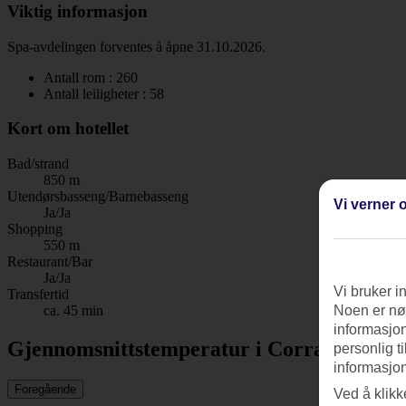
Viktig informasjon
Spa-avdelingen forventes å åpne 31.10.2026.
Antall rom : 260
Antall leiligheter : 58
Kort om hotellet
Bad/strand
850 m
Utendørsbasseng/Barnebasseng
Vi verner o
Ja/Ja
Shopping
550 m
Restaurant/Bar
Ja/Ja
Vi bruker i
Transfertid
ca. 45 min
Noen er nød
informasjon
Gjennomsnittstemperatur i Corralejo
personlig t
informasjon
Foregående
Ved å klikk