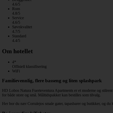
4.6/5
Rom
4.8/5
Service
4.6/5
Søvnkvalitet
4.7/5
Standard
4.4/5
Om hotellet
4*
Offisiell klassifisering
WiFi
Familievennlig, flere basseng og liten splashpark
HD Lobos Natura Fuerteventura Apartments er et moderne og stilrent hot
for både store og små. Måltidspakker kan bestilles som tilvalg.
Her bor du nær Corralejos smale gater, tapasbarer og butikker, og du k