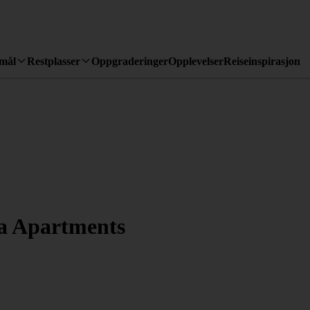
emål
Restplasser
Oppgraderinger
Opplevelser
Reiseinspirasjon
a Apartments