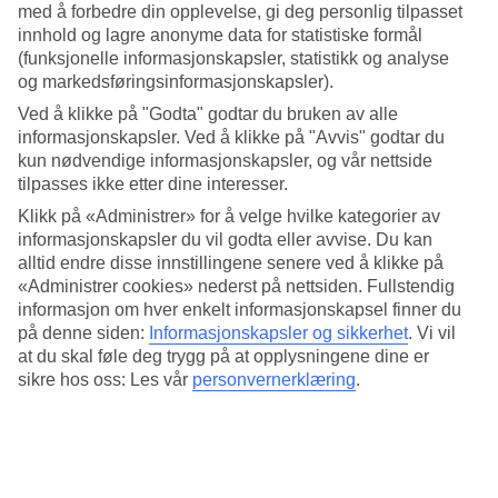
med å forbedre din opplevelse, gi deg personlig tilpasset
Basseng ute og inne
innhold og lagre anonyme data for statistiske formål
(funksjonelle informasjonskapsler, statistikk og analyse
Foretrekker du basseng kan du velge mellom flere på Riu Costa del
og markedsføringsinformasjonskapsler).
Sol. Her finner du:
Ved å klikke på "Godta" godtar du bruken av alle
Tre utendørsbasseng (ett er oppvarmet om vinteren)
informasjonskapsler. Ved å klikke på "Avvis" godtar du
Et barnebasseng med piratskip og et minibadeland for barn
kun nødvendige informasjonskapsler, og vår nettside
tilpasses ikke etter dine interesser.
Spa og barneklubb
Klikk på «Administrer» for å velge hvilke kategorier av
I tillegg til bad finner du et velutstyrt treningsrom, strandvolleyball
informasjonskapsler du vil godta eller avvise. Du kan
og spa med behandlinger på hotellet. RIU har også egen barneklubb
alltid endre disse innstillingene senere ved å klikke på
RiuLand for barn 3–12 år. Der er underholdning på hotellet hver
«Administrer cookies» nederst på nettsiden. Fullstendig
kveld.
informasjon om hver enkelt informasjonskapsel finner du
Antall rom : 621
på denne siden:
Informasjonskapsler og sikkerhet
.
Vi vil
at du skal føle deg trygg på at opplysningene dine er
Kort om hotellet
sikre hos oss: Les vår
personvernerklæring
.
Bad/strand
50 m - 100 m
Utendørsbasseng/Barnebasseng
Ja/Ja