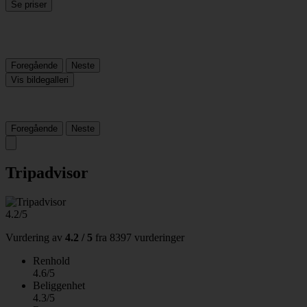
Se priser
Foregående
Neste
Vis bildegalleri
Foregående
Neste
Tripadvisor
4.2/5
Vurdering av
4.2 / 5
fra
8397 vurderinger
Renhold
4.6/5
Beliggenhet
4.3/5