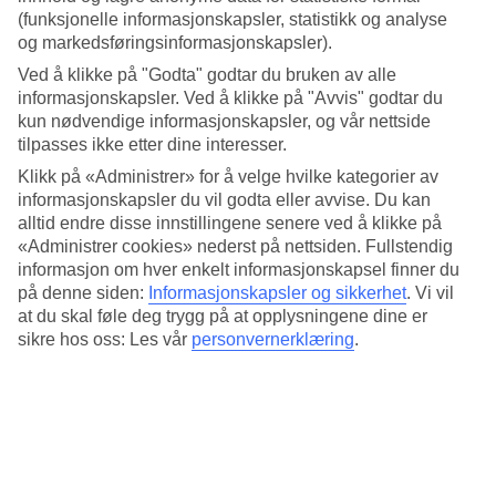
4.1/5
(funksjonelle informasjonskapsler, statistikk og analyse
Standard
og markedsføringsinformasjonskapsler).
4.2/5
Ved å klikke på "Godta" godtar du bruken av alle
Om hotellet
informasjonskapsler. Ved å klikke på "Avvis" godtar du
kun nødvendige informasjonskapsler, og vår nettside
3*
tilpasses ikke etter dine interesser.
Offisiell klassifisering
Klikk på «Administrer» for å velge hvilke kategorier av
Sentral beliggenhet ved Avenida Salamanca
informasjonskapsler du vil godta eller avvise. Du kan
alltid endre disse innstillingene senere ved å klikke på
La City er et lite hotell med 26 rom ved Avenida Salamanca sentralt
«Administrer cookies» nederst på nettsiden. Fullstendig
i Alicante. Det er gåavstand til shopping, restauranter, barer og
informasjon om hver enkelt informasjonskapsel finner du
borgen Santa Barbara. Her bor du nær det meste og du kan gå til
på denne siden:
Informasjonskapsler og sikkerhet
.
Vi vil
stranden på et kvarter.
at du skal føle deg trygg på at opplysningene dine er
sikre hos oss: Les vår
personvernerklæring
.
La City har restaurant, bar, WiFi i fellesområdene og parkering mot
kostnad.
Alle rom har:
Luftkondisjonering og sentralvarme
WiFi
Minisafe