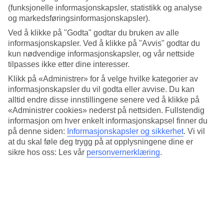
4.1/5
(funksjonelle informasjonskapsler, statistikk og analyse
Søvnkvalitet
og markedsføringsinformasjonskapsler).
4.1/5
Standard
Ved å klikke på "Godta" godtar du bruken av alle
3.8/5
informasjonskapsler. Ved å klikke på "Avvis" godtar du
kun nødvendige informasjonskapsler, og vår nettside
Om hotellet
tilpasses ikke etter dine interesser.
Klikk på «Administrer» for å velge hvilke kategorier av
4*
informasjonskapsler du vil godta eller avvise. Du kan
Offisiell klassifisering
alltid endre disse innstillingene senere ved å klikke på
Det 4-stjerners hotellet Hotel Alicante Gran Sol Affiliated by Meliá i
«Administrer cookies» nederst på nettsiden. Fullstendig
Alicante er et hotell med bar, frukostbuffé og WiFi. På hotellet kan
informasjon om hver enkelt informasjonskapsel finner du
du nyte massasje. På området finnes det parkeringsmuligheter.
på denne siden:
Informasjonskapsler og sikkerhet
.
Vi vil
Hotellet hadde sin siste renovering 2016. Følgende kredittkort
at du skal føle deg trygg på at opplysningene dine er
aksepteres på hotellet: American Express, Diners Club, EC Maestro,
Mastercard og Visa.
sikre hos oss: Les vår
personvernerklæring
.
Kort om hotellet
Bad/strand
1 km
Restaurant/Bar
Ja/Ja