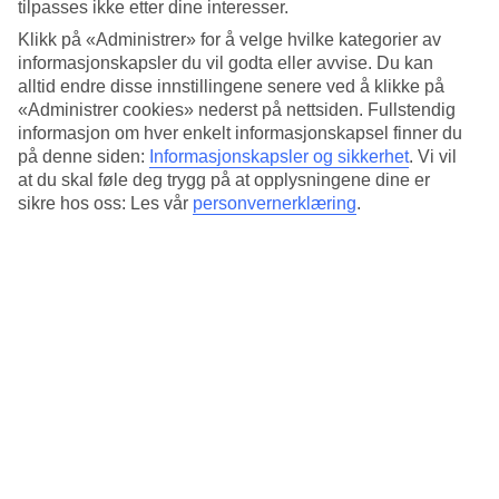
Standard
tilpasses ikke etter dine interesser.
4.4/5
Klikk på «Administrer» for å velge hvilke kategorier av
informasjonskapsler du vil godta eller avvise. Du kan
Om hotellet
alltid endre disse innstillingene senere ved å klikke på
«Administrer cookies» nederst på nettsiden. Fullstendig
4*
informasjon om hver enkelt informasjonskapsel finner du
Offisiell klassifisering
på denne siden:
Informasjonskapsler og sikkerhet
.
Vi vil
at du skal føle deg trygg på at opplysningene dine er
I nærheten av San Mamés stadion
sikre hos oss: Les vår
personvernerklæring
.
ILUNION San Mamés har en avantgarde og moderne stil og ligger i
nærheten av San Mamés stadion i Bilbao. Flere av byens
severdigheter som gamlebyen Casco Viejo, La Ribera-markedet og
Guggenheim-museet kan nås til fots på rundt 30 minutter.
Får du lyst på noe å spise eller drikke, kan du besøke hotellets
restaurant og bar.
Hotellet har:
Restaurant og bar
WiFi i fellesområdene
Døgnåpen resepsjon
Rommene/leilighetene har: