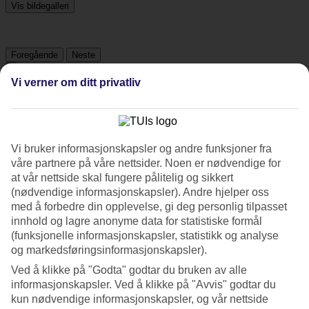
Vis bildegalleri
Foregående
Neste
Vi verner om ditt privatliv
Tripadvisor
4.4/5
Vi bruker informasjonskapsler og andre funksjoner fra
våre partnere på våre nettsider. Noen er nødvendige for
Vurdering av
4.4 / 5
fra
440 vurderinger
at vår nettside skal fungere pålitelig og sikkert
Renhold
(nødvendige informasjonskapsler). Andre hjelper oss
4.8/5
med å forbedre din opplevelse, gi deg personlig tilpasset
Beliggenhet
innhold og lagre anonyme data for statistiske formål
4.5/5
(funksjonelle informasjonskapsler, statistikk og analyse
Rom
4.7/5
og markedsføringsinformasjonskapsler).
Service
Ved å klikke på "Godta" godtar du bruken av alle
4.6/5
informasjonskapsler. Ved å klikke på "Avvis" godtar du
Søvnkvalitet
kun nødvendige informasjonskapsler, og vår nettside
4.6/5