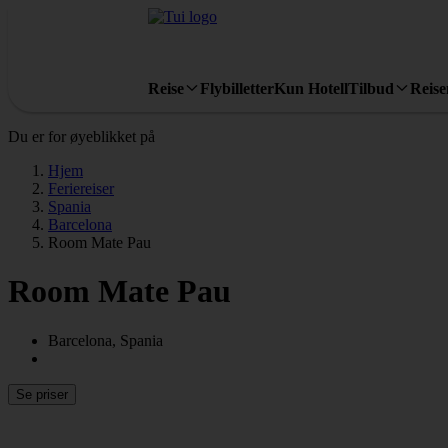
Reise
Flybilletter
Kun Hotell
Tilbud
Reis
Du er for øyeblikket på
Hjem
Feriereiser
Spania
Barcelona
Room Mate Pau
Room Mate Pau
Barcelona, Spania
Se priser