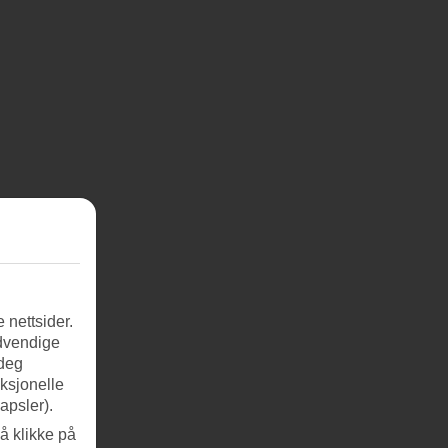
 nettsider.
ødvendige
 deg
nksjonelle
apsler).
å klikke på