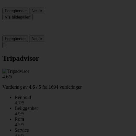
Foregående
Neste
Vis bildegalleri
Foregående
Neste
Tripadvisor
4.6/5
Vurdering av
4.6 / 5
fra
1694 vurderinger
Renhold
4.7/5
Beliggenhet
4.9/5
Rom
4.5/5
Service
4.6/5