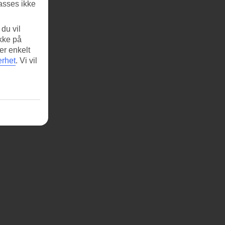
asses ikke
du vil
ikke på
er enkelt
erhet
.
Vi vil