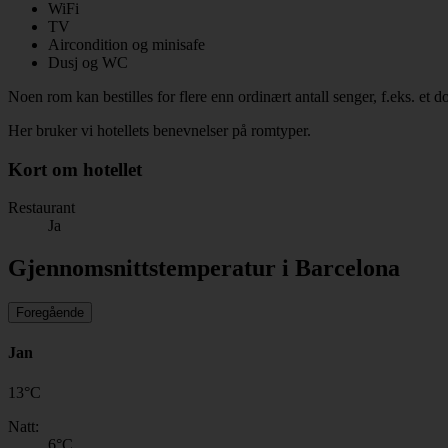
WiFi
TV
Aircondition og minisafe
Dusj og WC
Noen rom kan bestilles for flere enn ordinært antall senger, f.eks. et
Her bruker vi hotellets benevnelser på romtyper.
Kort om hotellet
Restaurant
Ja
Gjennomsnittstemperatur i Barcelona
Foregående
Jan
13
°
C
Natt:
6
°C