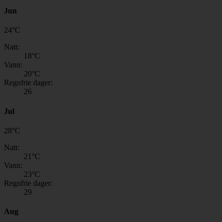
Jun
24
°
C
Natt:
18
°C
Vann:
20
°C
Regnfrie dager:
26
Jul
28
°
C
Natt:
21
°C
Vann:
23
°C
Regnfrie dager:
29
Aug