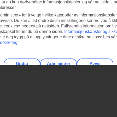
tar du kun nødvendige informasjonskapsler, og vår nettside tilp
nteresser.
dministrer» for å velge hvilke kategorier av informasjonskapsler 
 avvise. Du kan alltid endre disse innstillingene senere ved å kl
r cookies» nederst på nettsiden. Fullstendig informasjon om hv
nskapsel finner du på denne siden:
Informasjonskapsler og sikk
føle deg trygg på at opplysningene dine er sikre hos oss: Les vår
erklæring
.
Godta
Administrer
Avvis