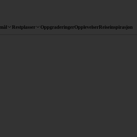
emål
Restplasser
Oppgraderinger
Opplevelser
Reiseinspirasjon