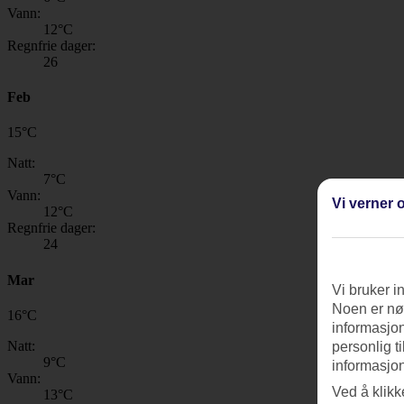
Vann:
12
°C
Regnfrie dager:
26
Feb
15
°
C
Natt:
7
°C
Vann:
Vi verner o
12
°C
Regnfrie dager:
24
Mar
Vi bruker i
Noen er nød
16
°
C
informasjon
Natt:
personlig t
9
°C
informasjon
Vann:
Ved å klikk
13
°C