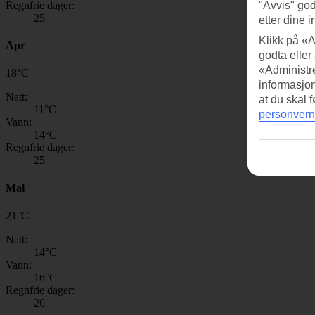
Regnfrie dager:
"Avvis" god
25
etter dine i
Klikk på «A
Apr
godta eller
«Administre
18
°
C
informasjo
Natt:
at du skal 
11
°C
personvern
Vann:
14
°C
Regnfrie dager:
25
Mai
21
°
C
Natt:
14
°C
Vann:
16
°C
Regnfrie dager:
26