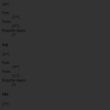
29
°
C
Natt:
21
°C
Vann:
22
°C
Regnfrie dager:
27
Sep
26
°
C
Natt:
19
°C
Vann:
21
°C
Regnfrie dager:
25
Okt
22
°
C