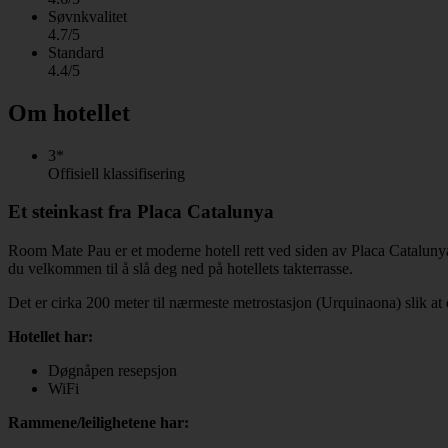
Søvnkvalitet
4.7/5
Standard
4.4/5
Om hotellet
3*
Offisiell klassifisering
Et steinkast fra Placa Catalunya
Room Mate Pau er et moderne hotell rett ved siden av Placa Cataluny
du velkommen til å slå deg ned på hotellets takterrasse.
Det er cirka 200 meter til nærmeste metrostasjon (Urquinaona) slik at
Hotellet har:
Døgnåpen resepsjon
WiFi
Rammene/leilighetene har: