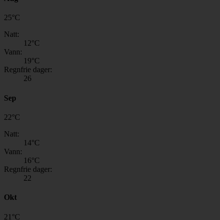
25
°
C
Natt:
12
°C
Vann:
19
°C
Regnfrie dager:
26
Sep
22
°
C
Natt:
14
°C
Vann:
16
°C
Regnfrie dager:
22
Okt
21
°
C