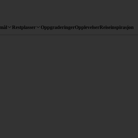
emål
Restplasser
Oppgraderinger
Opplevelser
Reiseinspirasjon