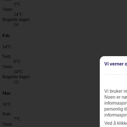
5
°C
Vann:
14
°C
Regnfrie dager:
14
Feb
14
°
C
Natt:
6
°C
Vi verner o
Vann:
14
°C
Regnfrie dager:
12
Vi bruker i
Mar
Noen er nød
informasjon
16
°
C
personlig t
Natt:
informasjon
7
°C
Ved å klikk
Vann: