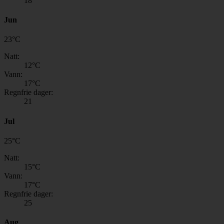
18
Jun
23
°
C
Natt:
12
°C
Vann:
17
°C
Regnfrie dager:
21
Jul
25
°
C
Natt:
15
°C
Vann:
17
°C
Regnfrie dager:
25
Aug