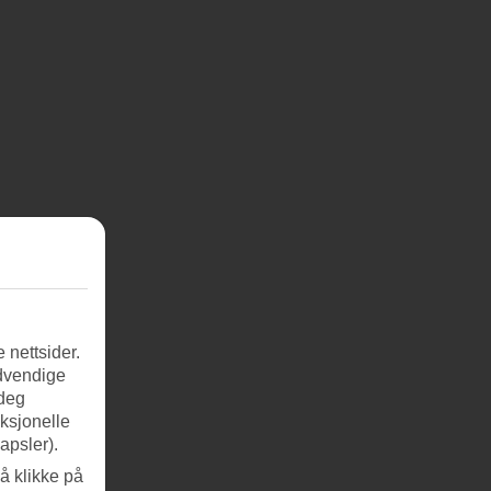
 nettsider.
ødvendige
 deg
nksjonelle
apsler).
å klikke på