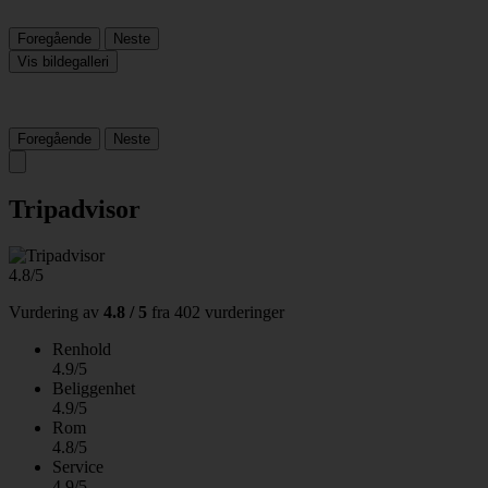
Foregående
Neste
Vis bildegalleri
Foregående
Neste
Tripadvisor
4.8/5
Vurdering av
4.8 / 5
fra
402 vurderinger
Renhold
4.9/5
Beliggenhet
4.9/5
Rom
4.8/5
Service
4.9/5