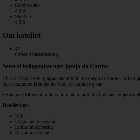
Søvnkvalitet
4.8/5
Standard
4.8/5
Om hotellet
4*
Offisiell klassifisering
Sentral beliggenhet nær Igreja do Carmo
Chic & Basic Gravity ligger sentralt til i nærheten av barokk-kirken 
og restauranter. Hotellet har både restaurant og bar.
I Baixa og Ribiera kan du vandre blant fargerike hus med smijernsbalko
Hotellet har:
WiFi
Døgnåpen resepsjon
Luftkondisjonering
Restaurant og bar