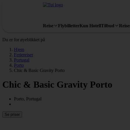
Reise
Flybilletter
Kun Hotell
Tilbud
Reis
Du er for øyeblikket på
Hjem
Feriereiser
Portugal
Porto
Chic & Basic Gravity Porto
Chic & Basic Gravity Porto
Porto, Portugal
Se priser