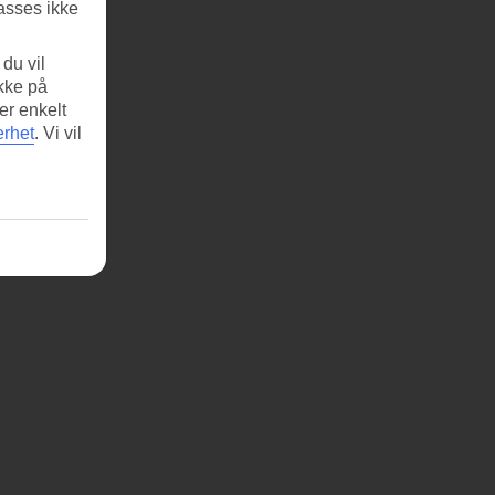
asses ikke
du vil
ikke på
er enkelt
erhet
.
Vi vil