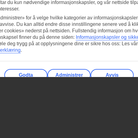
tar du kun nødvendige informasjonskapsler, og vår nettside tilp
nteresser.
dministrer» for å velge hvilke kategorier av informasjonskapsler 
 avvise. Du kan alltid endre disse innstillingene senere ved å kl
r cookies» nederst på nettsiden. Fullstendig informasjon om hv
nskapsel finner du på denne siden:
Informasjonskapsler og sikk
føle deg trygg på at opplysningene dine er sikre hos oss: Les vår
erklæring
.
Godta
Administrer
Avvis