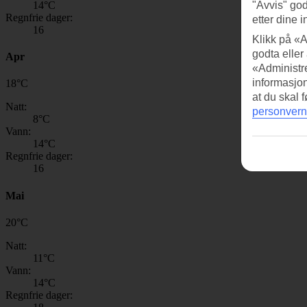
14
°C
"Avvis" god
Regnfrie dager:
etter dine i
16
Klikk på «A
godta eller
Apr
«Administre
informasjo
18
°
C
at du skal 
Natt:
personvern
8
°C
Vann:
14
°C
Regnfrie dager:
16
Mai
20
°
C
Natt:
11
°C
Vann:
14
°C
Regnfrie dager: