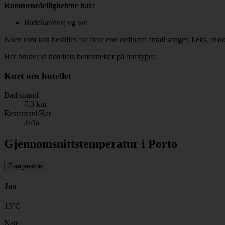
Rommene/leilighetene har:
Badekar/dusj og wc
Noen rom kan bestilles for flere enn ordinært antall senger, f.eks. et
Her bruker vi hotellets benevnelser på romtyper.
Kort om hotellet
Bad/strand
7,3 km
Restaurant/Bar
Ja/Ja
Gjennomsnittstemperatur i Porto
Foregående
Jan
13
°
C
Natt: