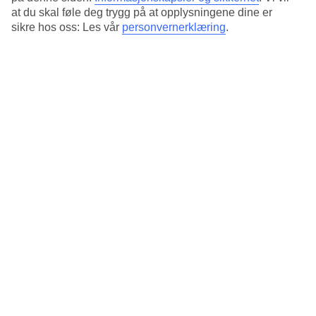
Laguneformet basseng
at du skal føle deg trygg på at opplysningene dine er
sikre hos oss: Les vår
personvernerklæring
.
Rundt det laguneformede bassenget er det solsenger, parasoller,
gressplener, palmer og en bassengbar som serverer drikke og enkel
snacks. Vil du ha litt miljøforandring kan du gå til bassenget på Vila
Porto Mare Resort. Her er det også barnebasseng.
Flere restauranter og barer
Her kan du velge blant flere restauranter med ulikt tema, blant annet
italiensk og portugisisk. Hver morgen venter en frokostbuffé som du
kan nyte med fin utsikt over bassenget og hagen. Ønsker du også
middagsbuffé inkludert, kan du bestille halvpensjon når du bestiller
reisen.
Avkobling og aktiviteter
I hotellets spa kan du bestille massasjebehandlinger eller slappe av i
badstue, dampbadstue eller boblebad. Vil du holde på
treningsrutinene i ferien, kan du benytte treningsrommet eller være
med på en pulshevende treningsøkt, tennis eller yoga.
Viktig informasjon