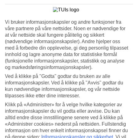
4.6/5
Service
4.7/5
Søvnkvalitet
Vi bruker informasjonskapsler og andre funksjoner fra
4.7/5
våre partnere på våre nettsider. Noen er nødvendige for
Standard
4.6/5
at vår nettside skal fungere pålitelig og sikkert
(nødvendige informasjonskapsler). Andre hjelper oss
Om hotellet
med å forbedre din opplevelse, gi deg personlig tilpasset
innhold og lagre anonyme data for statistiske formål
4*
(funksjonelle informasjonskapsler, statistikk og analyse
Offisiell klassifisering
og markedsføringsinformasjonskapsler).
WiFi
Ved å klikke på "Godta" godtar du bruken av alle
informasjonskapsler. Ved å klikke på "Avvis" godtar du
Ved havet i frodige grøntområder
kun nødvendige informasjonskapsler, og vår nettside
Eden Mar Suite Hotel ligger omgitt av av frodige grøntområder ved
tilpasses ikke etter dine interesser.
havet i Funchal. Hotellet er en del av Vila Porto Mare Resort, og du
Klikk på «Administrer» for å velge hvilke kategorier av
har tilgang til flere restauranter, barer, basseng og spa. Sentrum av
informasjonskapsler du vil godta eller avvise. Du kan
Funchal ligger cirka ti minutters kjøretur unna.
alltid endre disse innstillingene senere ved å klikke på
Leilighetene er utstyrt med en liten kjøkkenkrok og hotellet er omgitt
«Administrer cookies» nederst på nettsiden. Fullstendig
av grøntområde med over 500 ulike blomster- og plantearter.
informasjon om hver enkelt informasjonskapsel finner du
på denne siden:
Informasjonskapsler og sikkerhet
.
Vi vil