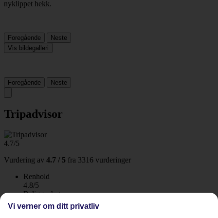
Foregående
Neste
Vis bildegalleri
Foregående
Neste
Tripadvisor
4.7/5
Vurdering av
4.7 / 5
fra
3316 vurderinger
Renhold
4.8/5
Beliggenhet
4.7/5
Vi verner om ditt privatliv
Rom