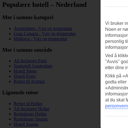
Populære hotell – Nederland
Mer i samme kategori
Vi bruker i
Amsterdam - Vær og temperatur
Noen er nød
Gran Canaria - Vær og temperatur
informasjon
Mallorca - Vær og temperatur
personlig t
informasjon
Mer i samme område
Ved å klikk
All Inclusive Paris
"Avvis" god
Spahotell Amsterdam
etter dine i
Hotell Sitges
Klikk på «A
Hotell Porec
Reiser til Avoriaz
godta eller
«Administre
Lignende reiser
informasjo
at du skal 
Reiser til Hellas
personvern
All Inclusive Hellas
Restplasser Hellas
Restplasser Spania
Hotell Spania