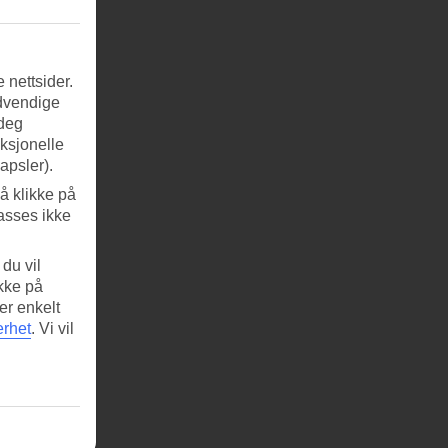
 nettsider.
ødvendige
 deg
nksjonelle
apsler).
å klikke på
asses ikke
du vil
ikke på
er enkelt
erhet
.
Vi vil