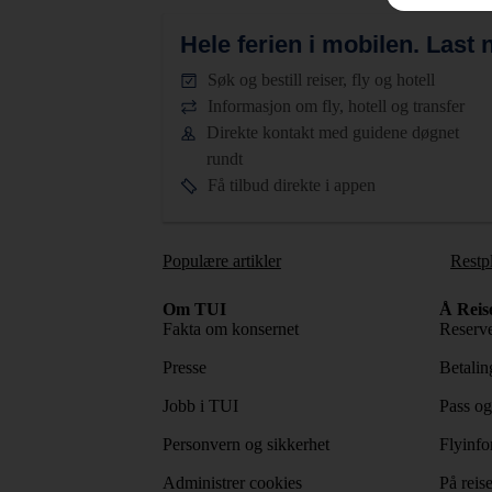
Hele ferien i mobilen.
Last n
Søk og bestill reiser, fly og hotell
Informasjon om fly, hotell og transfer
Direkte kontakt med guidene døgnet
rundt
Få tilbud direkte i appen
Populære artikler
Restp
Om TUI
Å Reis
Fakta om konsernet
Reserve
Presse
Betaling
Jobb i TUI
Pass og
Personvern og sikkerhet
Flyinfo
Administrer cookies
På reis