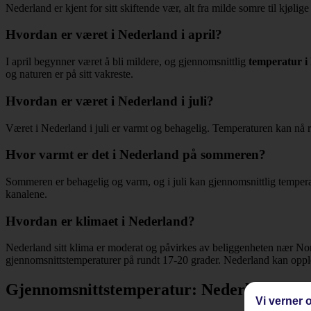
Nederland er kjent for sitt skiftende vær, alt fra milde somre til kjølig
Hvordan er været i Nederland i april?
I april begynner været å bli mildere, og gjennomsnittlig
temperatur i
og naturen er på sitt vakreste.
Hvordan er været i Nederland i juli?
Været i Nederland i juli er varmt og behagelig. Temperaturen kan nå run
Hvor varmt er det i Nederland på sommeren?
Sommeren er behagelig og varm, og i juli kan gjennomsnittlig temperatur
kanalene.
Hvordan er klimaet i Nederland?
Nederland sitt klima er moderat og påvirkes av beliggenheten nær No
gjennomsnittstemperaturer på rundt 17-20 grader. Nederland kan oppleve
Gjennomsnittstemperatur: Nederland
Vi verner o