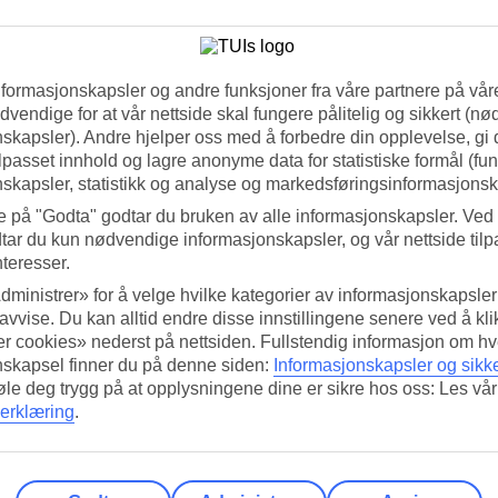
nformasjonskapsler og andre funksjoner fra våre partnere på våre
vendige for at vår nettside skal fungere pålitelig og sikkert (n
skapsler). Andre hjelper oss med å forbedre din opplevelse, gi
ilpasset innhold og lagre anonyme data for statistiske formål (fu
skapsler, statistikk og analyse og markedsføringsinformasjonsk
e på "Godta" godtar du bruken av alle informasjonskapsler. Ved 
tar du kun nødvendige informasjonskapsler, og vår nettside tilp
nteresser.
dministrer» for å velge hvilke kategorier av informasjonskapsler 
 avvise. Du kan alltid endre disse innstillingene senere ved å kl
r cookies» nederst på nettsiden. Fullstendig informasjon om hv
nskapsel finner du på denne siden:
Informasjonskapsler og sikk
føle deg trygg på at opplysningene dine er sikre hos oss: Les vår
erklæring
.