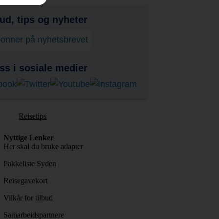
bud, tips og nyheter
onner på nyhetsbrevet
ss i sosiale medier
Reisetips
Nyttige Lenker
Her skal du bruke adapter
Pakkeliste Syden
Reisegavekort
Vilkår for tilbud
Samarbeidspartnere