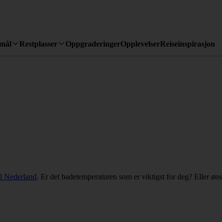
emål
Restplasser
Oppgraderinger
Opplevelser
Reiseinspirasjon
til Nederland
. Er det badetemperaturen som er viktigst for deg? Eller øn