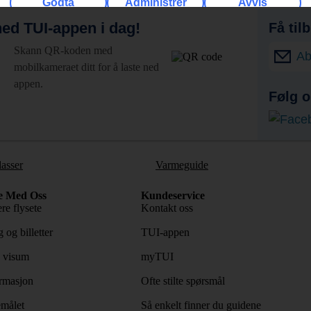
Godta
Administrer
Avvis
ed TUI-appen i dag!
Få til
Skann QR-koden med
Ab
mobilkameraet ditt for å laste ned
appen.
Følg o
lasser
Varmeguide
e Med Oss
Kundeservice
re flysete
Kontakt oss
 og billetter
TUI-appen
 visum
myTUI
rmasjon
Ofte stilte spørsmål
emålet
Så enkelt finner du guidene