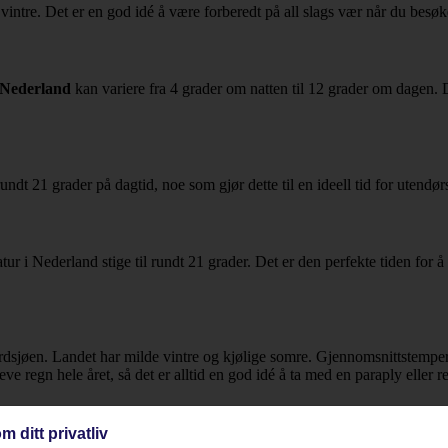
e vintre. Det er en god idé å være forberedt på all slags vær når du besøk
 Nederland
kan variere fra 4 grader om natten til 12 grader om dagen. D
dt 21 grader på dagtid, noe som gjør dette til en ideell tid for utendørs
 i Nederland stige til rundt 21 grader. Det er den perfekte tiden for å 
rdsjøen. Landet har milde vintre og kjølige somre. Gjennomsnittstempe
 regn hele året, så det er alltid en god idé å ta med en paraply eller r
m ditt privatliv