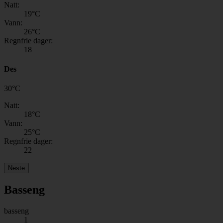
Natt:
19
°C
Vann:
26
°C
Regnfrie dager:
18
Des
30
°
C
Natt:
18
°C
Vann:
25
°C
Regnfrie dager:
22
Neste
Basseng
basseng
1