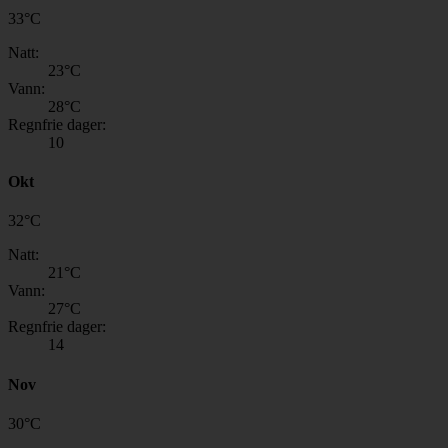
33
°
C
Natt:
23
°C
Vann:
28
°C
Regnfrie dager:
10
Okt
32
°
C
Natt:
21
°C
Vann:
27
°C
Regnfrie dager:
14
Nov
30
°
C