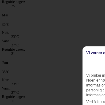
Regnfrie dager:
25
Mai
36
°
C
Natt:
23
°C
Vann:
27
°C
Regnfrie dager:
Vi verner o
21
Jun
35
°
C
Vi bruker i
Natt:
Noen er nød
23
°C
informasjon
Vann:
personlig t
27
°C
informasjon
Regnfrie dager:
11
Ved å klikk