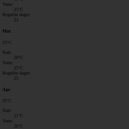
Vann:
25
°C
Regnfrie dager:
22
Mar
33
°
C
Natt:
20
°C
Vann:
25
°C
Regnfrie dager:
25
Apr
35
°
C
Natt:
21
°C
Vann:
26
°C