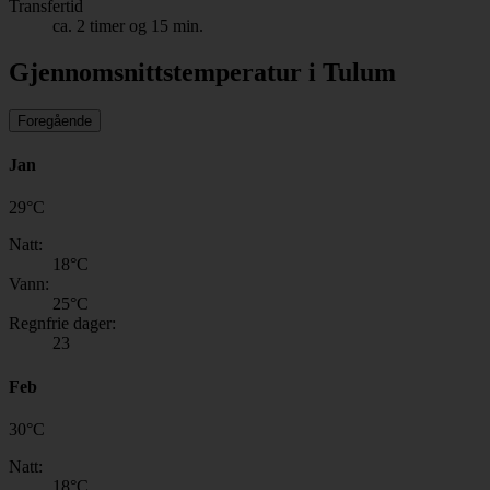
Transfertid
ca. 2 timer og 15 min.
Gjennomsnittstemperatur i Tulum
Foregående
Jan
29
°
C
Natt:
18
°C
Vann:
25
°C
Regnfrie dager:
23
Feb
30
°
C
Natt:
18
°C