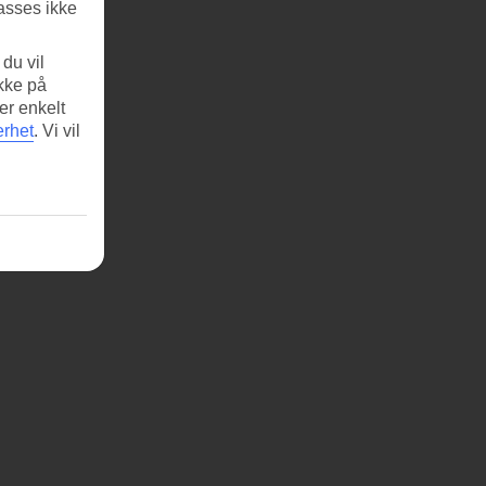
asses ikke
du vil
ikke på
er enkelt
erhet
.
Vi vil