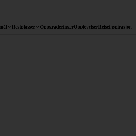
emål
Restplasser
Oppgraderinger
Opplevelser
Reiseinspirasjon