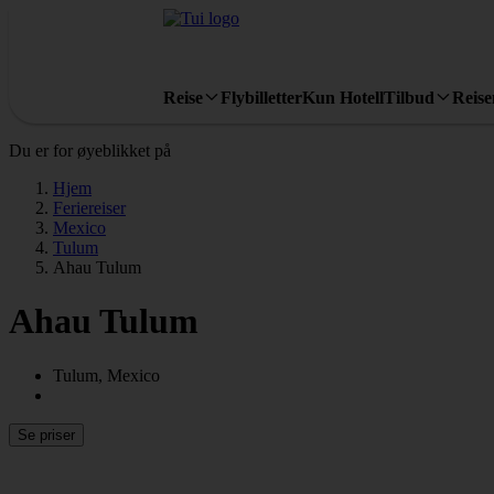
Reise
Flybilletter
Kun Hotell
Tilbud
Reis
Du er for øyeblikket på
Hjem
Feriereiser
Mexico
Tulum
Ahau Tulum
Ahau Tulum
Tulum, Mexico
Se priser