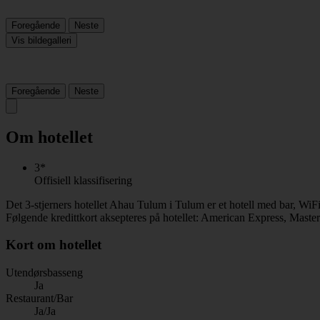
Foregående
Neste
Vis bildegalleri
Foregående
Neste
Om hotellet
3*
Offisiell klassifisering
Det 3-stjerners hotellet Ahau Tulum i Tulum er et hotell med bar, WiFi
Følgende kredittkort aksepteres på hotellet: American Express, Maste
Kort om hotellet
Utendørsbasseng
Ja
Restaurant/Bar
Ja/Ja