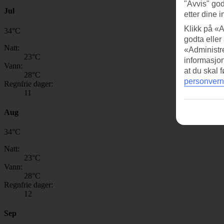
"Avvis" god
Jul
etter dine i
Klikk på «A
34
°
C
godta eller
Natt:
«Administre
23
°C
informasjo
Vann:
at du skal 
28
°C
personvern
Regnfrie dager:
11
Aug
34
°
C
Natt:
23
°C
Vann:
28
°C
Regnfrie dager:
12
Sep