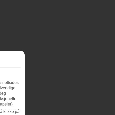
 nettsider.
ødvendige
 deg
nksjonelle
apsler).
å klikke på