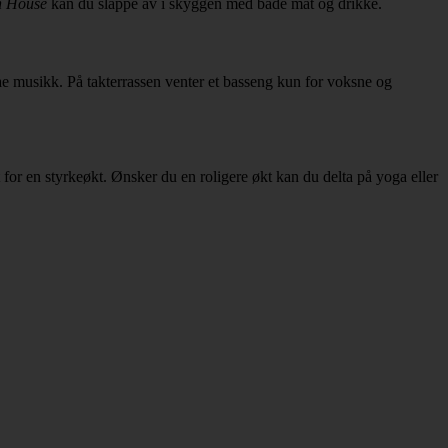
h House
kan du slappe av i skyggen med både mat og drikke.
e musikk. På takterrassen venter et basseng kun for voksne og
t for en styrkeøkt. Ønsker du en roligere økt kan du delta på yoga eller