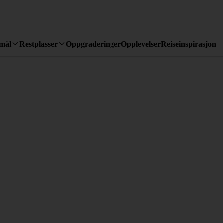
emål
Restplasser
Oppgraderinger
Opplevelser
Reiseinspirasjon