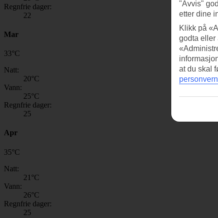
"Avvis" god
Regnfrie dager:
etter dine i
22
Klikk på «A
Mar
godta eller
«Administre
33
°
C
informasjo
at du skal 
Natt:
20
°C
personvern
Vann:
25
°C
Regnfrie dager:
25
Apr
35
°
C
Natt:
21
°C
Vann:
26
°C
Regnfrie dager:
25