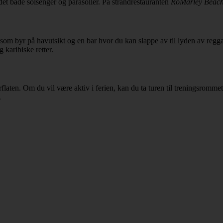
s det både solsenger og parasoller. På strandrestauranten
RoMarley Beac
om byr på havutsikt og en bar hvor du kan slappe av til lyden av regga
 karibiske retter.
flaten. Om du vil være aktiv i ferien, kan du ta turen til treningsromme
.