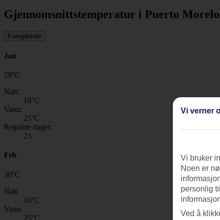
Gjennomsnittstemperatur i Puerto Morelo
Foregående
Jan
29
°
C
Natt:
18
°C
Vann:
Vi verner o
25
°C
Regnfrie dager:
23
Feb
Vi bruker i
Noen er nød
30
°
C
informasjon
personlig t
Natt:
informasjon
18
°C
Vann:
Ved å klikk
25
°C