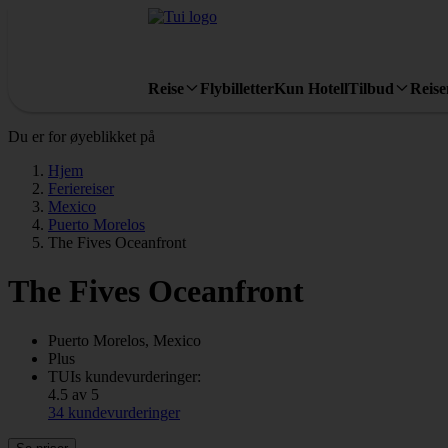
Reise
Flybilletter
Kun Hotell
Tilbud
Reis
Du er for øyeblikket på
Hjem
Feriereiser
Mexico
Puerto Morelos
The Fives Oceanfront
The Fives Oceanfront
Puerto Morelos, Mexico
Plus
TUIs kundevurderinger:
4.5 av 5
34 kundevurderinger