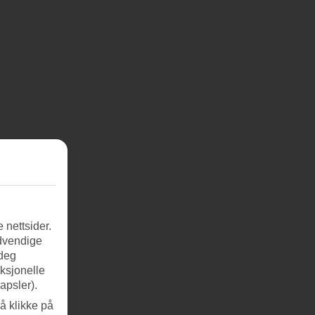
 nettsider.
ødvendige
 deg
nksjonelle
apsler).
å klikke på