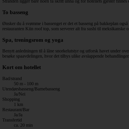
Stranden ligger bare noen få skritt unna og for hotellets gjester finne
To basseng
Ønsker du å svømme i bassenget er det et basseng på bakkeplan også s
restauranten Kiin roof top, som serverer alt fra sushi til meksikanske og
Spa, treningsrom og yoga
Benytt anledningen til å låne snorkelutstyr og utforsk havet under over
besøke spaavdelingen, hvor det tilbys ulike avslappende behandlinger
Kort om hotellet
Bad/strand
50 m - 100 m
Utendørsbasseng/Barnebasseng
Ja/Nei
Shopping
1 km
Restaurant/Bar
Ja/Ja
Transfertid
ca. 20 min