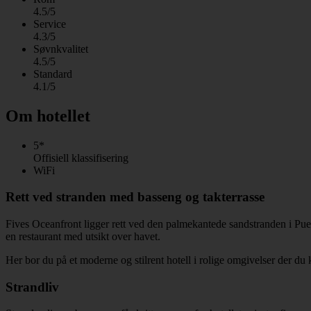
4.5/5
Service
4.3/5
Søvnkvalitet
4.5/5
Standard
4.1/5
Om hotellet
5*
Offisiell klassifisering
WiFi
Rett ved stranden med basseng og takterrasse
Fives Oceanfront ligger rett ved den palmekantede sandstranden i Puert
en restaurant med utsikt over havet.
Her bor du på et moderne og stilrent hotell i rolige omgivelser der du k
Strandliv