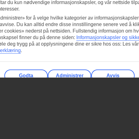
tar du kun nødvendige informasjonskapsler, og vår nettside tilp
nteresser.
dministrer» for å velge hvilke kategorier av informasjonskapsler 
 avvise. Du kan alltid endre disse innstillingene senere ved å kl
r cookies» nederst på nettsiden. Fullstendig informasjon om hv
nskapsel finner du på denne siden:
Informasjonskapsler og sikk
føle deg trygg på at opplysningene dine er sikre hos oss: Les vår
erklæring
.
Godta
Administrer
Avvis