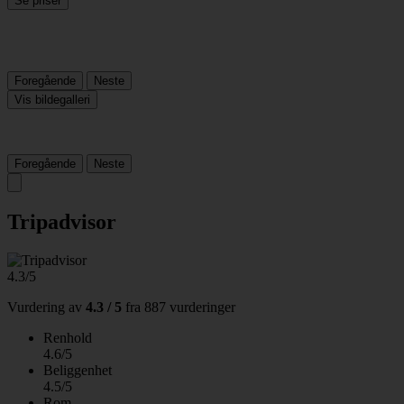
Se priser
Foregående
Neste
Vis bildegalleri
Foregående
Neste
Tripadvisor
4.3/5
Vurdering av
4.3 / 5
fra
887 vurderinger
Renhold
4.6/5
Beliggenhet
4.5/5
Rom