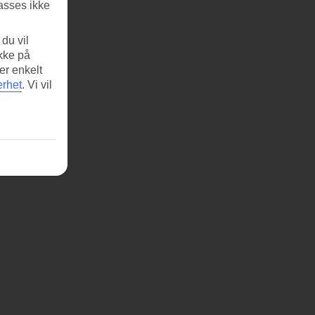
asses ikke
du vil
ikke på
er enkelt
erhet
.
Vi vil