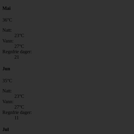
Mai
36
°
C
Natt:
23
°C
Vann:
27
°C
Regnfrie dager:
21
Jun
35
°
C
Natt:
23
°C
Vann:
27
°C
Regnfrie dager:
11
Jul