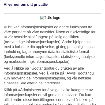
4.4/5
Vi verner om ditt privatliv
Søvnkvalitet
4.2/5
Standard
4.2/5
Om hotellet
Vi bruker informasjonskapsler og andre funksjoner fra
våre partnere på våre nettsider. Noen er nødvendige for
at vår nettside skal fungere pålitelig og sikkert
WiFi
(nødvendige informasjonskapsler). Andre hjelper oss
Sentralt i Playa del Carmen og nære stranden
med å forbedre din opplevelse, gi deg personlig tilpasset
innhold og lagre anonyme data for statistiske formål
Magic Blue Spa Boutique Hotel ligger midt i det livlige sentrum av
(funksjonelle informasjonskapsler, statistikk og analyse
Playa del Carmen med gangavstand til stranden. Fasaden er i
og markedsføringsinformasjonskapsler).
klassisk meksikansk stil, men rommene er lyse og moderne. Selv om
Ved å klikke på "Godta" godtar du bruken av alle
beliggenheten er sentral, er atmosfæren rolig og avslappet.
informasjonskapsler. Ved å klikke på "Avvis" godtar du
Ett kvartal fra hotellet ligger den velkjente gågaten Quinta Avenida,
kun nødvendige informasjonskapsler, og vår nettside
Fifth Avenue, med mange butikker, restauranter og barer.
tilpasses ikke etter dine interesser.
Bar, basseng og WiFi
Klikk på «Administrer» for å velge hvilke kategorier av
informasjonskapsler du vil godta eller avvise. Du kan
Hotellbygningene er i meksikansk stil med stråtak. Midt på
alltid endre disse innstillingene senere ved å klikke på
hotellområdet ligger bassenget med jacuzzi og solsenger. Her kan du
«Administrer cookies» nederst på nettsiden. Fullstendig