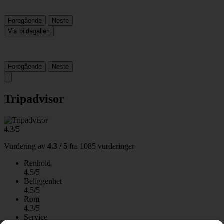
Foregående
Neste
Vis bildegalleri
Foregående
Neste
Tripadvisor
4.3/5
Vurdering av
4.3 / 5
fra
1085 vurderinger
Renhold
4.5/5
Beliggenhet
4.5/5
Rom
4.3/5
Service