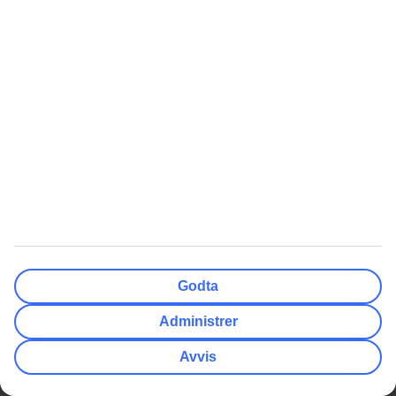
Compliance og integritet
Åpenhetsloven
Reise- og avbestillingsforsikring
Kundeservice
Nyttige Lenker
Kontakt oss
Her skal du bruke adapter
TUI-appen
Pakkeliste Syden
myTUI
Reisegavekort
Ofte stilte spørsmål
Vilkår for tilbud
Så enkelt finner du guidene
Samarbeidspartnere
Bagasje
Alle reisemål
TUI Smiles Rewards Club
Godta
TUI Smiles Rewards Club -
Regler og vilkår
Administrer
Billige Reiser
Nyheter
Billigste restplasser
Skiferie
Avvis
Restplasser Gran Canaria
Ferie til Albania