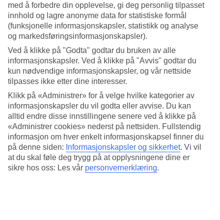
frodig vegetasjon. Det tar cirka 20 minutter å kjøre til sentrum av
med å forbedre din opplevelse, gi deg personlig tilpasset
Playa del Carmen.
innhold og lagre anonyme data for statistiske formål
(funksjonelle informasjonskapsler, statistikk og analyse
All Inclusive døgnet rundt
og markedsføringsinformasjonskapsler).
Foretrekker du å slappe av i ferien, er Grand Riviera Princess et
Ved å klikke på "Godta" godtar du bruken av alle
svært godt valg – her inngår en generøs All Inclusive med flere
informasjonskapsler. Ved å klikke på "Avvis" godtar du
buffet- og à la carte-restauranter og et titalls barer. I sportbaren
kun nødvendige informasjonskapsler, og vår nettside
serveres drikke og snacks døgnet rundt. Bordbestilling til à la carte-
tilpasses ikke etter dine interesser.
restaurantene gjøres på forhånd.
Klikk på «Administrer» for å velge hvilke kategorier av
Privat sandstrand og flere basseng
informasjonskapsler du vil godta eller avvise. Du kan
alltid endre disse innstillingene senere ved å klikke på
Hotellet har en privat sandstrand med solsenger, parasoller og
«Administrer cookies» nederst på nettsiden. Fullstendig
strandbar der drikke er inkludert. Her kan du veksle mellom
informasjon om hver enkelt informasjonskapsel finner du
avslapning ved havet og flere ulike basseng. Det er også
på denne siden:
Informasjonskapsler og sikkerhet
.
Vi vil
barnevennlige basseng for de yngste gjestene.
at du skal føle deg trygg på at opplysningene dine er
Bo ekstra bra i en Platinum-suite
sikre hos oss: Les vår
personvernerklæring
.
Bestiller du en Platinum-suite, får du blant annet tilgang til et eget
bassengområde, en egen del av stranden og flere restauranter å velge
mellom.