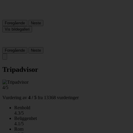
Foregående
Neste
Vis bildegalleri
Foregående
Neste
Tripadvisor
4/5
Vurdering av
4 / 5
fra
13368 vurderinger
Renhold
4.3/5
Beliggenhet
4.1/5
Rom